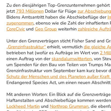
Zu den diesjährigen Top-Grenzunternehmen gehört C
jetzt
793 Millionen
Dollar für Flüge
zur Abschiebung
Bidens Amtsantritt haben die Abschiebeflüge der
I
zugenommen
, ebenso wie die Zahl der inhaftiert
CoreCivic
und
Geo Group
weiterhin
zahlreiche Auftr
Unter den Grenzverträgen sticht Fisher Sand and Gra
„Grenzinfrastruktur“
erhielt, vermutlich
die gleiche 
betrieben hat (wofür es Aufträge im Wert von
2 Mil
einen Auftrag von der
skandalumwitterten
, von Ste
um Spenden für den Bau von Teilen von Trumps Mau
Grenzinfrastruktur vom September kam kurz bevor 
Schutz der Menschen und des Planeten außer Kraft
Endangered Species Act, um einen neuen Abschnitt d
Mit anderen Worten: Ein Blick auf die Grenzverträg
Haftanstalten und Abschiebeflüge kommen werden. N
Lockheed Martin
und
Northrop Grumman
, die eben