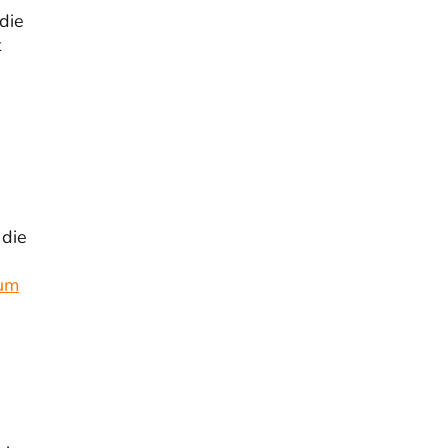
 die
t
 die
zum