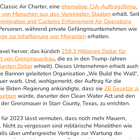
lassic Air Charter, eine
ehemalige CIA-Auftragsfirma
,
 von Menschen aus den Vereinigten Staaten
erhält. Sei
mmigration and Customs Enforcement Air Operations
en Personen, während private Gefängnisunternehmen wie
äge zur Inhaftierung von Migranten
erhalten.
vel hervor, das kürzlich
259,3 Millionen Dollar für
Art von Grenzmauerbau
, die es in den Trump-Jahren
liarden Dollar
erhielt). Dieses Unternehmen erhielt auch
ve Bannon geleiteten Organisation „We Build the Wall“,
er warb. Und, wohlgemerkt, der Auftrag für die
die Biden-Regierung ankündigte, dass sie
26 Gesetze 
 setzen
würde, darunter den Clean Water Act und den
er Grenzmauer in Starr County, Texas, zu errichten.
e für 2023 lässt vermuten, dass noch mehr Mauern,
icht zu vergessen sind militärische Monolithen wie
falls über umfangreiche Verträge zur Wartung der