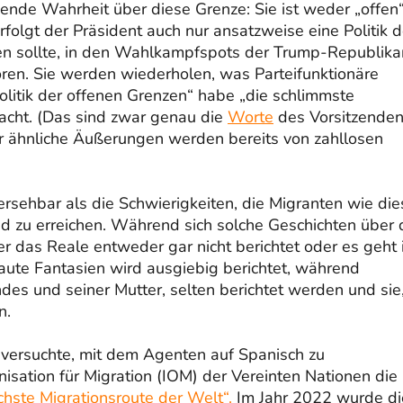
ende Wahrheit über diese Grenze: Sie ist weder „offen“
rfolgt der Präsident auch nur ansatzweise eine Politik d
en sollte, in den Wahlkampfspots der Trump-Republika
ren. Sie werden wiederholen, was Parteifunktionäre
Politik der offenen Grenzen“ habe „die schlimmste
sacht. (Das sind zwar genau die
Worte
des Vorsitzende
 ähnliche Äußerungen werden bereits von zahllosen
ersehbar als die Schwierigkeiten, die Migranten wie di
d zu erreichen. Während sich solche Geschichten über 
r das Reale entweder gar nicht berichtet oder es geht 
laute Fantasien wird ausgiebig berichtet, während
des und seiner Mutter, selten berichtet werden und sie
n.
 versuchte, mit dem Agenten auf Spanisch zu
isation für Migration (IOM) der Vereinten Nationen die
ichste Migrationsroute der Welt“.
Im Jahr 2022 wurde di