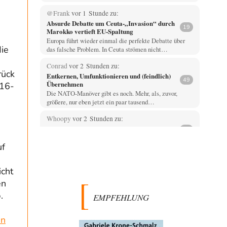
@Frank
vor 1 Stunde zu:
Absurde Debatte um Ceuta-„Invasion“ durch
19
Marokko vertieft EU-Spaltung
Europa führt wieder einmal die perfekte Debatte über
ie
das falsche Problem. In Ceuta strömen nicht…
Conrad
vor 2 Stunden zu:
rück
Entkernen, Umfunktionieren und (feindlich)
49
Übernehmen
 16-
Die NATO-Manöver gibt es noch. Mehr, als, zuvor,
größere, nur eben jetzt ein paar tausend…
Whoopy
vor 2 Stunden zu:
Russische Blockade des Schwarzen Meeres
34
Fragen, die sich stellen: Wem nützt das Ganze und wer
uf
hat ein Interesse an einer…
El-G
vor 8 Stunden zu:
icht
Rechts- oder Linksträger?
39
en
Lieber jjkoeln, im Gegensatz zu anderen Texten von
.
RdL, ist dieser explizit als "Glosse" ausgezeichnet.…
EMPFEHLUNG
Mikrowelle
vor 9 Stunden zu:
en
Wacht Deutschland nun in dem Krieg auf,
60