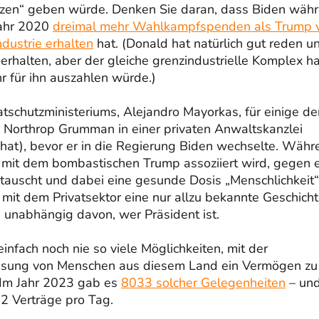
renzen“ geben würde. Denken Sie daran, dass Biden wäh
Jahr 2020
dreimal mehr Wahlkampfspenden als Trump 
dustrie erhalten
hat. (Donald hat natürlich gut reden u
 erhalten, aber der gleiche grenzindustrielle Komplex ha
r für ihn auszahlen würde.)
schutzministeriums, Alejandro Mayorkas, für einige de
Northrop Grumman in einer privaten Anwaltskanzlei
hat), bevor er in die Regierung Biden wechselte. Währ
die mit dem bombastischen Trump assoziiert wird, gegen 
etauscht und dabei eine gesunde Dosis „Menschlichkeit“
mit dem Privatsektor eine nur allzu bekannte Geschicht
 unabhängig davon, wer Präsident ist.
infach noch nie so viele Möglichkeiten, mit der
isung von Menschen aus diesem Land ein Vermögen zu
 Im Jahr 2023 gab es
8033 solcher Gelegenheiten
– und
2 Verträge pro Tag.