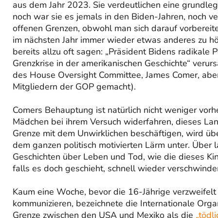
aus dem Jahr 2023. Sie verdeutlichen eine grundleg
noch war sie es jemals in den Biden-Jahren, noch ve
offenen Grenzen, obwohl man sich darauf vorbereit
im nächsten Jahr immer wieder etwas anderes zu hö
bereits allzu oft sagen: „Präsident Bidens radikale 
Grenzkrise in der amerikanischen Geschichte“ verur
des House Oversight Committee, James Comer, aber
Mitgliedern der GOP gemacht).
Comers Behauptung ist natürlich nicht weniger vorh
Mädchen bei ihrem Versuch widerfahren, dieses Lan
Grenze mit dem Unwirklichen beschäftigen, wird übe
dem ganzen politisch motivierten Lärm unter. Über 
Geschichten über Leben und Tod, wie die dieses Kin
falls es doch geschieht, schnell wieder verschwinde
Kaum eine Woche, bevor die 16-Jährige verzweifelt
kommunizieren, bezeichnete die Internationale Organ
Grenze zwischen den USA und Mexiko als die
„tödl