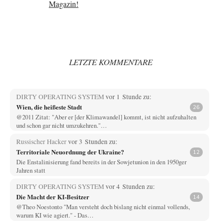
LETZTE KOMMENTARE
DIRTY OPERATING SYSTEM
vor 1 Stunde zu:
Wien, die heißeste Stadt
26
@2011 Zitat: "Aber er [der Klimawandel] kommt, ist nicht aufzuhalten
und schon gar nicht umzukehren."…
Russischer Hacker
vor 3 Stunden zu:
Territoriale Neuordnung der Ukraine?
12
Die Enstalinisierung fand bereits in der Sowjetunion in den 1950ger
Jahren statt
DIRTY OPERATING SYSTEM
vor 4 Stunden zu:
Die Macht der KI-Besitzer
14
@Theo Noestonto "Man versteht doch bislang nicht einmal vollends,
warum KI wie agiert." - Das…