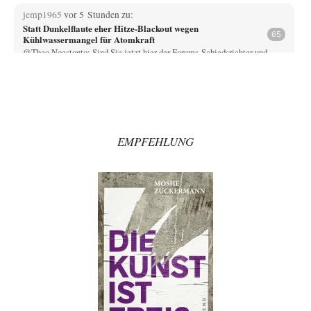
jemp1965
vor 5 Stunden zu:
Statt Dunkelflaute eher Hitze-Blackout wegen
65
Kühlwassermangel für Atomkraft
@Theo Noestonto: Sind Sie jetzt hier der Forums-Schiedsrichter und
entscheiden, was "faktenfrei" ist??
Muaheheehe
vor 9 Stunden zu:
CSD-Anschlag: Amri 2.0?
8
Auf sowas wie mit dem Perso kommen nur Deutsche Schreibtischtäter ...
Als ob ein Amri…
EMPFEHLUNG
drummy-b
vor 9 Stunden zu:
Die Araber und die Shoah
6
Ihr Kommentar ist ja just genau so einseitig, wie Sie es Zuckermann hier
andichten wollen:…
Here read this
vor 9 Stunden zu:
Wacht Deutschland nun in dem Krieg auf, den es seit Jahren
73
maßgeblich unterstützt?
Monarch Programm: Angeblich geht es auf die alten Ägypter zurück. Die
Priester haben den Pharao…
sylvain
vor 11 Stunden zu:
Rechts- oder Linksträger?
41