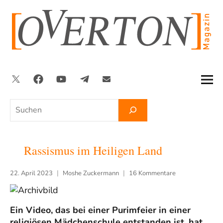
Zum
Inhalt
springen
Twitter
Facebook
YouTube
Telegram
Newsletter
Suchen
Rassismus im Heiligen Land
22. April 2023
Moshe Zuckermann
16 Kommentare
Ein Video, das bei einer Purimfeier in einer
religiösen Mädchenschule entstanden ist, hat