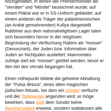
hochgehalten, in denen der Premierminister als
“Verräter” und “Mörder” bezeichnet wurde; auf
einem Plakat war er in SS-Uniform gekleidet, auf
einem anderen als Träger der palästinensischen
(an Arafat gemahnenden) Kufiya dargestellt.
Rabbiner aus dem nationalreligiösen Lager taten
sich besonders hervor in der religiösen
Begründung der Verfluchung Rabins als “mosser”
(Denunziant), der Juden bzw. Information über
Juden an Nichtjuden ausliefert; Maimonides
zufolge darf ein “mosser” getötet werden, bevor er
den Akt des Verrats begangen hat.
Einen Höhepunkt bildete die geheime Abhaltung
der “Pulsa diNura”, eines alten magischen
jüdischen Rituals, bei dem ein
Sünder
verflucht
und der
Todesengel
angerufen wird, er möge
bewirken, dass
Gott
dem Sünder keine
Barmherzigkeit
erweise, sondern stattdessen alle