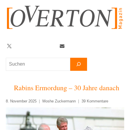
Zum
Inhalt
springen
Twitter
Facebook
YouTube
Telegram
Newsletter
Suchen
Rabins Ermordung – 30 Jahre danach
8. November 2025
Moshe Zuckermann
39 Kommentare