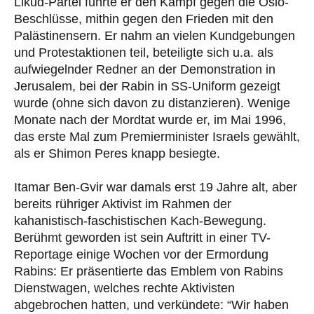
Likud-Partei führte er den Kampf gegen die Oslo-
Beschlüsse, mithin gegen den Frieden mit den
Palästinensern. Er nahm an vielen Kundgebungen
und Protestaktionen teil, beteiligte sich u.a. als
aufwiegelnder Redner an der Demonstration in
Jerusalem, bei der Rabin in SS-Uniform gezeigt
wurde (ohne sich davon zu distanzieren). Wenige
Monate nach der Mordtat wurde er, im Mai 1996,
das erste Mal zum Premierminister Israels gewählt,
als er Shimon Peres knapp besiegte.
Itamar Ben-Gvir war damals erst 19 Jahre alt, aber
bereits rühriger Aktivist im Rahmen der
kahanistisch-faschistischen Kach-Bewegung.
Berühmt geworden ist sein Auftritt in einer TV-
Reportage einige Wochen vor der Ermordung
Rabins: Er präsentierte das Emblem von Rabins
Dienstwagen, welches rechte Aktivisten
abgebrochen hatten, und verkündete: “Wir haben