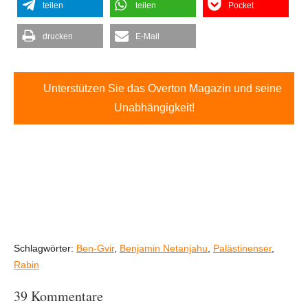
teilen
teilen
Pocket
drucken
E-Mail
Unterstützen Sie das Overton Magazin und seine
Unabhängigkeit!
Schlagwörter:
Ben-Gvir
,
Benjamin Netanjahu
,
Palästinenser
,
Rabin
39 Kommentare