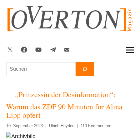
Zum
Inhalt
springen
Twitter
Facebook
YouTube
Telegram
Newsletter
Suchen
„Prinzessin der Desinformation“:
Warum das ZDF 90 Minuten für Alina
Lipp opfert
10. September 2023
Ulrich Heyden
110 Kommentare