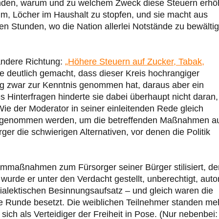
ünden, warum und zu welchem Zweck diese Steuern erhö
rum, Löcher im Haushalt zu stopfen, und sie macht aus
n Stunden, wo die Nation allerlei Notstände zu bewälti
andere Richtung:
„Höhere Steuern auf Zucker, Tabak,
 deutlich gemacht, dass dieser Kreis hochrangiger
ng zwar zur Kenntnis genommen hat, daraus aber ein
hes Hinterfragen hinderte sie dabei überhaupt nicht daran,
Wie der Moderator in seiner einleitenden Rede gleich
nlass genommen werden, um die betreffenden Maßnahmen a
r die schwierigen Alternativen, vor denen die Politik
ormmaßnahmen zum Fürsorger seiner Bürger stilisiert, d
wurde er unter den Verdacht gestellt, unberechtigt, autor
dialektischen Besinnungsaufsatz – und gleich waren die
die Runde besetzt. Die weiblichen Teilnehmer standen me
sich als Verteidiger der Freiheit in Pose. (Nur nebenbei: