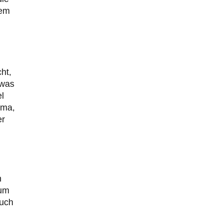
lem
ht,
twas
l
ema,
er
n
 um
auch