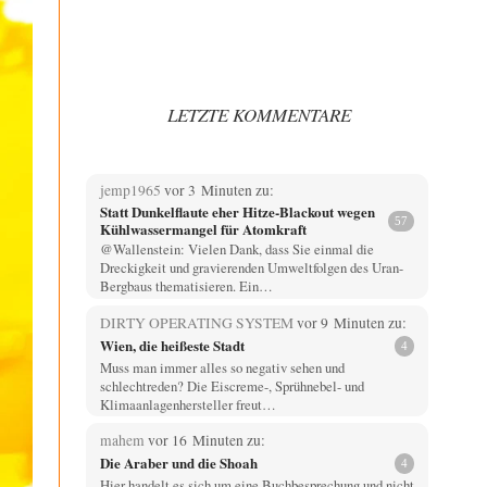
LETZTE KOMMENTARE
jemp1965
vor 3 Minuten zu:
Statt Dunkelflaute eher Hitze-Blackout wegen
57
Kühlwassermangel für Atomkraft
@Wallenstein: Vielen Dank, dass Sie einmal die
Dreckigkeit und gravierenden Umweltfolgen des Uran-
Bergbaus thematisieren. Ein…
DIRTY OPERATING SYSTEM
vor 9 Minuten zu:
Wien, die heißeste Stadt
4
Muss man immer alles so negativ sehen und
schlechtreden? Die Eiscreme-, Sprühnebel- und
Klimaanlagenhersteller freut…
mahem
vor 16 Minuten zu:
Die Araber und die Shoah
4
Hier handelt es sich um eine Buchbesprechung und nicht