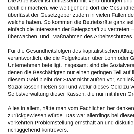
Die Arbeitswelt ist umfassend mit Verordnungen und 
deutlich machen, wie weit gehend dort die Gesundhei
überlässt der Gesetzgeber zudem in vielen Fällen de
welche haben. So kommen die Betriebsräte ganz selb
einfach die Interessen der Belegschaft zu vertreten 
überwachen, und „Maßnahmen des Arbeitsschutzes un
Für die Gesundheitsfolgen des kapitalistischen Alltag
verantwortlich, die die Folgekosten über Lohn oder
Unternehmen beteiligt, insgesamt sind die Sozialver
denen die Beschäftigten nur einen geringen Teil au
diesem Geld bleibt der Staat nicht außen vor, schließ
Sozialkassen fließen soll und wofür dieses Geld zu v
Selbstverwaltung dieser Kassen, die nur mit ihren G
Alles in allem, hätte man vom Fachlichen her denke
zurückgewiesen würde. Das war allerdings bei diesen 
verkehrten Problemstellung ernsthaft an und diskutier
richtiggehend kontrovers.