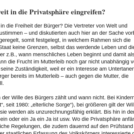
eit in die Privatsphäre eingreifen?
in die Freiheit der Bürger? Die Vertreter von Welt und
stimmen – und diskutierten auch hier an der Sache vorb
h geregelt, somit festgelegt, in welchem Rahmen sich die
 Staat keine Grenzen, selbst das werdende Leben und di
 er z.B., wann menschliches Leben beginnt und damit al
ann die Frucht im Mutterleib noch gar nicht unabhängig 
 seine Zuständigkeit, weil er ein Interesse am Untertane
er bereits im Mutterleib – auch gegen die Mutter, die
l.
 der Wille des Bürgers zählt und wann nicht. Bei Kinder
t“, seit 1980: „elterliche Sorge“), bei größeren gilt der Wil
 sie werden als unzurechnungsfähig erklärt. Bis hin in de
ein oder ein Ja ein Ja ist usw. Wo die Privatsphäre anfä
taatliche Regelungen, die zudem dauernd auf den Prüfstand
er staatlichen Erfassung des Volkskörpers interessierte 