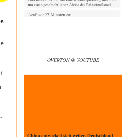
um einen geschichtlichen Abriss des Palästina/Israel…
AeaP
vor 27 Minuten zu:
Absurde Debatte um Ceuta-„Invasion“ durch
es
14
Marokko vertieft EU-Spaltung
Jetzt versuchen "interessierte Kreise" Georg Restle
fertigzumachen, der in der Ceuta-Angelegenheit von
einem "US-israelisch-marokkanischen Bündnis"…
ne
Adel verpflichtet
vor 59 Minuten zu:
CSD-Anschlag: Amri 2.0?
OVERTON @ YOUTUBE
3
Wir werden doch wie immer auch hier nur verarscht und
wer glaubt das ein SWAT-Team…
er
Adel verpflichtet
vor 1 Stunde zu:
Die Macht der KI-Besitzer
11
n
This is what we get: Gates Foundation finanziert KI-
gesteuerte Erschaffung synthetischer Viren. Nicht nur
das…
Theo Noestonto
vor 1 Stunde zu:
s-
Rechts- oder Linksträger?
40
Schafft man es nichtmal mehr in die gegenwärtige
Politik, macht man eben mittels Modebeiträgen auf…
China entwickelt sich weiter, Deutschland