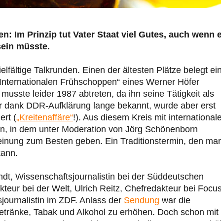
n: Im Prinzip tut Vater Staat viel Gutes, auch wenn 
sein müsste.
elfältige Talkrunden. Einen der ältesten Plätze belegt ei
Internationalen Frühschoppen“ eines Werner Höfer
usste leider 1987 abtreten, da ihn seine Tätigkeit als
war dank DDR-Aufklärung lange bekannt, wurde aber erst
ert (
„Kreitenaffäre“
!). Aus diesem Kreis mit international
en, in dem unter Moderation von Jörg Schönenborn
einung zum Besten geben. Ein Traditionstermin, den ma
kann.
ndt, Wissenschaftsjournalistin bei der Süddeutschen
kteur bei der Welt, Ulrich Reitz, Chefredakteur bei Focu
journalistin im ZDF. Anlass der
Sendung
war die
etränke, Tabak und Alkohol zu erhöhen. Doch schon mit