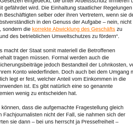
Gesetzen eingedeckt, die unter Arbeitsschutz firmieren 
t gefährdet wird. Die Einhaltung staatlicher Regelungen
n Beschäftigten selber oder ihren Vertretern, wenn sie 
stverständlich in den Genuss der Aufgabe – nein, nicht
–, sondern die
korrekte Abwicklung des Geschäfts
zu
d des betrieblichen Umweltschutzes zu fördern“.
s macht der Staat somit materiell die Betroffenen
 Gehalt tragen müssen. Formal werden auch die
sicherungsbeiträge jedoch Bestandteil der Lohnkosten, v
f ihrem Konto wiederfinden. Doch auch bei dem Umgang m
lich legt er fest, welcher Anteil vom Einkommen in die
erwenden ist. Es gibt natürlich eine so genannte
remien wenig zu entscheiden hat.
n können, dass die aufgemachte Fragestellung gleich
Fachjournalisten nicht der Fall, sie nahmen sich der
ten sie dann – bei uns herrscht ja Pressefreiheit –