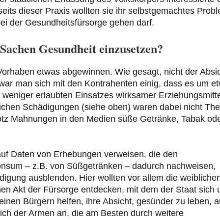
seits dieser Praxis wollten sie ihr selbstgemachtes Prob
bei der Gesundheitsfürsorge gehen darf.
 Sachen Gesundheit einzusetzen?
Vorhaben etwas abgewinnen. Wie gesagt, nicht der Absic
 war man sich mit den Kontrahenten einig, dass es um e
 weniger erlaubten Einsatzes wirksamer Erziehungsmitte
glichen Schädigungen (siehe oben) waren dabei nicht Th
 trotz Mahnungen in den Medien süße Getränke, Tabak od
 auf Daten von Erhebungen verweisen, die den
sum – z.B. von Süßgetränken – dadurch nachweisen,
igung ausblenden. Hier wollten vor allem die weibliche
nen Akt der Fürsorge entdecken, mit dem der Staat sich
einen Bürgern helfen, ihre Absicht, gesünder zu leben, 
sich der Armen an, die am Besten durch weitere