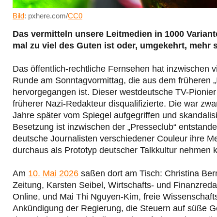
Bild
: pxhere.com/
CC0
Das vermitteln unsere Leitmedien in 1000 Variante
mal zu viel des Guten ist oder, umgekehrt, mehr 
Das öffentlich-rechtliche Fernsehen hat inzwischen vi
Runde am Sonntagvormittag, die aus dem früheren „
hervorgegangen ist. Dieser westdeutsche TV-Pionier m
früherer Nazi-Redakteur disqualifizierte. Die war z
Jahre später vom Spiegel aufgegriffen und skandalisi
Besetzung ist inzwischen der „Presseclub“ entstand
deutsche Journalisten verschiedener Couleur ihre M
durchaus als Prototyp deutscher Talkkultur nehmen 
Am
10.
Mai
2026
saßen dort am Tisch: Christina Ber
Zeitung, Karsten Seibel, Wirtschafts- und Finanzreda
Online, und Mai Thi Nguyen-Kim, freie Wissenschafts
Ankündigung der Regierung, die Steuern auf süße G