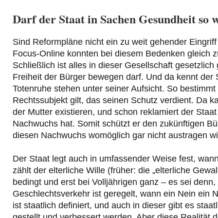
Darf der Staat in Sachen Gesundheit so w
Sind Reformpläne nicht ein zu weit gehender Eingriff 
Focus-Online konnten bei diesem Bedenken gleich zu
Schließlich ist alles in dieser Gesellschaft gesetzlic
Freiheit der Bürger bewegen darf. Und da kennt der
Totenruhe stehen unter seiner Aufsicht. So bestimmt
Rechtssubjekt gilt, das seinen Schutz verdient. Da k
der Mutter existieren, und schon reklamiert der Staat
Nachwuchs hat. Somit schützt er den zukünftigen Bürg
diesen Nachwuchs womöglich gar nicht austragen wil
Der Staat legt auch in umfassender Weise fest, wann
zählt der elterliche Wille (früher: die „elterliche Gewal
bedingt und erst bei Volljährigen ganz – es sei denn,
Geschlechtsverkehr ist geregelt, wann ein Nein ein N
ist staatlich definiert, und auch in dieser gibt es s
gestellt und verbessert werden. Aber diese Realität d