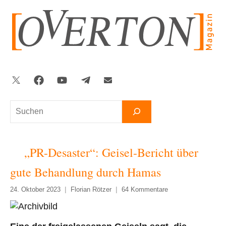
Zum
Inhalt
springen
Twitter
Facebook
YouTube
Telegram
Newsletter
Suchen
„PR-Desaster“: Geisel-Bericht über
gute Behandlung durch Hamas
24. Oktober 2023
Florian Rötzer
64 Kommentare