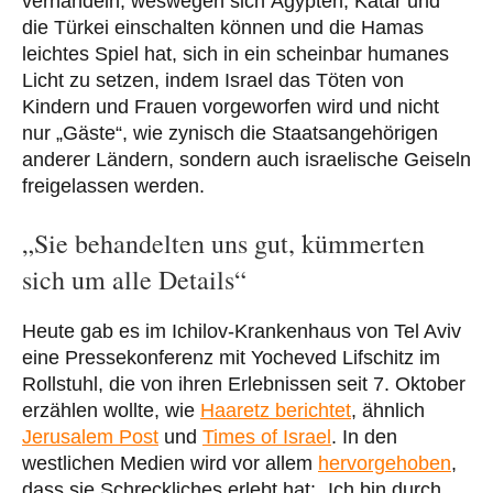
verhandeln, weswegen sich Ägypten, Katar und
die Türkei einschalten können und die Hamas
leichtes Spiel hat, sich in ein scheinbar humanes
Licht zu setzen, indem Israel das Töten von
Kindern und Frauen vorgeworfen wird und nicht
nur „Gäste“, wie zynisch die Staatsangehörigen
anderer Ländern, sondern auch israelische Geiseln
freigelassen werden.
„Sie behandelten uns gut, kümmerten
sich um alle Details“
Heute gab es im Ichilov-Krankenhaus von Tel Aviv
eine Pressekonferenz mit Yocheved Lifschitz im
Rollstuhl, die von ihren Erlebnissen seit 7. Oktober
erzählen wollte, wie
Haaretz berichtet
, ähnlich
Jerusalem Post
und
Times of Israel
. In den
westlichen Medien wird vor allem
hervorgehoben
,
dass sie Schreckliches erlebt hat: „Ich bin durch