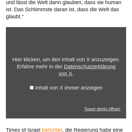
und lässt die Welt dann glauben, dass sie human
ist. Das Schlimmste daran ist, dass die Welt das
glaubt.“
Inhalt
von
X
anzeigen
Hier klicken, um den Inhalt von X anzuzeigen.
Erfahre mehr in der
Datenschutzerklärung
von X
.
Inhalt von X immer anzeigen
Tweet direkt öffnen
Times of Israel
berichtet
, die Regierung habe eine