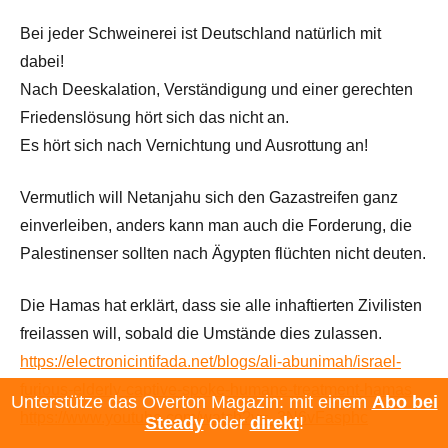
Bei jeder Schweinerei ist Deutschland natürlich mit
dabei!
Nach Deeskalation, Verständigung und einer gerechten
Friedenslösung hört sich das nicht an.
Es hört sich nach Vernichtung und Ausrottung an!
Vermutlich will Netanjahu sich den Gazastreifen ganz
einverleiben, anders kann man auch die Forderung, die
Palestinenser sollten nach Ägypten flüchten nicht deuten.
Die Hamas hat erklärt, dass sie alle inhaftierten Zivilisten
freilassen will, sobald die Umstände dies zulassen.
https://electronicintifada.net/blogs/ali-abunimah/israel-
furious-elderly-captive-spoke-humane-treatment-hamas
Unterstütze das Overton Magazin: mit einem
Abo bei
https://www.youtube.com/watch?v=_3N6vFasphc
Steady
oder
direkt
!