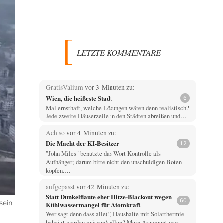
LETZTE KOMMENTARE
GratisValium
vor 3 Minuten zu:
Wien, die heißeste Stadt
6
Mal ernsthaft, welche Lösungen wären denn realistisch?
Jede zweite Häuserzeile in den Städten abreißen und…
Ach so
vor 4 Minuten zu:
Die Macht der KI-Besitzer
12
"John Miles" benutzte das Wort Kontrolle als
Aufhänger; darum bitte nicht den unschuldigen Boten
köpfen.…
aufgepasst
vor 42 Minuten zu:
Statt Dunkelflaute eher Hitze-Blackout wegen
60
sein
Kühlwassermangel für Atomkraft
Wer sagt denn dass alle(!) Haushalte mit Solarthermie
beheizt werden müssen/sollen? Mein Argument war,