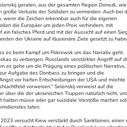
Selenskij geraten, aus der gesamten Region Donezk, wie
m große Verluste der Soldaten zu vermeiden. Auch bei 
n, wenn die Zeichen erkennbar auch für die eigenen
llen die Europäer um jeden Preis verhindern, mit
 ein falsches Pferd und mit der Aussicht auf einen Sie
nsten der Ukraine auf illusionäre Ziele gesetzt zu habe
ass es beim Kampf um Pokrowsk um das Narrativ geht.
oskau zu verbergen. Russlands verstärkter Angriff auf d
dern es gehe um die Prägung eines politischen Narrativs
e zur Aufgabe des Donbass zu bringen und die
e Angst vor harten Entscheidungen der USA und möchte 
hlachtfeld vorweisen.“ Selenskij verweist auf die
r über die der ukrainischen Truppen natürlich nicht, un
t halten müsse oder gar suizidale Vorstöße machen sol
eimdienstes taten.
 2023 versucht Kiew verstärkt durch Sanktionen, einen 