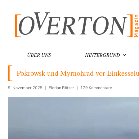
Zum
Inhalt
springen
ÜBER UNS
HINTERGRUND
Pokrowsk und Myrnohrad vor Einkesselu
9. November 2025
Florian Rötzer
179 Kommentare