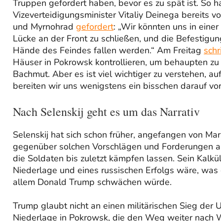
Truppen gefordert haben, bevor es zu spät ist. So h
Vizeverteidigungsminister Vitaliy Deinega bereits
und Myrnohrad
gefordert
: „Wir könnten uns in einer
Lücke an der Front zu schließen, und die Befestigung
Hände des Feindes fallen werden.“ Am Freitag
schr
Häuser in Pokrowsk kontrollieren, um behaupten zu
Bachmut. Aber es ist viel wichtiger zu verstehen, au
bereiten wir uns wenigstens ein bisschen darauf vor
Nach Selenskij geht es um das Narrativ
Selenskij hat sich schon früher, angefangen von Mar
gegenüber solchen Vorschlägen und Forderungen aus 
die Soldaten bis zuletzt kämpfen lassen. Sein Kalkü
Niederlage und eines russischen Erfolgs wäre, was
allem Donald Trump schwächen würde.
Trump glaubt nicht an einen militärischen Sieg der U
Niederlage in Pokrowsk, die den Weg weiter nach