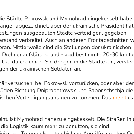
 die Städte Pokrowsk und Myrnohrad eingekesselt habe
nger abgezeichnet, aber der ukrainische Präsident hat
 Festungen ausgebauten Städte verteidigen, gegeben,
stand verbreitet. Auch an anderen Frontabschnitten w
ran. Mittlerweile sind die Stellungen der ukrainischen
n Drohnenaufklärung und -jagd bestimmte 20-30 km ti
zu durchqueren. Sie dringen in die Städte ein, verste
ungen der ukrainischen Soldaten an.
imär versuchen, bei Pokrowsk vorzurücken, oder aber de
Süden Richtung Dnipropetrowsk und Saporischschja die
inischen Verteidigungsanlagen zu kommen. Das
meint
u.a
t, ist Myrnohrad nahezu eingekesselt. Die Straßen in
 die Logistik kaum mehr zu benutzen, sie sind
inischen Truppen konnten bislang Angriffe aus dem Os