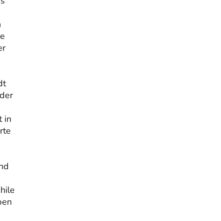
gs
h
ie
er
dt
 der
 in
rte
ind
hile
ben