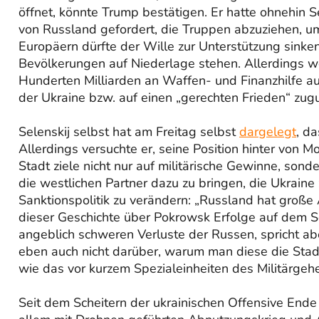
öffnet, könnte Trump bestätigen. Er hatte ohnehin 
von Russland gefordert, die Truppen abzuziehen, u
Europäern dürfte der Wille zur Unterstützung sinke
Bevölkerungen auf Niederlage stehen. Allerdings wo
Hunderten Milliarden an Waffen- und Finanzhilfe auf
der Ukraine bzw. auf einen „gerechten Frieden“ zugu
Selenskij selbst hat am Freitag selbst
dargelegt
, d
Allerdings versuchte er, seine Position hinter von M
Stadt ziele nicht nur auf militärische Gewinne, son
die westlichen Partner dazu zu bringen, die Ukrain
Sanktionspolitik zu verändern: „Russland hat groß
dieser Geschichte über Pokrowsk Erfolge auf dem Sc
angeblich schweren Verluste der Russen, spricht abe
eben auch nicht darüber, warum man diese die Stad
wie das vor kurzem Spezialeinheiten des Militärgeh
Seit dem Scheitern der ukrainischen Offensive Ende