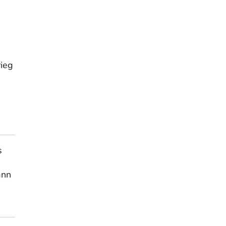
e
ieg
s
ann