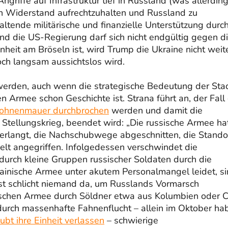
riffe auf Infrastruktur tief in Russland (was allerdin
en Widerstand aufrechtzuhalten und Russland zu
ltende militärische und finanzielle Unterstützung durc
Und die US-Regierung darf sich nicht endgültig gegen d
eit am Bröseln ist, wird Trump die Ukraine nicht weit
och langsam aussichtslos wird.
werden, auch wenn die strategische Bedeutung der Sta
n Armee schon Geschichte ist. Strana führt an, der Fall
rohnenmauer durchbrochen
werden und damit die
e Stellungskrieg, beendet wird: „Die russische Armee hat
erlangt, die Nachschubwege abgeschnitten, die Stando
ielt angegriffen. Infolgedessen verschwindet die
urch kleine Gruppen russischer Soldaten durch die
ainische Armee unter akutem Personalmangel leidet, s
 ist schlicht niemand da, um Russlands Vormarsch
nischen Armee durch Söldner etwa aus Kolumbien oder C
urch massenhafte Fahnenflucht – allein im Oktober ha
ubt ihre Einheit verlassen
– schwierige