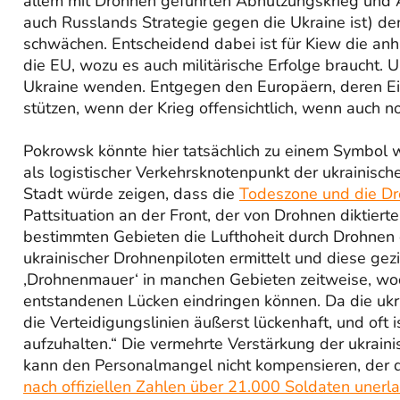
allem mit Drohnen geführten Abnutzungskrieg und Ang
auch Russlands Strategie gegen die Ukraine ist) d
schwächen. Entscheidend dabei ist für Kiew die anha
die EU, wozu es auch militärische Erfolge braucht. 
Ukraine wenden. Entgegen den Europäern, deren Einh
stützen, wenn der Krieg offensichtlich, wenn auch n
Pokrowsk könnte hier tatsächlich zu einem Symbol 
als logistischer Verkehrsknotenpunkt der ukrainische
Stadt würde zeigen, dass die
Todeszone und die D
Pattsituation an der Front, der von Drohnen diktiert
bestimmten Gebieten die Lufthoheit durch Drohnen 
ukrainischer Drohnenpiloten ermittelt und diese gez
‚Drohnenmauer‘ in manchen Gebieten zeitweise, wod
entstandenen Lücken eindringen können. Da die ukr
die Verteidigungslinien äußerst lückenhaft, und oft
aufzuhalten.“ Die vermehrte Verstärkung der ukrai
kann den Personalmangel nicht kompensieren, der d
nach offiziellen Zahlen über 21.000 Soldaten unerla