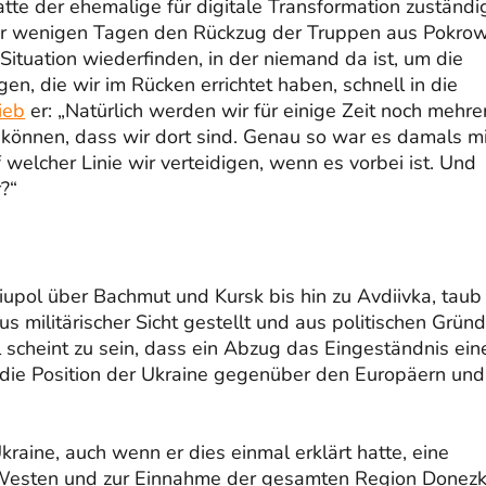
atte der ehemalige für digitale Transformation zuständi
 vor wenigen Tagen den Rückzug der Truppen aus Pokro
 Situation wiederfinden, in der niemand da ist, um die
en, die wir im Rücken errichtet haben, schnell in die
ieb
er: „Natürlich werden wir für einige Zeit noch mehre
 können, dass wir dort sind. Genau so war es damals mi
f welcher Linie wir verteidigen, wenn es vorbei ist. Und
?“
iupol über Bachmut und Kursk bis hin zu Avdiivka, taub
militärischer Sicht gestellt und aus politischen Grün
l scheint zu sein, dass ein Abzug das Eingeständnis ein
 die Position der Ukraine gegenüber den Europäern und
kraine, auch wenn er dies einmal erklärt hatte, eine
 Westen und zur Einnahme der gesamten Region Donez