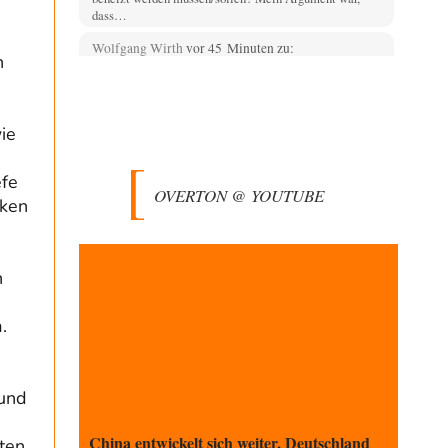
dass…
Wolfgang Wirth
vor 45 Minuten zu:
n
Die Araber und die Shoah
5
@mahem Haben Sie diese Passage von mir eigentlich
gelesen? "Ich erwarte von Herrn Zuckermann ja…
ie
Theo Noestonto
vor 49 Minuten zu:
Die Westbank in New York
6
efe
"Das hielt Amerika nicht davon ab, Afghanistan zu
OVERTON @ YOUTUBE
besetzen, die Gesellschaft umzubauen, den
cken
Drogenanbau zu…
Zombienation
vor 2 Stunden zu:
CSD-Anschlag: Amri 2.0?
4
n
vergiss den Bademantel morden früh nicht, öffentkich
das Politbüro zu kritisieren ist in .DE wieder…
.
AeaP
vor 2 Stunden zu:
Absurde Debatte um Ceuta-„Invasion“ durch
9
Marokko vertieft EU-Spaltung
Jetzt versuchen "interessierte Kreise" Georg Restle
 und
fertigzumachen, der in der Ceuta-Angelegenheit von
einem "US-israelisch-marokkanischen Bündnis"…
China entwickelt sich weiter, Deutschland
ten