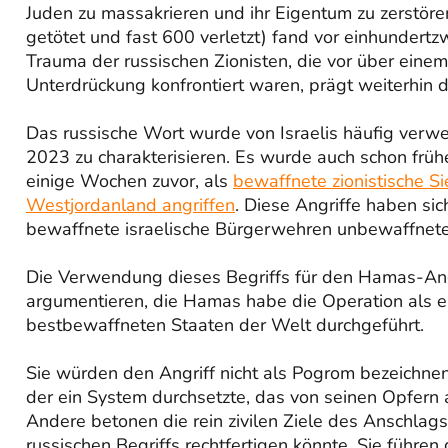
Juden zu massakrieren und ihr Eigentum zu zerstör
getötet und fast 600 verletzt) fand vor einhundertzw
Trauma der russischen Zionisten, die vor über einem
Unterdrückung konfrontiert waren, prägt weiterhin die
Das russische Wort wurde von Israelis häufig verw
2023 zu charakterisieren. Es wurde auch schon frühe
einige Wochen zuvor, als
bewaffnete zionistische S
Westjordanland angriffen
. Diese Angriffe haben sic
bewaffnete israelische Bürgerwehren unbewaffnete Z
Die Verwendung dieses Begriffs für den Hamas-Angr
argumentieren, die Hamas habe die Operation als 
bestbewaffneten Staaten der Welt durchgeführt.
Sie würden den Angriff nicht als Pogrom bezeichnen, 
der ein System durchsetzte, das von seinen Opfern 
Andere betonen die rein zivilen Ziele des Anschla
russischen Begriffs rechtfertigen könnte. Sie führe