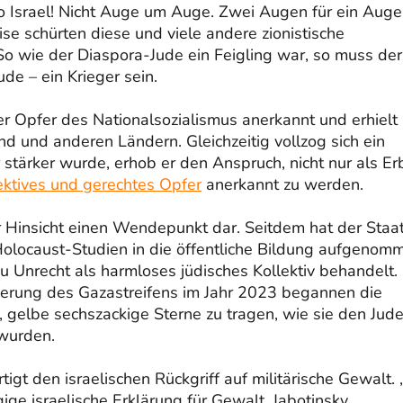
o Israel! Nicht Auge um Auge. Zwei Augen für ein Auge
se schürten diese und viele andere zionistische
 So wie der Diaspora-Jude ein Feigling war, so muss der
ude – ein Krieger sein.
der Opfer des Nationalsozialismus anerkannt und erhielt
d und anderen Ländern. Gleichzeitig vollzog sich ein
stärker wurde, erhob er den Anspruch, nicht nur als Er
ektives und gerechtes Opfer
anerkannt zu werden.
r Hinsicht einen Wendepunkt dar. Seitdem hat der Staa
 Holocaust-Studien in die öffentliche Bildung aufgenom
u Unrecht als harmloses jüdisches Kollektiv behandelt.
erung des Gazastreifens im Jahr 2023 begannen die
, gelbe sechszackige Sterne zu tragen, wie sie den Jud
wurden.
igt den israelischen Rückgriff auf militärische Gewalt. 
gige israelische Erklärung für Gewalt. Jabotinsky