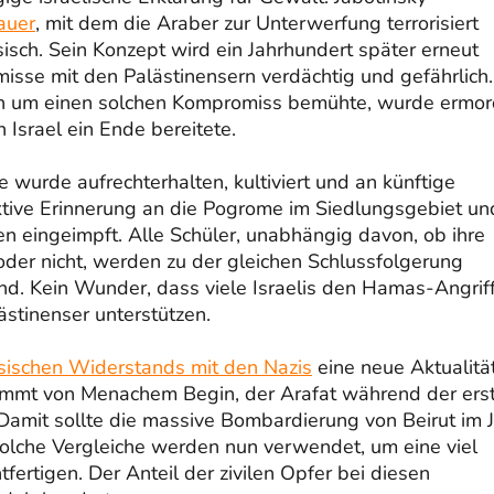
auer
, mit dem die Araber zur Unterwerfung terrorisiert
isch. Sein Konzept wird ein Jahrhundert später erneut
isse mit den Palästinensern verdächtig und gefährlich.
sich um einen solchen Kompromiss bemühte, wurde ermor
Israel ein Ende bereitete.
 wurde aufrechterhalten, kultiviert und an künftige
ktive Erinnerung an die Pogrome im Siedlungsgebiet un
en eingeimpft. Alle Schüler, unabhängig davon, ob ihre
oder nicht, werden zu der gleichen Schlussfolgerung
sind. Kein Wunder, dass viele Israelis den Hamas-Angrif
stinenser unterstützen.
nsischen Widerstands mit den Nazis
eine neue Aktualitä
tammt von Menachem Begin, der Arafat während der ers
. Damit sollte die massive Bombardierung von Beirut im 
Solche Vergleiche werden nun verwendet, um eine viel
fertigen. Der Anteil der zivilen Opfer bei diesen