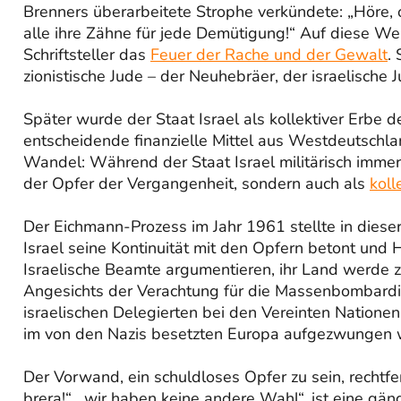
Brenners überarbeitete Strophe verkündete: „Höre, 
alle ihre Zähne für jede Demütigung!“ Auf diese Wei
Schriftsteller das
Feuer der Rache und der Gewalt
.
zionistische Jude – der Neuhebräer, der israelische J
Später wurde der Staat Israel als kollektiver Erbe 
entscheidende finanzielle Mittel aus Westdeutschlan
Wandel: Während der Staat Israel militärisch immer 
der Opfer der Vergangenheit, sondern auch als
koll
Der Eichmann-Prozess im Jahr 1961 stellte in diese
Israel seine Kontinuität mit den Opfern betont und
Israelische Beamte argumentieren, ihr Land werde z
Angesichts der Verachtung für die Massenbombardi
israelischen Delegierten bei den Vereinten Nationen
im von den Nazis besetzten Europa aufgezwungen 
Der Vorwand, ein schuldloses Opfer zu sein, rechtfert
brera!“, „wir haben keine andere Wahl“, ist eine gän