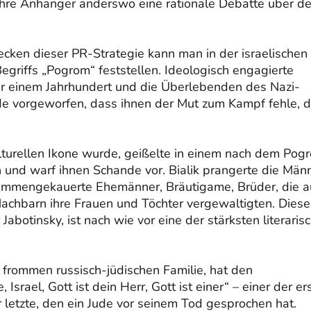
 ihre Anhänger anderswo eine rationale Debatte über d
cken dieser PR-Strategie kann man in der israelischen
griffs „Pogrom“ feststellen. Ideologisch engagierte
er einem Jahrhundert und die Überlebenden des Nazi-
de vorgeworfen, dass ihnen der Mut zum Kampf fehle, 
ulturellen Ikone wurde, geißelte in einem nach dem Pog
 und warf ihnen Schande vor. Bialik prangerte die Män
zusammengekauerte Ehemänner, Bräutigame, Brüder, die 
Nachbarn ihre Frauen und Töchter vergewaltigten. Diese
Jabotinsky, ist nach wie vor eine der stärksten literaris
r frommen russisch-jüdischen Familie, hat den
rael, Gott ist dein Herr, Gott ist einer“ – einer der er
 letzte, den ein Jude vor seinem Tod gesprochen hat.