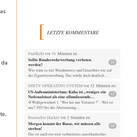
das
LETZTE KOMMENTARE
PaulKehl
vor 31 Minuten zu:
Sollte Bundeswehrwerbung verboten
, da
29
werden?
Wie wäre es mit Warnhinweis und Gruselfoto wie auf
der Zigarettenwerbung. Das würde doch deutlich…
DIRTY OPERATING SYSTEM
vor 32 Minuten zu:
US-Außenministerium: Kuba ist „weniger ein
13
Nationalstaat als eine allumfassende
Geheimdienst- und Subversionsoperation
@Wohlgewiehert 1. "Wer hat uns Verraten ?" - Wer ist
uns? 1933 bei der Abstimmung…
te,
Russischer Hacker
vor 2 Stunden zu:
Morgen kommt der Russe, wir müssen alle
59
sterben!
Das ist auch ein weit verbreitetes amerikanisches