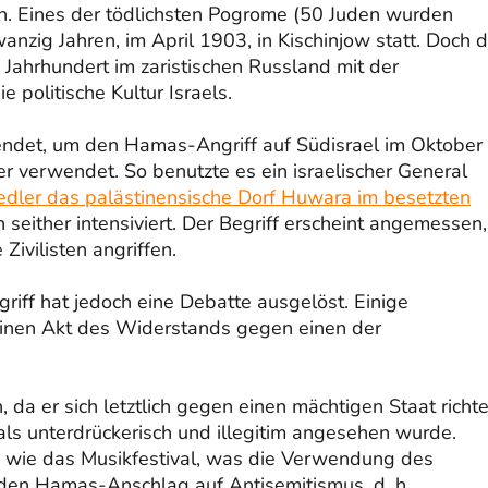
en. Eines der tödlichsten Pogrome (50 Juden wurden
anzig Jahren, im April 1903, in Kischinjow statt. Doch 
 Jahrhundert im zaristischen Russland mit der
 politische Kultur Israels.
endet, um den Hamas-Angriff auf Südisrael im Oktober
r verwendet. So benutzte es ein israelischer General
iedler das palästinensische Dorf Huwara im besetzten
h seither intensiviert. Der Begriff erscheint angemessen
ivilisten angriffen.
iff hat jedoch eine Debatte ausgelöst. Einige
einen Akt des Widerstands gegen einen der
da er sich letztlich gegen einen mächtigen Staat richte
als unterdrückerisch und illegitim angesehen wurde.
gs wie das Musikfestival, was die Verwendung des
n den Hamas-Anschlag auf Antisemitismus, d. h.