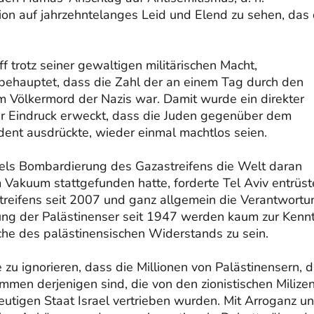
tion auf jahrzehntelanges Leid und Elend zu sehen, das
ff trotz seiner gewaltigen militärischen Macht,
 behauptet, dass die Zahl der an einem Tag durch den
m Völkermord der Nazis war. Damit wurde ein direkter
er Eindruck erweckt, dass die Juden gegenüber dem
ident ausdrückte, wieder einmal machtlos seien.
els Bombardierung des Gazastreifens die Welt daran
m Vakuum stattgefunden hatte, forderte Tel Aviv entrüst
astreifens seit 2007 und ganz allgemein die Verantwortu
dung der Palästinenser seit 1947 werden kaum zur Kennt
che des palästinensischen Widerstands zu sein.
 zu ignorieren, dass die Millionen von Palästinensern, d
mmen derjenigen sind, die von den zionistischen Milize
eutigen Staat Israel vertrieben wurden. Mit Arroganz u