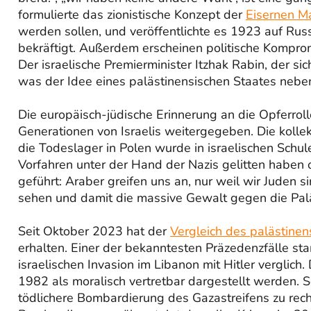
formulierte das zionistische Konzept der
Eisernen M
werden sollen, und veröffentlichte es 1923 auf Russ
bekräftigt. Außerdem erscheinen politische Komprom
Der israelische Premierminister Itzhak Rabin, der 
was der Idee eines palästinensischen Staates neben 
Die europäisch-jüdische Erinnerung an die Opferrolle
Generationen von Israelis weitergegeben. Die kolle
die Todeslager in Polen wurde in israelischen Schul
Vorfahren unter der Hand der Nazis gelitten haben 
geführt: Araber greifen uns an, nur weil wir Juden 
sehen und damit die massive Gewalt gegen die Palä
Seit Oktober 2023 hat der
Vergleich des palästine
erhalten. Einer der bekanntesten Präzedenzfälle s
israelischen Invasion im Libanon mit Hitler verglich
1982 als moralisch vertretbar dargestellt werden. 
tödlichere Bombardierung des Gazastreifens zu recht