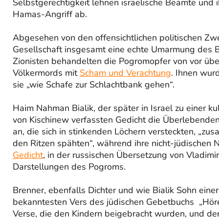
Selbstgerechtigkeit lehnen israelische Beamte und
Hamas-Angriff ab.
Abgesehen von den offensichtlichen politischen Zwe
Gesellschaft insgesamt eine echte Umarmung des Be
Zionisten behandelten die Pogromopfer von vor üb
Völkermords mit
Scham und Verachtung
. Ihnen wur
sie „wie Schafe zur Schlachtbank gehen“.
Haim Nahman Bialik, der später in Israel zu einer k
von Kischinew verfassten Gedicht die Überlebenden
an, die sich in stinkenden Löchern versteckten, „
den Ritzen spähten“, während ihre nicht-jüdischen 
Gedicht
, in der russischen Übersetzung von Vladimir 
Darstellungen des Pogroms.
Brenner, ebenfalls Dichter und wie Bialik Sohn eine
bekanntesten Vers des jüdischen Gebetbuchs „Höre, Is
Verse, die den Kindern beigebracht wurden, und der