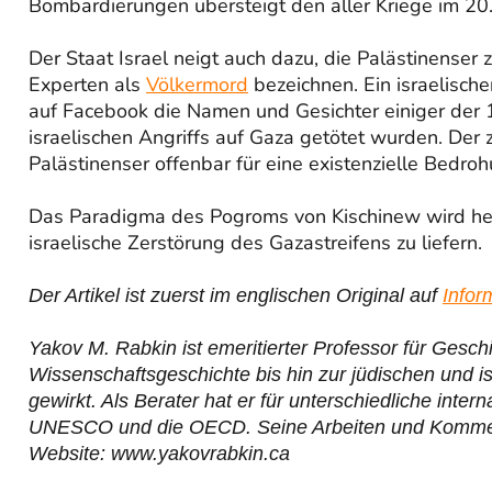
Bombardierungen übersteigt den aller Kriege im 20.
Der Staat Israel neigt auch dazu, die Palästinenser 
Experten als
Völkermord
bezeichnen. Ein israelisch
auf Facebook die Namen und Gesichter einiger der 1
israelischen Angriffs auf Gaza getötet wurden. Der 
Palästinenser offenbar für eine existenzielle Bedroh
Das Paradigma des Pogroms von Kischinew wird hera
israelische Zerstörung des Gazastreifens zu liefern.
Der Artikel ist zuerst im englischen Original auf
Info
Yakov M. Rabkin ist emeritierter Professor für Gesch
Wissenschaftsgeschichte bis hin zur jüdischen und i
gewirkt. Als Berater hat er für unterschiedliche inter
UNESCO und die OECD. Seine Arbeiten und Kommentare
Website: www.yakovrabkin.ca