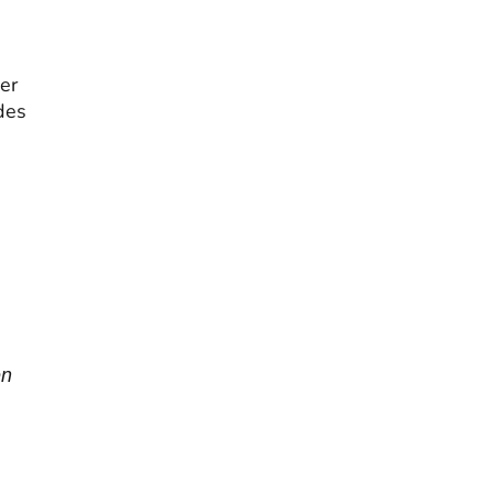
 er
des
en