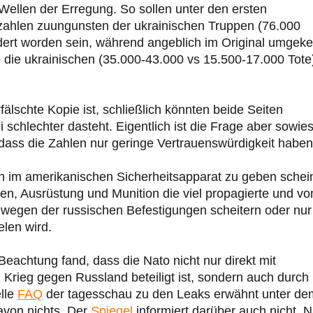
 Wellen der Erregung. So sollen unter den ersten
zahlen zuungunsten der ukrainischen Truppen (76.000
dert worden sein, während angeblich im Original umgeke
e die ukrainischen (35.000-43.000 vs 15.500-17.000 Tote
fälschte Kopie ist, schließlich könnten beide Seiten
 schlechter dasteht. Eigentlich ist die Frage aber sowie
 dass die Zahlen nur geringe Vertrauenswürdigkeit haben
en im amerikanischen Sicherheitsapparat zu geben schein
ten, Ausrüstung und Munition die viel propagierte und v
wegen der russischen Befestigungen scheitern oder nur
elen wird.
Beachtung fand, dass die Nato nicht nur direkt mit
Krieg gegen Russland beteiligt ist, sondern auch durch
elle
FAQ
der tagesschau zu den Leaks erwähnt unter de
davon nichts. Der
Spiegel
informiert darüber auch nicht. 