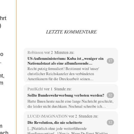
hrt
)
LETZTE KOMMENTARE
Robinson
vor 2 Minuten zu:
so
US-Außenministerium: Kuba ist „weniger ein
.
17
Nationalstaat als eine allumfassende
Geheimdienst- und Subversionsoperation
Recht putzig formuliert! Bestimmt wird 'unser'
christlicher Reichskanzler den verbündeten
t,
Amerikanern für die Drecksarbeit seinen…
om
PaulKehl
vor 1 Stunde zu:
Sollte Bundeswehrwerbung verboten werden?
32
Hatte Ihnen heute nacht eine lange Nachricht geschickt,
die leider nicht durchkam. Nochmal schreibe ich…
LUCiD iMAGiNATiON
vor 2 Stunden zu:
Die Revolution, die nie scheiterte
12
m
[...]Natürlich ohne jede weiterführende
Nach
Handlungsoption[...] Nun ja. Wenn Du Ernst Winkler