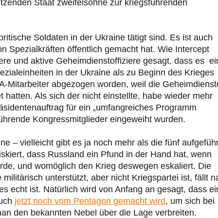
ützenden Staat zweifelsohne zur kriegsführenden
ritische Soldaten in der Ukraine tätigt sind. Es ist auch
 Spezialkräften öffentlich gemacht hat. Wie Intercept
here und aktive Geheimdienstoffiziere gesagt, dass es ei
ezialeinheiten in der Ukraine als zu Beginn des Krieges
 CIA-Mitarbeiter abgezogen worden, weil die Geheimdienst
hatten. Als sich der nicht einstellte, habe wieder mehr
Präsidentenauftrag für ein „umfangreiches Programm
 führende Kongressmitglieder eingeweiht wurden.
 – vielleicht gibt es ja noch mehr als die fünf aufgefüh
riskiert, dass Russland ein Pfund in der Hand hat, wenn
de, und womöglich den Krieg deswegen eskaliert. Die
itärisch unterstützt, aber nicht Kriegspartei ist, fällt 
ht ist. Natürlich wird von Anfang an gesagt, dass ei
auch
jetzt noch vom Pentagon gemacht wird
, um sich bei
man den bekannten Nebel über die Lage verbreiten.