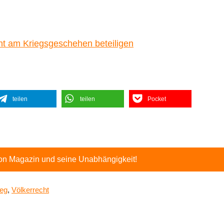
cht am Kriegsgeschehen beteiligen
teilen
teilen
Pocket
ton Magazin und seine Unabhängigkeit!
ieg
,
Völkerrecht