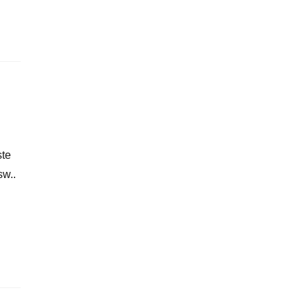
völlig offensichtlichen Hauptakteure. Es gibt aber…
ste
w..