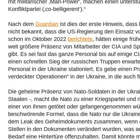
mit militärischer ‚Man-Power‘, machen einen unterst
Konfliktpartei (‚co-belligerent‘).“
Nach dem
Guardian
ist dies der erste Hinweis, dass b
nicht bekannt, dass die US-Regierung den Einsatz von
schon im Oktober 2022
berichtete
, hätten einige frü
weit größere Präsenz von Mitarbeiter der CIA und Sp
gibt. Es sei fast das ganze Personal bis auf einige
einen schnellen Sieg der russischen Truppen erwartet 
Personal in der Ukraine stationiert. Es gebe einen 
verdeckter Operationen“ in der Ukraine, in die auch
Die geheime Präsenz von Nato-Soldaten in der Ukraine
Staaten -, macht die Nato zu einer Kriegspartei und 
einer von ihnen getötet oder gefangengenommen wür
beschwörende Formel, dass die Nato nur die Ukraine mil
dem Leak des Geheimdokuments zusammen, wenn es ec
Stellen in den Dokumenten verändert wurden, was 
Bedarf eine Hintertüre offenzuhalten. Damit könnte 