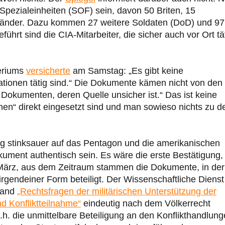
pezialeinheiten (SOF) sein, davon 50 Briten, 15
rländer. Dazu kommen 27 weitere Soldaten (DoD) und 97
ührt sind die CIA-Mitarbeiter, die sicher auch vor Ort tä
teriums
versicherte
am Samstag: „Es gibt keine
erationen tätig sind.“ Die Dokumente kämen nicht von den
u Dokumenten, deren Quelle unsicher ist.“ Das ist keine
ionen“ direkt eingesetzt sind und man sowieso nichts zu d
g stinksauer auf das Pentagon und die amerikanischen
ument authentisch sein. Es wäre die erste Bestätigung,
März, aus dem Zeitraum stammen die Dokumente, in der
irgendeiner Form beteiligt. Der Wissenschaftliche Dienst
tand
„Rechtsfragen der militärischen Unterstützung der
d Konfliktteilnahme“
eindeutig nach dem Völkerrecht
 d.h. die unmittelbare Beteiligung an den Konflikthandlun