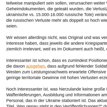
teilweise manipuliert sein sollen, verursachen weiter
Geheimdokumenten, die geleakt wurden, die Verlust
ukrainische vs. 15.000-16.000 russische Tote) verän
die russischen Verluste mehr als doppelt so hoch wi
seien.
Wir wissen allerdings nicht, was Original und was ver
Interesse haben, dass jeweils die andere Kriegspartei
ziemlich irrelevant, weil es im Dokument auch heißt,
Interessanter ist schon, dass es zumindest Position
die davon
ausgehen
, dass aufgrund fehlender Solda
Westen zum Leistungsnachweis erwartete Offensive 
geringe territoriale Gewinne mit hohen Verlusten erzi
Noch interessanter ist, was hierzulande keine große 
Waffenlieferungen, Ausbildung und Informationen am 
Personal, das in der Ukraine stationiert ist. Das aktu
Titel „Was genau steht in den Veröffentlichungen?“ 