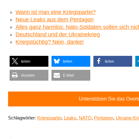
Wann ist man eine Kriegspartei?
Neue Leaks aus dem Pentagon
Alles ganz harmlos: Nato-Soldaten sollen sich ni
Deutschland und der Ukrainekrieg
Kriegstüchtig? Nein, danke!
teilen
teilen
teilen
drucken
E-Mail
Unterstützen Sie das Over
Schlagwörter:
Kriegspartei
,
Leaks
,
NATO
,
Pentagon
,
Ukraine-Kr