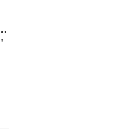
 um
in