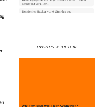
kennst und vor allem…
Russischer Hacker
vor 6 Stunden zu:
Morgen kommt der Russe, wir müssen alle
tig
60
sterben!
Das ist auch ein weit verbreitetes amerikanisches
Märchen aus dem kalten Krieg wie entscheidend doch…
Zack15
vor 6 Stunden zu:
Entkernen, Umfunktionieren und (feindlich)
46
Übernehmen
OVERTON @ YOUTUBE
Wer '89 euphorisch reagierte, war reichlich naiv. Mir hat
en
der damalige westliche Triumphalismus eher
schlaflose…
Zack15
vor 7 Stunden zu:
Leihmutterschaft als Zweig des
34
Transhumanismus
Spahn ist an seiner offensichtlichen kognitiven
Dissonanz gescheitert, und weil Viele in seiner Partei
auf…
Ferdinand Wohlgewiehert
vor 8 Stunden zu:
Junglöwen des Kalifats
1
gen
Meine Herrschaften nicht ein einziger Kommentar ????
Wie arm sind wir, Herr Schneider?