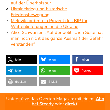
auf der Überholspur
Ukrainekrieg und historische
Friedensbewegung
Melnyik fordert ein Prozent des BIP für
Waffenlieferungen an die Ukraine
Alice Schwarzer: „Auf der politischen Seite hat
man noch nicht das ganze Ausmaß der Gefahr
verstanden“
teilen
teilen
teilen
teilen
teilen
Pocket
drucken
E-Mail
Unterstütze das Overton Magazin: mit einem
Abo
Unterstützen Sie das Overton Magazin und seine
bei Steady
oder
direkt
!
Unabhängigkeit!