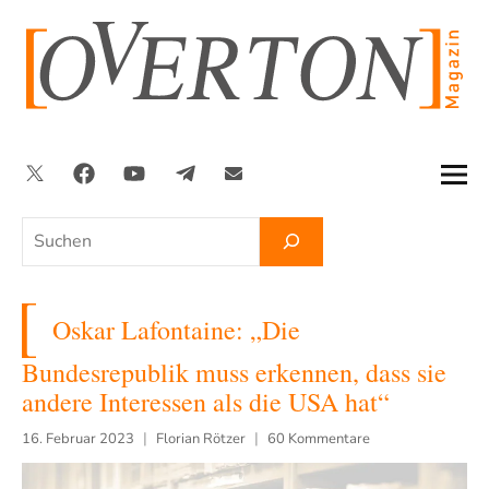
Zum
Inhalt
springen
Twitter
Facebook
YouTube
Telegram
Newsletter
Suchen
Oskar Lafontaine: „Die
Bundesrepublik muss erkennen, dass sie
andere Interessen als die USA hat“
16. Februar 2023
Florian Rötzer
60 Kommentare