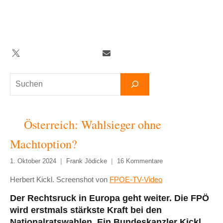
Zum
Inhalt
springen
Twitter
Facebook
YouTube
Telegram
Newsletter
Suchen
Österreich: Wahlsieger ohne
Machtoption?
1. Oktober 2024
Frank Jödicke
16 Kommentare
Herbert Kickl. Screenshot von
FPOE-TV-Video
Der Rechtsruck in Europa geht weiter. Die FPÖ
wird erstmals stärkste Kraft bei den
Nationalratswahlen. Ein Bundeskanzler Kickl