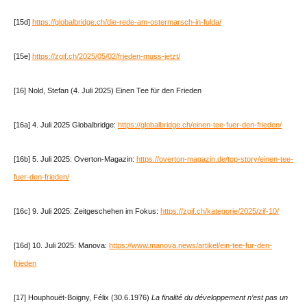
[15d]
https://globalbridge.ch/die-rede-am-ostermarsch-in-fulda/
[15e]
https://zgif.ch/2025/05/02/frieden-muss-jetzt/
[16] Nold, Stefan (4. Juli 2025) Einen Tee für den Frieden
[16a] 4. Juli 2025 Globalbridge:
https://globalbridge.ch/einen-tee-fuer-den-frieden/
[16b] 5. Juli 2025: Overton-Magazin:
https://overton-magazin.de/top-story/einen-tee-
fuer-den-frieden/
[16c] 9. Juli 2025: Zeitgeschehen im Fokus:
https://zgif.ch/kategorie/2025/zif-10/
[16d] 10. Juli 2025: Manova:
https://www.manova.news/artikel/ein-tee-fur-den-
frieden
[17] Houphouët-Boigny, Félix (30.6.1976)
La finalité du développement n’est pas un