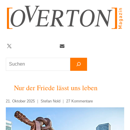
Zum
Inhalt
springen
Twitter
Facebook
YouTube
Telegram
Newsletter
Suchen
Nur der Friede lässt uns leben
21. Oktober 2025
Stefan Nold
27 Kommentare