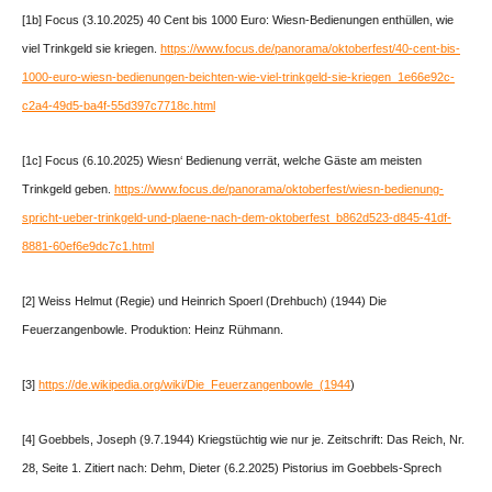
[1b] Focus (3.10.2025) 40 Cent bis 1000 Euro: Wiesn-Bedienungen enthüllen, wie
viel Trinkgeld sie kriegen.
https://www.focus.de/panorama/oktoberfest/40-cent-bis-
1000-euro-wiesn-bedienungen-beichten-wie-viel-trinkgeld-sie-kriegen_1e66e92c-
c2a4-49d5-ba4f-55d397c7718c.html
[1c] Focus (6.10.2025) Wiesn‘ Bedienung verrät, welche Gäste am meisten
Trinkgeld geben.
https://www.focus.de/panorama/oktoberfest/wiesn-bedienung-
spricht-ueber-trinkgeld-und-plaene-nach-dem-oktoberfest_b862d523-d845-41df-
8881-60ef6e9dc7c1.html
[2] Weiss Helmut (Regie) und Heinrich Spoerl (Drehbuch) (1944) Die
Feuerzangenbowle. Produktion: Heinz Rühmann.
[3]
https://de.wikipedia.org/wiki/Die_Feuerzangenbowle_(1944
)
[4] Goebbels, Joseph (9.7.1944) Kriegstüchtig wie nur je. Zeitschrift: Das Reich, Nr.
28, Seite 1. Zitiert nach: Dehm, Dieter (6.2.2025) Pistorius im Goebbels-Sprech