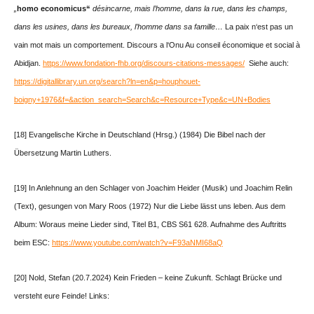
„
homo economicus“
désincarne, mais l’homme, dans la rue, dans les champs,
dans les usines, dans les bureaux, l’homme dans sa famille…
La paix n‘est pas un
vain mot mais un comportement. Discours a l‘Onu Au conseil économique et social à
Abidjan.
https://www.fondation-fhb.org/discours-citations-messages/
Siehe auch:
https://digitallibrary.un.org/search?ln=en&p=houphouet-
boigny+1976&f=&action_search=Search&c=Resource+Type&c=UN+Bodies
[18] Evangelische Kirche in Deutschland (Hrsg.) (1984) Die Bibel nach der
Übersetzung Martin Luthers.
[19] In Anlehnung an den Schlager von Joachim Heider (Musik) und Joachim Relin
(Text), gesungen von Mary Roos (1972) Nur die Liebe lässt uns leben. Aus dem
Album: Woraus meine Lieder sind, Titel B1, CBS S61 628. Aufnahme des Auftritts
beim ESC:
https://www.youtube.com/watch?v=F93aNMI68aQ
[20] Nold, Stefan (20.7.2024) Kein Frieden – keine Zukunft. Schlagt Brücke und
versteht eure Feinde! Links: