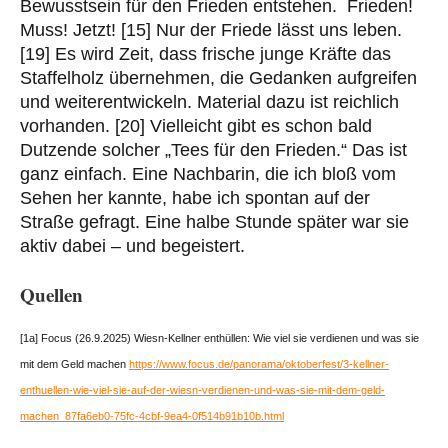
Bewusstsein für den Frieden entstehen. Frieden!
Muss! Jetzt! [15] Nur der Friede lässt uns leben.
[19] Es wird Zeit, dass frische junge Kräfte das
Staffelholz übernehmen, die Gedanken aufgreifen
und weiterentwickeln. Material dazu ist reichlich
vorhanden. [20] Vielleicht gibt es schon bald
Dutzende solcher „Tees für den Frieden.“ Das ist
ganz einfach. Eine Nachbarin, die ich bloß vom
Sehen her kannte, habe ich spontan auf der
Straße gefragt. Eine halbe Stunde später war sie
aktiv dabei – und begeistert.
Quellen
[1a] Focus (26.9.2025) Wiesn-Kellner enthüllen: Wie viel sie verdienen und was sie
mit dem Geld machen
https://www.focus.de/panorama/oktoberfest/3-kellner-
enthuellen-wie-viel-sie-auf-der-wiesn-verdienen-und-was-sie-mit-dem-geld-
machen_87fa6eb0-75fc-4cbf-9ea4-0f514b91b10b.html