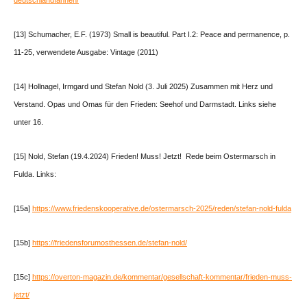
deutschlandfahnen/
[13] Schumacher, E.F. (1973) Small is beautiful. Part I.2: Peace and permanence, p.
11-25, verwendete Ausgabe: Vintage (2011)
[14] Hollnagel, Irmgard und Stefan Nold (3. Juli 2025) Zusammen mit Herz und
Verstand. Opas und Omas für den Frieden: Seehof und Darmstadt. Links siehe
unter 16.
[15] Nold, Stefan (19.4.2024) Frieden! Muss! Jetzt! Rede beim Ostermarsch in
Fulda. Links:
[15a]
https://www.friedenskooperative.de/ostermarsch-2025/reden/stefan-nold-fulda
[15b]
https://friedensforumosthessen.de/stefan-nold/
[15c]
https://overton-magazin.de/kommentar/gesellschaft-kommentar/frieden-muss-
jetzt/