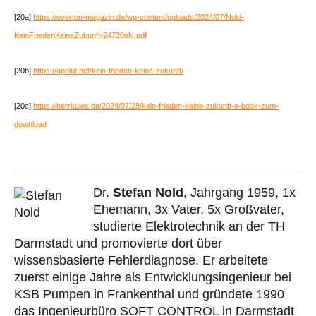
[20a]
https://overton-magazin.de/wp-content/uploads/2024/07/Nold-
KeinFriedenKeineZukunft-24720sN.pdf
[20b]
https://apolut.net/kein-frieden-keine-zukunft/
[20c]
https://herrkules.de/2024/07/28/kein-frieden-keine-zukunft-e-book-zum-
download
Dr.
Stefan Nold
, Jahrgang 1959, 1x
Ehemann, 3x Vater, 5x Großvater,
studierte Elektrotechnik an der TH
Darmstadt und promovierte dort über
wissensbasierte Fehlerdiagnose. Er arbeitete
zuerst einige Jahre als Entwicklungsingenieur bei
KSB Pumpen in Frankenthal und gründete 1990
das Ingenieurbüro SOFT CONTROL in Darmstadt