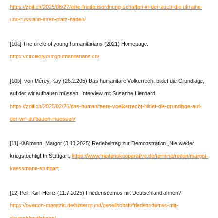
https://zgif.ch/2025/08/27/eine-friedensordnung-schaffen-in-der-auch-die-ukraine-
und-russland-ihren-platz-haben/
[10a] The circle of young humanitarians (2021) Homepage.
https://circleofyounghumanitarians.ch/
[10b] von Mérey, Kay (26.2.205) Das humanitäre Völkerrecht bildet die Grundlage,
auf der wir aufbauen müssen. Interview mit Susanne Lienhard.
https://zgif.ch/2025/02/26/das-humanitaere-voelkerrecht-bildet-die-grundlage-auf-
der-wir-aufbauen-muessen/
[11] Käßmann, Margot (3.10.2025) Redebeitrag zur Demonstration „Nie wieder
kriegstüchtig! In Stuttgart.
https://www.friedenskooperative.de/termine/reden/margot-
kaessmann-stuttgart
[12] Peil, Karl-Heinz (11.7.2025) Friedensdemos mit Deutschlandfahnen?
https://overton-magazin.de/hintergrund/gesellschaft/friedensdemos-mit-