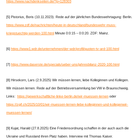
https://www.nachdenkseiten.de/?p=128303
[5] Pistorius, Boris (10.11.2023). Rede auf der jährlichen Bundeswehrtagung: Berlin.
https://www.zdf.de/nachrichten/heute-in-deutschland/bundeswehr-muss-
kriegstuechtig-werden-100.html
Minute 0:0:15 – 0:0:20. ZDF: Mainz.
[6]
https://www1.wdr.de/unternehmen/der-wdr/profil/quoten-tv-ard-100.html
[7]
https://www.daserste.de/specials/ueber-uns/jahresbilanz-2020-100.html
[8] Hirsekorn, Lars (2.9.2025) Wir müssen lernen, liebe Kolleginnen und Kollegen.
Wir müssen lernen. Rede auf der Betriebsversammlung bei VW in Braunschweig.
Links:
https://gewerkschaftliche-linke-berlin.de/wir-muessen-lernen
oder
https://zgif.ch/2025/10/01/wir-muessen-lernen-liebe-kolleginnen-und-kollegenwir-
muessen-lernen/
[9] Kujat, Harald (27.8.2025) Eine Friedensordnung schaffen in der auch auch die
Ukraine und Russland ihren Platz haben. Interview mit Thomas Kaiser.