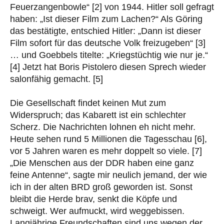
Feuerzangenbowle“ [2] von 1944. Hitler soll gefragt
haben: „Ist dieser Film zum Lachen?“ Als Göring
das bestätigte, entschied Hitler: „Dann ist dieser
Film sofort für das deutsche Volk freizugeben“ [3]
… und Goebbels titelte: „Kriegstüchtig wie nur je.“
[4] Jetzt hat Boris Pistolero diesen Sprech wieder
salonfähig gemacht. [5]
Die Gesellschaft findet keinen Mut zum
Widerspruch; das Kabarett ist ein schlechter
Scherz. Die Nachrichten lohnen eh nicht mehr.
Heute sehen rund 5 Millionen die Tagesschau [6],
vor 5 Jahren waren es mehr doppelt so viele. [7]
„Die Menschen aus der DDR haben eine ganz
feine Antenne“, sagte mir neulich jemand, der wie
ich in der alten BRD groß geworden ist. Sonst
bleibt die Herde brav, senkt die Köpfe und
schweigt. Wer aufmuckt, wird weggebissen.
Langjährige Freundschaften sind uns wegen der