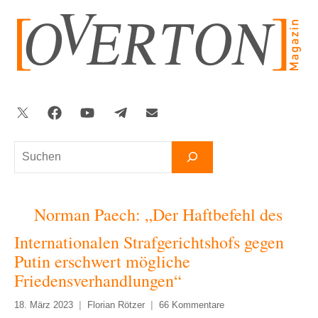
Zum
Inhalt
springen
Twitter
Facebook
YouTube
Telegram
Newsletter
Suchen
Norman Paech: „Der Haftbefehl des
Internationalen Strafgerichtshofs gegen
Putin erschwert mögliche
Friedensverhandlungen“
18. März 2023
Florian Rötzer
66 Kommentare