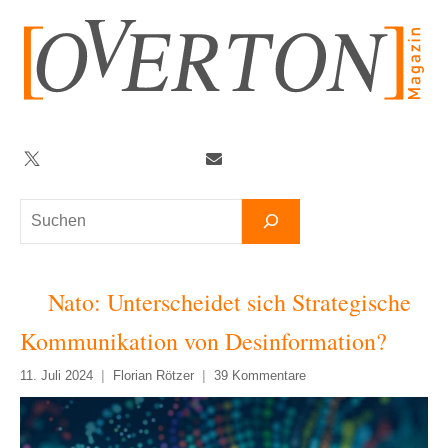
Zum
Inhalt
springen
Twitter
Facebook
YouTube
Telegram
Newsletter
Suchen
Nato: Unterscheidet sich Strategische
Kommunikation von Desinformation?
11. Juli 2024
Florian Rötzer
39 Kommentare