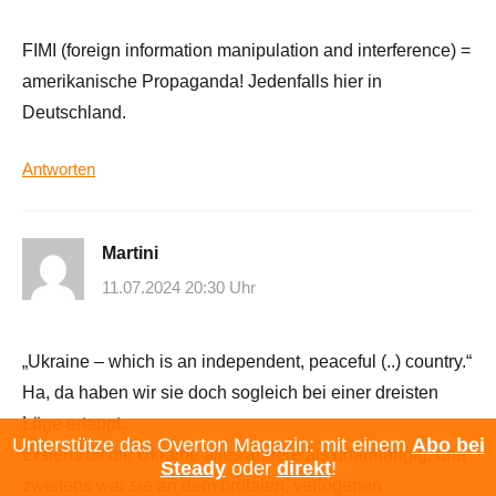
FIMI (foreign information manipulation and interference) =
amerikanische Propaganda! Jedenfalls hier in
Deutschland.
Antworten
Martini
11.07.2024 20:30 Uhr
„Ukraine – which is an independent, peaceful (..) country.“
Ha, da haben wir sie doch sogleich bei einer dreisten
Lüge ertappt:
Unterstütze das Overton Magazin: mit einem
Abo bei
Erstens ist die Ukraine alles andere als unabhängig, und
Steady
oder
direkt
!
zweitens war sie an dem brutalen, verlogenen