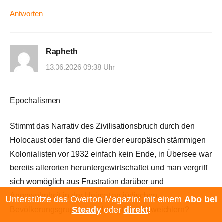
Antworten
Rapheth
13.06.2026 09:38 Uhr
Epochalismen
Stimmt das Narrativ des Zivilisationsbruch durch den
Holocaust oder fand die Gier der europäisch stämmigen
Kolonialisten vor 1932 einfach kein Ende, in Übersee war
bereits allerorten heruntergewirtschaftet und man vergriff
sich womöglich aus Frustration darüber und
Angewohnheit in der Heimat an jüdischen
Unterstütze das Overton Magazin: mit einem
Abo bei
Steady
oder
direkt
!
Bevölkerungsgruppen und sonstigen Abweichlern?