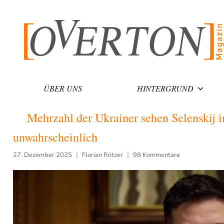
Zum
Inhalt
springen
ÜBER UNS
HINTERGRUND
Mehrzahl der Ukrainer sehen Selenskij 
unwahrscheinlich
27. Dezember 2025
Florian Rötzer
98 Kommentare