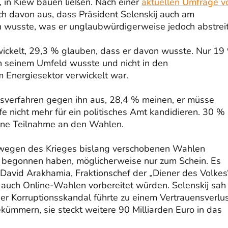
, in Kiew bauen ließen. Nach einer
aktuellen Umfrage v
sch davon aus, dass Präsident Selenskij auch am
n wusste, was er unglaubwürdigerweise jedoch abstreit
wickelt, 29,3 % glauben, dass er davon wusste. Nur 19
 in seinem Umfeld wusste und nicht in den
 Energiesektor verwickelt war.
nsverfahren gegen ihn aus, 28,4 % meinen, er müsse
e nicht mehr für ein politisches Amt kandidieren. 30 %
eine Teilnahme an den Wahlen.
 wegen des Krieges bislang verschobenen Wahlen
en begonnen haben, möglicherweise nur zum Schein. Es
 David Arakhamia, Fraktionschef der „Diener des Volkes“
 auch Online-Wahlen vorbereitet würden. Selenskij sah
er Korruptionsskandal führte zu einem Vertrauensverlus
ekümmern, sie steckt weitere 90 Milliarden Euro in das