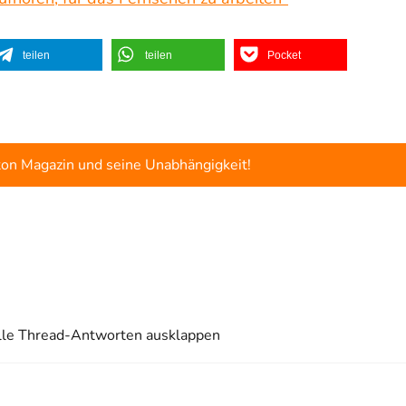
teilen
teilen
Pocket
ton Magazin und seine Unabhängigkeit!
lle Thread-Antworten ausklappen