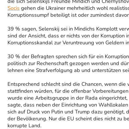
die sich Selenskijs Freunde Mindich und Chernyshov
Socis
gehen die Ukrainer mehrheitlich wohl realisti
Korruptionssumpf beteiligt ist oder zumindest davo
39 % sagen, Selenskij sei in Mindichs Komplott ver
sind der Ansicht, dass er nichts von der Korruption
Korruptionsskandal zur Veruntreuung von Geldern im
30 % der Befragten sprechen sich für ein Korruptio
politisch zur Rechenschaft gezogen werden und dürf
lehnen eine Strafverfolgung ab und unterstützen s
Entsprechend schlecht sind die Chancen, wenn die
stattfinden würden, für die offenbar Vorbereitung
wurde eine Arbeitsgruppe in der Rada eingerichtet,
sagte, dass neben der Einrichtung von Wahllokalen
sich auf Druck von Putin und Trump dazu genötigt, d
der Bevölkerung. Nur die EU scheint dies nicht zu b
korrupte Land.