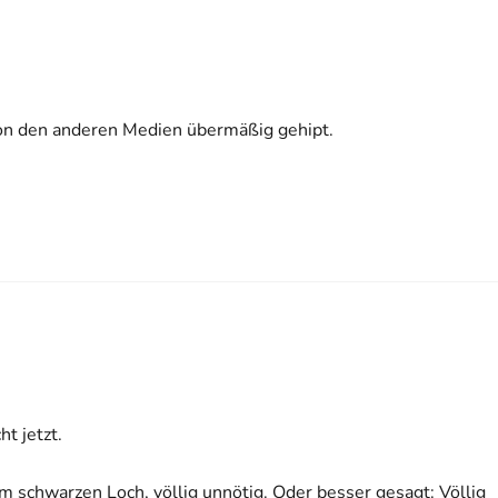
 von den anderen Medien übermäßig gehipt.
t jetzt.
em schwarzen Loch, völlig unnötig. Oder besser gesagt: Völlig