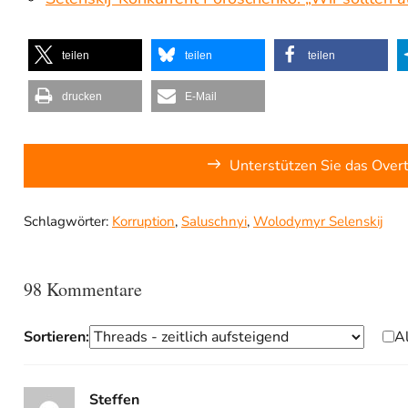
teilen
teilen
teilen
drucken
E-Mail
Unterstützen Sie das Over
Schlagwörter:
Korruption
,
Saluschnyi
,
Wolodymyr Selenskij
98 Kommentare
Sortieren:
A
Steffen