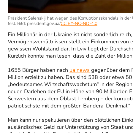
Präsident Selenskij hat wegen des Korruptionsskandals in der U
fest. Bild: president.gov.ua/
CC BY-NC-ND-4.0
Ein Millionär in der Ukraine ist nicht sonderlich rei
Vermögensverhältnissen stellt ein Einkommen von e
gewissen Wohlstand dar. In Lviv liegt der Durchsc
Kürzlich konnte man lesen, dass die Zahl der Million
1655 Bürger haben nach
ua.news
gegenüber dem Fi
Million erzielt zu haben. Das sind 538 oder etwa 50
„bedeutsames Wirtschaftswachstum“ in der Region
neuen Darlehen der EU in Höhe von 90 Milliarden Eu
Schwestern aus dem Oblast Lemberg – der korrupte
patriotischste mit dem größten Bandera-Denkmal.“
Man kann nur spekulieren über den plötzlichen Ein
ausländisches Geld zur Unterstützung von Staat und