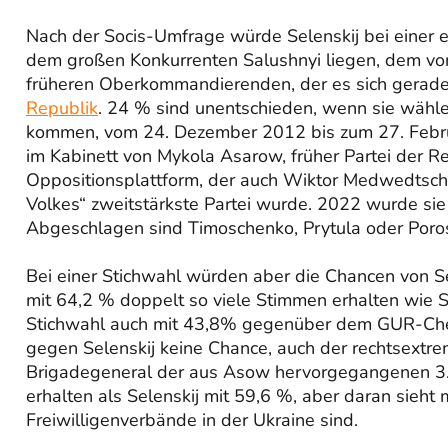
Nach der Socis-Umfrage würde Selenskij bei einer 
dem großen Konkurrenten Salushnyi liegen, dem vo
früheren Oberkommandierenden, der es sich gerade
Republik
. 24 % sind unentschieden, wenn sie wählen 
kommen, vom 24. Dezember 2012 bis zum 27. Februa
im Kabinett von Mykola Asarow, früher Partei der 
Oppositionsplattform, der auch Wiktor Medwedtsch
Volkes“ zweitstärkste Partei wurde. 2022 wurde sie v
Abgeschlagen sind Timoschenko, Prytula oder Poro
Bei einer Stichwahl würden aber die Chancen von Se
mit 64,2 % doppelt so viele Stimmen erhalten wie S
Stichwahl auch mit 43,8% gegenüber dem GUR-Chef
gegen Selenskij keine Chance, auch der rechtsextr
Brigadegeneral der aus Asow hervorgegangenen 3.
erhalten als Selenskij mit 59,6 %, aber daran sieht 
Freiwilligenverbände in der Ukraine sind.