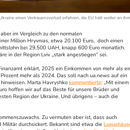
kraine einen Vertrauensverlust erfahren, die EU hält weiter an ih
ch, aber im Vergleich zu den normalen
iner Million Hryvnias, etwa 20.100 Euro, doch einen
hnittslohn bei 29,500 UAH, knapp 600 Euro monatlich.
äre in der Region Lviv „stark angestiegen“ sei.
nanzamt erklärt, 2025 ein Einkommen von mehr als ei
 Prozent mehr als 2024. Das soll nach ua.news auf ein
 hinweisen. Marta Havryshko
kommentierte
: „Mit einem
ro hoffen wir auf das Beste für unsere Brüder und
sten Region der Ukraine. Und übrigens – auch die
kommenszuwachs. Zu vermuten aber ist, dass auch
 Militär durchsickert. Bekannt sind etwa die
Luxushäus