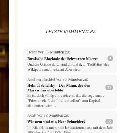
LETZTE KOMMENTARE
Heinz
vor 33 Minuten zu:
Russische Blockade des Schwarzen Meeres
4
Und die Gründe dafür sind dir und dem "Politbüro" der
Wikipedia auch vekannt Aber sie…
Adel verpflichtet
vor 35 Minuten zu:
Helmut Schelsky – Der Mann, der den
23
Marxismus überlebte
Es ist doch völlig einleuchtend, das die sogenannte
"Priesterschaft der Intellektuellen" vom Kapital
alimentiert wird…
AeaP
vor 38 Minuten zu:
Wie arm sind wir, Herr Schneider?
10
Im Rückblick muss man konstatieren, dass mit dem Jahr
1990 der Art. 20,1 GG: „Die…