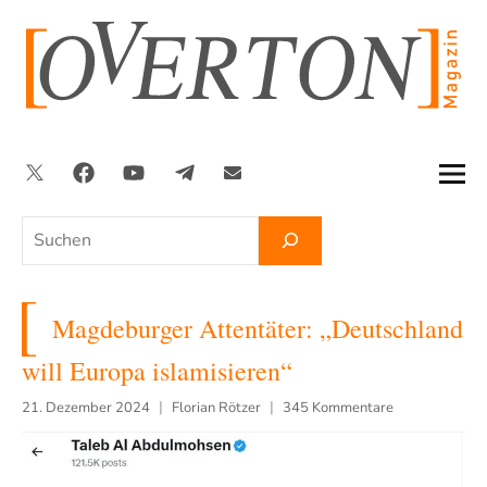
Zum
Inhalt
springen
Twitter
Facebook
YouTube
Telegram
Newsletter
Suchen
Magdeburger Attentäter: „Deutschland
will Europa islamisieren“
21. Dezember 2024
Florian Rötzer
345 Kommentare