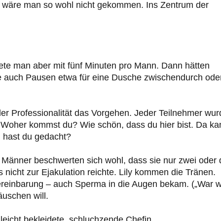
de wäre man so wohl nicht gekommen. Ins Zentrum der
nete man aber mit fünf Minuten pro Mann. Dann hätten
rte auch Pausen etwa für eine Dusche zwischendurch ode
aller Professionalität das Vorgehen. Jeder Teilnehmer wu
? Woher kommst du? Wie schön, dass du hier bist. Da ka
g hast du gedacht?
ge Männer beschwerten sich wohl, dass sie nur zwei oder 
nicht zur Ejakulation reichte. Lily kommen die Tränen.
Vereinbarung – auch Sperma in die Augen bekam. („War 
äuschen will.
 leicht bekleidete, schluchzende Chefin.