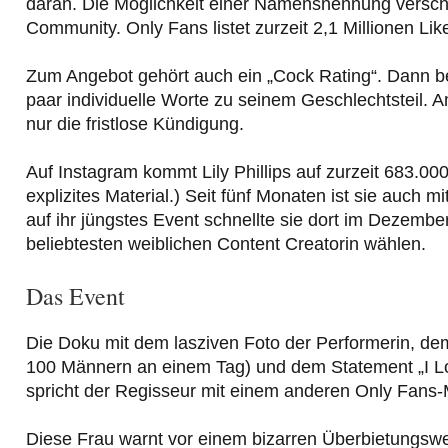
daran. Die Möglichkeit einer Namensnennung versch
Community. Only Fans listet zurzeit 2,1 Millionen Lik
Zum Angebot gehört auch ein „Cock Rating“. Dann be
paar individuelle Worte zu seinem Geschlechtsteil. A
nur die fristlose Kündigung.
Auf Instagram kommt Lily Phillips auf zurzeit 683.000
explizites Material.) Seit fünf Monaten ist sie auch 
auf ihr jüngstes Event schnellte sie dort im Dezember
beliebtesten weiblichen Content Creatorin wählen.
Das Event
Die Doku mit dem lasziven Foto der Performerin, dem 
100 Männern an einem Tag) und dem Statement „I Love
spricht der Regisseur mit einem anderen Only Fans-
Diese Frau warnt vor einem bizarren Überbietungswett