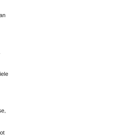
man
.
iele
se,
ot