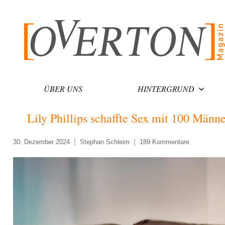
Zum
Inhalt
springen
ÜBER UNS
HINTERGRUND
Lily Phillips schaffte Sex mit 100 Männ
30. Dezember 2024
Stephan Schleim
189 Kommentare