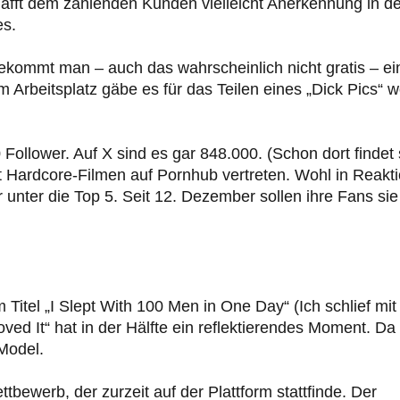
afft dem zahlenden Kunden vielleicht Anerkennung in de
es.
kommt man – auch das wahrscheinlich nicht gratis – ei
m Arbeitsplatz gäbe es für das Teilen eines „Dick Pics“ w
 Follower. Auf X sind es gar 848.000. (Schon dort findet 
mit Hardcore-Filmen auf Pornhub vertreten. Wohl in Reakt
 unter die Top 5. Seit 12. Dezember sollen ihre Fans sie
Titel „I Slept With 100 Men in One Day“ (Ich schlief mit
d It“ hat in der Hälfte ein reflektierendes Moment. Da
Model.
bewerb, der zurzeit auf der Plattform stattfinde. Der