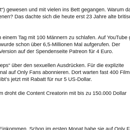
lut“) gewesen und mit vielen ins Bett gegangen. Warum d
enen? Das dachte sich die heute erst 23 Jahre alte briti
 einem Tag mit 100 Männern zu schlafen. Auf YouTube g
rde schon über 6,5-Millionen Mal aufgerufen. Der
Version auf der Spendenseite Patreon für 4 Euro.
eps“ über den sexuellen Ausdrücken. Für die explizite
nal auf Only Fans abonnieren. Dort warten fast 400 Fil
’s jetzt mit Rabatt für nur 5 US-Dollar.
m droht die Content Creatorin mit bis zu 150.000 Dollar
hr Einkommen. Schon im ersten Monat habe sie auf Only 