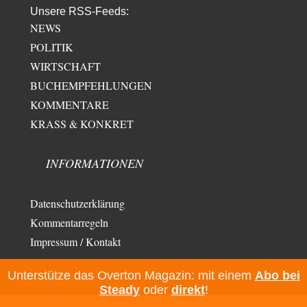
Unsere RSS-Feeds:
NEWS
POLITIK
WIRTSCHAFT
BUCHEMPFEHLUNGEN
KOMMENTARE
KRASS & KONKRET
INFORMATIONEN
Datenschutzerklärung
Kommentarregeln
Impressum / Kontakt
Unterstütze das Overton Magazin: mit einem
Abo bei
© 2024 OVERTON
Steady
oder
direkt
!