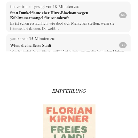
im-vertrauen-gesagt
vor 18 Minuten zu:
Statt Dunkelflaute eher Hitze-Blackout wegen
66
Kühlwassermangel für Atomkraft
Es ist schon erstaunlich, wie doof sich Menschen stellen, wenn sie
interessiert denken. Da weiß…
yamxs
vor 35 Minuten zu:
Wien, die heißeste Stadt
33
Was bedeutet "vom Eis befreit"? Natürlich werden die Gletscher kleiner
als heute gewesen sein. Leider…
Prime Evil
vor 46 Minuten zu:
Die Macht der KI-Besitzer
16
Ein online-service, respektive dessen App, bringt den Computer des
Autors zuverlässig zum Absturz? Wie nutzt…
EMPFEHLUNG
Trilex
vor 47 Minuten zu:
Ein Bild der Friedensbewegung
16
Sicher, das Innere bricht sich Bann. Gemeint ist damit stets eine
Interaktion. Wir waren zu…
PaulKehl
vor 5 Stunden zu:
Wacht Deutschland nun in dem Krieg auf, den es seit Jahren
74
maßgeblich unterstützt?