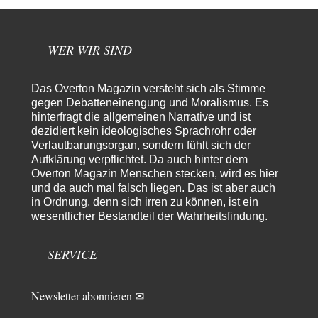
Torsten
vor 2 Tagen zu:
Urteil des Bundesverwaltungsgerichts zur ewigen
3
Geheimhaltung
WER WIR SIND
Der Deep-State braucht Feinde wie ein Fisch das Wasser. Und nichts
erschafft bessere Feinde als…
Das Overton Magazin versteht sich als Stimme
Ferdinand Wohlgewiehert
vor 2 Tagen zu:
gegen Debatteneinengung und Moralismus. Es
Wie arm sind wir, Herr Schneider?
21
hinterfragt die allgemeinen Narrative und ist
"Art. 20,1 GG: „Die Bundesrepublik Deutschland ist ein demokratischer
dezidiert kein ideologisches Sprachrohr oder
und sozialer Bundesstaat.“ Art. 14,2 GG:…
Verlautbarungsorgan, sondern fühlt sich der
Peter Müller
vor 2 Tagen zu:
Aufklärung verpflichtet. Da auch hinter dem
Der Krieg aus dem Baumarkt: Wie billige Drohnen die
Overton Magazin Menschen stecken, wird es hier
1
Militärmacht verändern
und da auch mal falsch liegen. Das ist aber auch
Warum werden wichtigere Fragen nicht gestellt? Auch die KI könnte mir
in Ordnung, denn sich irren zu können, ist ein
nur sagen, was die…
wesentlicher Bestandteil der Wahrheitsfindung.
Claire Grube
vor 2 Tagen zu:
»Der freie Wille ist ein Mythos«
8
SERVICE
Rrrrrrichtig: Kritik am Chef und Du wirst exkludiert. Ein typischer
Schulterklopferblog. Wer wie Herr Erdmann…
Newsletter abonnieren ✉