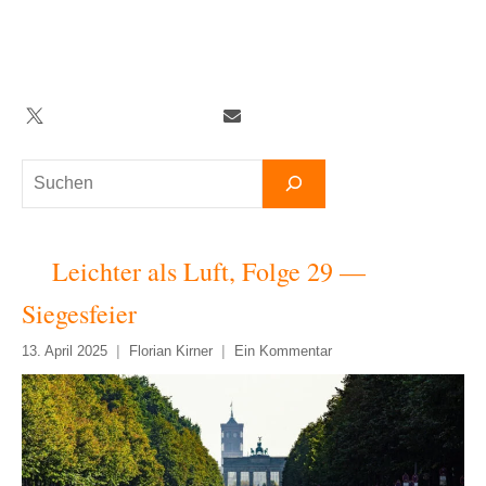
Zum
Inhalt
springen
Twitter
Facebook
YouTube
Telegram
Newsletter
Suchen
Leichter als Luft, Folge 29 —
Siegesfeier
13. April 2025
Florian Kirner
Ein Kommentar