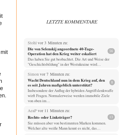
it
LETZTE KOMMENTARE
e
d
Stohl
vor 3 Minuten zu:
Die von Selenskij angeordnete 40-Tage-
 mit
56
Operation hat den Krieg weiter eskaliert
Das haben Sie gut beobachtet. Die Art und Weise der
"Geschichtsbildung" in der Westukraine wird…
e
Simon
vor 7 Minuten zu:
Wacht Deutschland nun in dem Krieg auf, den
n
8
es seit Jahren maßgeblich unterstützt?
ie
Insbesondere der Anflug der hybriden Angriffslenkwaffe
en.
wirft Fragen. Normalerweise werden immobile Ziele
von oben im…
AeaP
vor 11 Minuten zu:
Rechts- oder Linksträger?
13
Sie müssen aber von bestimmten Marken kommen.
r
Welcher alte weiße Mann kennt es nicht, das…