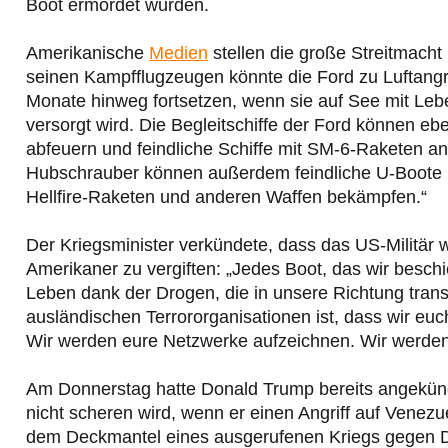
Boot ermordet wurden.
Amerikanische
Medien
stellen die große Streitmacht 
seinen Kampfflugzeugen könnte die Ford zu Luftangri
Monate hinweg fortsetzen, wenn sie auf See mit Leben
versorgt wird. Die Begleitschiffe der Ford können 
abfeuern und feindliche Schiffe mit SM-6-Raketen ang
Hubschrauber können außerdem feindliche U-Boote mi
Hellfire-Raketen und anderen Waffen bekämpfen.“
Der Kriegsminister verkündete, dass das US-Militär we
Amerikaner zu vergiften: „Jedes Boot, das wir besch
Leben dank der Drogen, die in unsere Richtung trans
ausländischen Terrororganisationen ist, dass wir eu
Wir werden eure Netzwerke aufzeichnen. Wir werden
Am Donnerstag hatte Donald Trump bereits angekün
nicht scheren wird, wenn er einen Angriff auf Venezu
dem Deckmantel eines ausgerufenen Kriegs gegen Dr