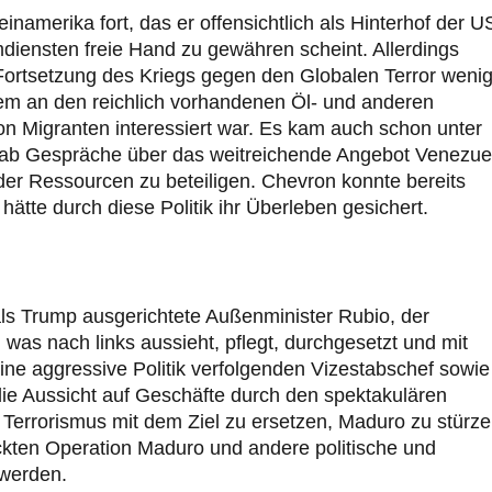
inamerika fort, das er offensichtlich als Hinterhof der 
diensten freie Hand zu gewähren scheint. Allerdings
 Fortsetzung des Kriegs gegen den Globalen Terror weni
em an den reichlich vorhandenen Öl- und anderen
n Migranten interessiert war. Es kam auch schon unter
gab Gespräche über das weitreichende Angebot Venezue
er Ressourcen zu beteiligen. Chevron konnte bereits
ätte durch diese Politik ihr Überleben gesichert.
 als Trump ausgerichtete Außenminister Rubio, der
was nach links aussieht, pflegt, durchgesetzt und mit
ne aggressive Politik verfolgenden Vizestabschef sowie
die Aussicht auf Geschäfte durch den spektakulären
 Terrorismus mit dem Ziel zu ersetzen, Maduro zu stürze
ckten Operation Maduro und andere politische und
 werden.