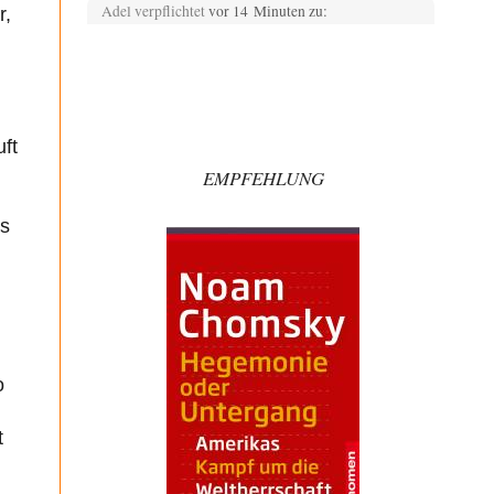
Adel verpflichtet
vor 14 Minuten zu:
r,
»Der freie Wille ist ein Mythos«
69
Ich bezweifle doch sehr stark, dass das Erdmännchen
überhaupt wirklich linke Ideale beherzigt, das schon…
Rubis
vor 41 Minuten zu:
Russische Blockade des Schwarzen Meeres
29
ft
haben die USA auch Verständnis dafür, wenn sich
EMPFEHLUNG
Mexiko seine Gebiete auch wieder zurückholt, die…
Wolfgang Wirth
vor 56 Minuten zu:
as
Helmut Schelsky – Der Mann, der den
31
Marxismus überlebte
@ 1211 Danke für Ihre Hinweise! Vielleicht könnte man
auch noch Piketty erwähnen?!? Bezogen auf…
emil
vor 2 Stunden zu:
From Field to Glass – Bio hochprozentig
7
Zum Nordsee-Whisky geht auch prima ein
o
Matjesbrötchen, ich hab's für euch getestet. Beim
Etikett ist…
t
DIRTY OPERATING SYSTEM
vor 3 Stunden zu:
Wie arm sind wir, Herr Schneider?
19
@AeaP Vor der "Wende" 1989/90 gab es im