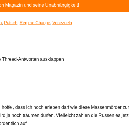
ton Magazin und seine Unabhängigkeit!
o
,
Putsch
,
Regime Change
,
Venezuela
e Thread-Antworten ausklappen
hoffe , dass ich noch erleben darf wie diese Massenmörder zur
 ja noch träumen dürfen. Vielleicht zahlen die Russen es jetz
rdentlich auf.