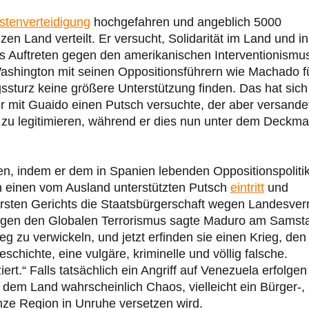
stenverteidigung
hochgefahren und angeblich 5000
n Land verteilt. Er versucht, Solidarität im Land und in
s Auftreten gegen den amerikanischen Interventionismu
Washington mit seinen Oppositionsführern wie Machado f
sturz keine größere Unterstützung finden. Das hat sich
er mit Guaido einen Putsch versuchte, der aber versande
 zu legitimieren, während er dies nun unter dem Deckma
n, indem er dem in Spanien lebenden Oppositionspoliti
h einen vom Ausland unterstützten Putsch
eintritt
und
rsten Gerichts die Staatsbürgerschaft wegen Landesver
 gegen den Globalen Terrorismus sagte Maduro am Samst
eg zu verwickeln, und jetzt erfinden sie einen Krieg, den
chichte, eine vulgäre, kriminelle und völlig falsche.
rt.“ Falls tatsächlich ein Angriff auf Venezuela erfolgen
 dem Land wahrscheinlich Chaos, vielleicht ein Bürger-,
anze Region in Unruhe versetzen wird.