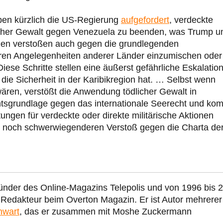
ben kürzlich die US-Regierung
aufgefordert
, verdeckte
cher Gewalt gegen Venezuela zu beenden, was Trump u
men verstoßen auch gegen die grundlegenden
nneren Angelegenheiten anderer Länder einzumischen oder
se Schritte stellen eine äußerst gefährliche Eskalatio
die Sicherheit in der Karibikregion hat. … Selbst wenn
wären, verstößt die Anwendung tödlicher Gewalt in
sgrundlage gegen das internationale Seerecht und ko
tungen für verdeckte oder direkte militärische Aktionen
n noch schwerwiegenderen Verstoß gegen die Charta de
ünder des Online-Magazins Telepolis und von 1996 bis 
r Redakteur beim Overton Magazin. Er ist Autor mehrerer
nwart
, das er zusammen mit Moshe Zuckermann