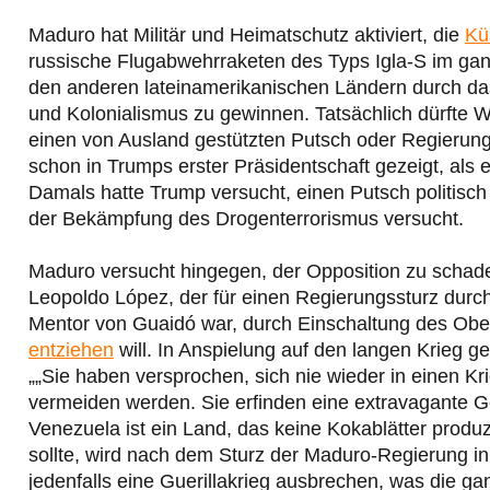
Maduro hat Militär und Heimatschutz aktiviert, die
Kü
russische Flugabwehrraketen des Typs Igla-S im ganze
den anderen lateinamerikanischen Ländern durch da
und Kolonialismus zu gewinnen. Tatsächlich dürfte 
einen von Ausland gestützten Putsch oder Regierungs
schon in Trumps erster Präsidentschaft gezeigt, als 
Damals hatte Trump versucht, einen Putsch politisch
der Bekämpfung des Drogenterrorismus versucht.
Maduro versucht hingegen, der Opposition zu schade
Leopoldo López, der für einen Regierungssturz durc
Mentor von Guaidó war, durch Einschaltung des Obe
entziehen
will. In Anspielung auf den langen Krieg
„„Sie haben versprochen, sich nie wieder in einen Kri
vermeiden werden. Sie erfinden eine extravagante Ges
Venezuela ist ein Land, das keine Kokablätter produzie
sollte, wird nach dem Sturz der Maduro-Regierung in
jedenfalls eine Guerillakrieg ausbrechen, was die g