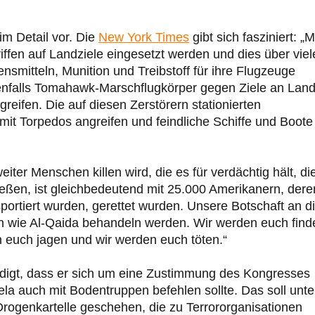
im Detail vor. Die
New York Times
gibt sich fasziniert: „M
ffen auf Landziele eingesetzt werden und dies über viel
smitteln, Munition und Treibstoff für ihre Flugzeuge
ebenfalls Tomahawk-Marschflugkörper gegen Ziele an Lan
reifen. Die auf diesen Zerstörern stationierten
t Torpedos angreifen und feindliche Schiffe und Boote
iter Menschen killen wird, die es für verdächtig hält, di
ießen, ist gleichbedeutend mit 25.000 Amerikanern, dere
portiert wurden, gerettet wurden. Unsere Botschaft an d
ch wie Al-Qaida behandeln werden. Wir werden euch find
 euch jagen und wir werden euch töten.“
digt, dass er sich um eine Zustimmung des Kongresses
ela auch mit Bodentruppen befehlen sollte. Das soll unte
ogenkartelle geschehen, die zu Terrororganisationen