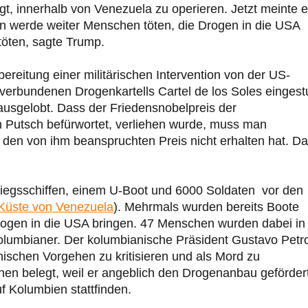
gt, innerhalb von Venezuela zu operieren. Jetzt meinte e
n werde weiter Menschen töten, die Drogen in die USA
töten, sagte Trump.
reitung einer militärischen Intervention von der US-
verbundenen Drogenkartells Cartel de los Soles eingestu
 ausgelobt. Dass der Friedensnobelpreis der
 Putsch befürwortet, verliehen wurde, muss man
 den von ihm beanspruchten Preis nicht erhalten hat. D
riegsschiffen, einem U-Boot und 6000 Soldaten vor den
Küste von Venezuela
). Mehrmals wurden bereits Boote
rogen in die USA bringen. 47 Menschen wurden dabei in
olumbianer. Der kolumbianische Präsident Gustavo Petr
nischen Vorgehen zu kritisieren und als Mord zu
en belegt, weil er angeblich den Drogenanbau geförder
f Kolumbien stattfinden.