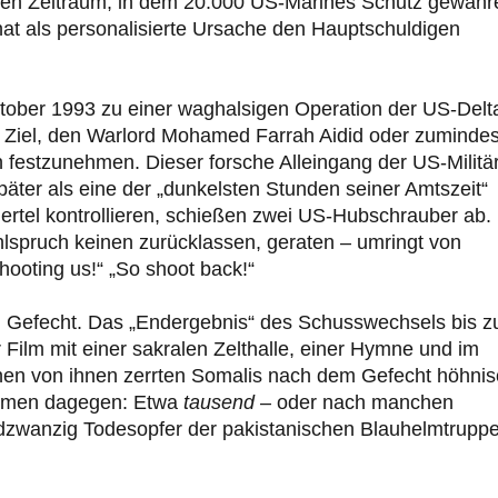
kurzen Zeitraum, in dem 20.000 US-Marines Schutz gewähr
hat als personalisierte Ursache den Hauptschuldigen
ober 1993 zu einer waghalsigen Operation der US-Delt
Ziel, den Warlord Mohamed Farrah Aidid oder zumindes
n festzunehmen. Dieser forsche Alleingang der US-Militä
später als eine der „dunkelsten Stunden seiner Amtszeit“
iertel kontrollieren, schießen zwei US-Hubschrauber ab.
hlspruch keinen zurücklassen, geraten – umringt von
hooting us!“ „So shoot back!“
en Gefecht. Das „Endergebnis“ des Schusswechsels bis 
Film mit einer sakralen Zelthalle, einer Hymne und im
nen von ihnen zerrten Somalis nach dem Gefecht höhni
Namen dagegen: Etwa
tausend
– oder nach manchen
dzwanzig Todesopfer der pakistanischen Blauhelmtrupp