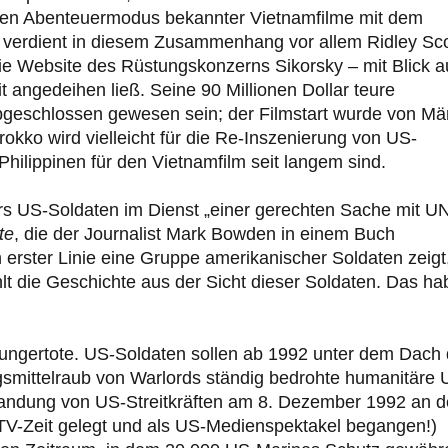
 den Abenteuermodus bekannter Vietnamfilme mit dem
verdient in diesem Zusammenhang vor allem Ridley Sco
ie Website des Rüstungskonzerns Sikorsky – mit Blick a
 angedeihen ließ. Seine 90 Millionen Dollar teure
abgeschlossen gewesen sein; der Filmstart wurde von Mä
kko wird vielleicht für die Re-Inszenierung von US-
hilippinen für den Vietnamfilm seit langem sind.
rs US-Soldaten im Dienst „einer gerechten Sache mit U
te
, die der Journalist Mark Bowden in einem Buch
n erster Linie eine Gruppe amerikanischer Soldaten zeigt
t die Geschichte aus der Sicht dieser Soldaten. Das ha
ungertote. US-Soldaten sollen ab 1992 unter dem Dach 
gsmittelraub von Warlords ständig bedrohte humanitäre 
Landung von US-Streitkräften am 8. Dezember 1992 an d
TV-Zeit gelegt und als US-Medienspektakel begangen!)