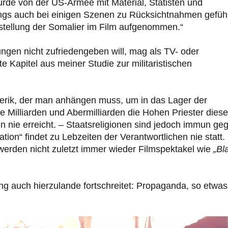
rde von der US-Armee mit Material, Statisten und
rdings auch bei einigen Szenen zu Rücksichtnahmen gefüh
arstellung der Somalier im Film aufgenommen.“
gen nicht zufriedengeben will, mag als TV- oder
Kapitel aus meiner Studie zur militaristischen
 Esoterik, der man anhängen muss, um in das Lager der
le Milliarden und Abermilliarden die Hohen Priester diese
en nie erreicht. – Staatsreligionen sind jedoch immun ge
ion“ findet zu Lebzeiten der Verantwortlichen nie statt.
werden nicht zuletzt immer wieder Filmspektakel wie
„Bl
ierung auch hierzulande fortschreitet: Propaganda, so etwas