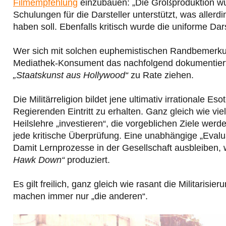
Filmempfehlung
einzubauen: „Die Großproduktion wu
Schulungen für die Darsteller unterstützt, was alle
haben soll. Ebenfalls kritisch wurde die uniforme D
Wer sich mit solchen euphemistischen Randbemerkun
Mediathek-Konsument das nachfolgend dokumentierte 
„Staatskunst aus Hollywood“
zu Rate ziehen.
Die Militärreligion bildet jene ultimativ irrationale
Regierenden Eintritt zu erhalten. Ganz gleich wie vie
Heilslehre „investieren“, die vorgeblichen Ziele werd
jede kritische Überprüfung. Eine unabhängige „Evaluat
Damit Lernprozesse in der Gesellschaft ausbleiben, 
Hawk Down“
produziert.
Es gilt freilich, ganz gleich wie rasant die Militaris
machen immer nur „die anderen“.