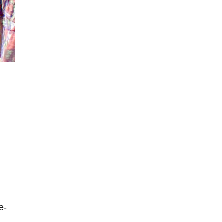
Operation hat den Krieg weiter eskaliert
Natürlich ist Russland scheinbar zögerlich,
inkonsequent, reagiert immer nur . Aber es ist vielleicht,
wie…
Patient 0
vor 1 Tag zu:
Helmut Schelsky – Der Mann, der den
17
Marxismus überlebte
> Eine schwammige Kritik, die nicht an der Theorie
nachweist, dass die fehlerhaft oder unvollständig…
Conrad
vor 1 Tag zu:
Entkernen, Umfunktionieren und (feindlich)
1
Übernehmen
Die NATO-Manöver gibt es noch. Mehr, als, zuvor,
größere, nur eben jetzt ein paar tausend…
Torsten
vor 2 Tagen zu:
Urteil des Bundesverwaltungsgerichts zur
2
ewigen Geheimhaltung
Der Deep-State braucht Feinde wie ein Fisch das
Wasser. Und nichts erschafft bessere Feinde als…
Ferdinand Wohlgewiehert
vor 2 Tagen zu:
e-
Wie arm sind wir, Herr Schneider?
18
"Art. 20,1 GG: „Die Bundesrepublik Deutschland ist ein