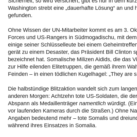
Sicherheit, so wird versichert, gibt es nur in dem 
Washington strebt eine „dauerhafte Lösung“ an und 
gefunden.
Ohne Wissen der UN-Mitarbeiter kommt es am 3. Okt
Forces und US-Rangers in Südmogadischu, mit dem 
einige seiner Schlüsselleute bei einem Geheimtreffe
gerät zu einem Desaster, das Präsident Bill Clinton 
bezeichnet hat. Somalische Milizen Aidids, die das V
zur Hilfe eilenden Elitetruppen, die gemäß ihrem Wa
Feinden – in einen tödlichen Kugelhagel: „They are s
Die halbstündige Blitzaktion wandelt sich zum lang
anderen Morgen: Achtzehn tote US-Soldaten, die der 
Abspann als Medaillenträger
namentlich
würdigt. (Ei
vor laufenden Kameras durch die Straßen.) Ohne 
Angaben bedeutend mehr – tote Somalis und dreiun
während ihres Einsatzes in Somalia.