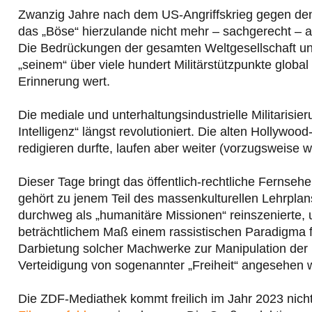
Zwanzig Jahre nach dem US-Angriffskrieg gegen den 
das „Böse“ hierzulande nicht mehr – sachgerecht – a
Die Bedrückungen der gesamten Weltgesellschaft un
„seinem“ über viele hundert Militärstützpunkte glob
Erinnerung wert.
Die mediale und unterhaltungsindustrielle Militarisie
Intelligenz“ längst revolutioniert. Die alten Hollyw
redigieren durfte, laufen aber weiter (vorzugsweise 
Dieser Tage bringt das öffentlich-rechtliche Fernseh
gehört zu jenem Teil des massenkulturellen Lehrplan
durchweg als „humanitäre Missionen“ reinszenierte,
beträchtlichem Maß einem rassistischen Paradigma fol
Darbietung solcher Machwerke zur Manipulation de
Verteidigung von sogenannter „Freiheit“ angesehen w
Die ZDF-Mediathek kommt freilich im Jahr 2023 nicht