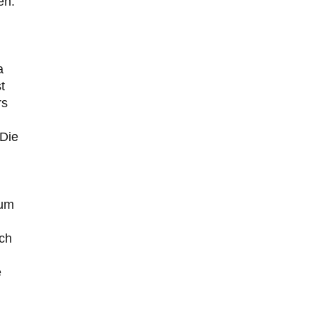
en.
a
t
rs
 Die
zum
sch
e