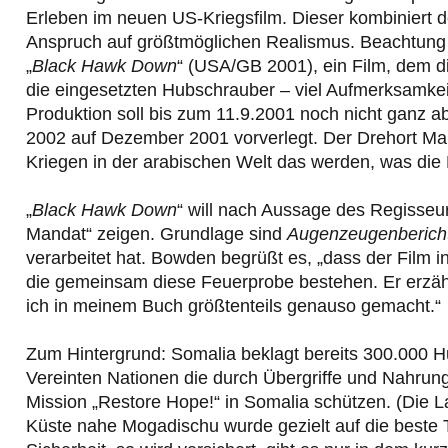
Erleben im neuen US-Kriegsfilm. Dieser kombiniert
Anspruch auf größtmöglichen Realismus. Beachtung 
„
Black Hawk Down
“ (USA/GB 2001), ein Film, dem d
die eingesetzten Hubschrauber – viel Aufmerksamkeit
Produktion soll bis zum 11.9.2001 noch nicht ganz 
2002 auf Dezember 2001 vorverlegt. Der Drehort Maro
Kriegen in der arabischen Welt das werden, was die P
„
Black Hawk Down
“ will nach Aussage des Regisseu
Mandat“ zeigen. Grundlage sind
Augenzeugenberich
verarbeitet hat. Bowden begrüßt es, „dass der Film i
die gemeinsam diese Feuerprobe bestehen. Er erzähl
ich in meinem Buch größtenteils genauso gemacht.“
Zum Hintergrund: Somalia beklagt bereits 300.000 H
Vereinten Nationen die durch Übergriffe und Nahrun
Mission „Restore Hope!“ in Somalia schützen. (Die 
Küste nahe Mogadischu wurde gezielt auf die beste 