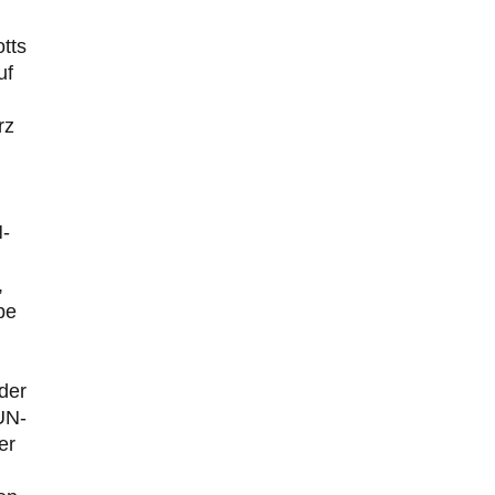
demokratischer und sozialer Bundesstaat.“ Art. 14,2
GG:…
tts
uf
rz
N-
,
be
der
UN-
er