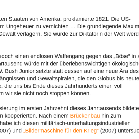
ten Staaten von Amerika, proklamierte 1821: Die US-
, um Ungeheuer zu vernichten … Die grundlegende Maxi
 Gewalt verlagern. Sie würde zur Diktatorin der Welt wer
jedoch einen endlosen Waffengang gegen das „Böse“ in a
ahrtausend würde mit der überlebenswichtigen ökologisc
. Bush Junior setzte statt dessen auf eine neue Ära des
fängnissen und Gewaltspiralen, die den Globus bis heut
 die uns bis Ende dieses Jahrhunderts einen voll
rn wir sie nicht noch stoppen können.
isierung im ersten Jahrzehnt dieses Jahrtausends bildet
on kooperierten. Nach einem
Brückenbau
hin zum
 habe ich diesen militärisch-unterhaltungsindustriellen
007) und
„Bildermaschine für den Krieg“
(2007) untersuc