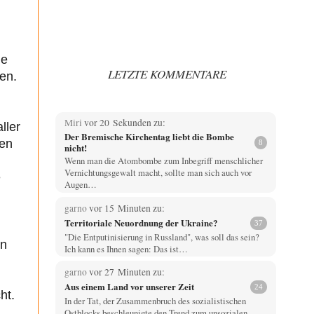
me
LETZTE KOMMENTARE
den.
Miri
vor 20 Sekunden zu:
ller
Der Bremische Kirchentag liebt die Bombe
hen
8
nicht!
Wenn man die Atombombe zum Inbegriff menschlicher
Vernichtungsgewalt macht, sollte man sich auch vor
e
Augen…
garno
vor 15 Minuten zu:
Territoriale Neuordnung der Ukraine?
37
"Die Entputinisierung in Russland", was soll das sein?
en
Ich kann es Ihnen sagen: Das ist…
garno
vor 27 Minuten zu:
Aus einem Land vor unserer Zeit
24
ht.
In der Tat, der Zusammenbruch des sozialistischen
Ostblocks beschleunigte den Trend zum unsozialen