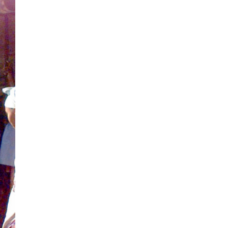
Rechts- oder Linksträger?
41
Danke für den Link. Ich vertraue ja der Wissenschaft,
wissen Sie? Und da ist es…
Theo Noestonto
vor 20 Stunden zu:
Die Westbank in New York
6
"Das hielt Amerika nicht davon ab, Afghanistan zu
besetzen, die Gesellschaft umzubauen, den
Drogenanbau zu…
AeaP
vor 21 Stunden zu:
Absurde Debatte um Ceuta-„Invasion“ durch
5
Marokko vertieft EU-Spaltung
Jetzt versuchen "interessierte Kreise" Georg Restle
fertigzumachen, der in der Ceuta-Angelegenheit von
einem "US-israelisch-marokkanischen Bündnis"…
Theo Noestonto
vor 23 Stunden zu:
Russische Blockade des Schwarzen Meeres
36
"Ohne tragfähige Argumentation wirds wohl eher nix
mit dem „mainstraem näherbringen“…" Natürlich
nicht! Da haben…
Grottenolm
vor 24 Stunden zu:
Die von Selenskij angeordnete 40-Tage-
67