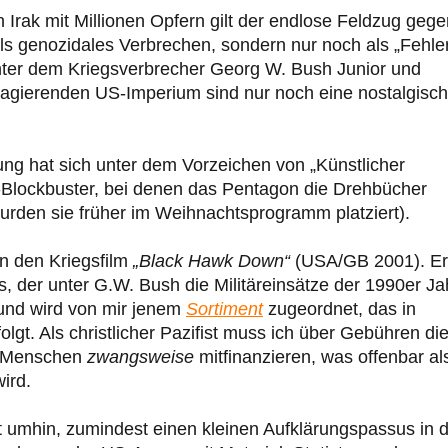
Irak mit Millionen Opfern gilt der endlose Feldzug gege
ls genozidales Verbrechen, sondern nur noch als „Fehler
ter dem Kriegsverbrecher Georg W. Bush Junior und
al agierenden US-Imperium sind nur noch eine nostalgisc
rung hat sich unter dem Vorzeichen von „Künstlicher
ood-Blockbuster, bei denen das Pentagon die Drehbücher
wurden sie früher im Weihnachtsprogramm platziert).
en den Kriegsfilm
„Black Hawk Down“
(USA/GB 2001). Er
s, der unter G.W. Bush die Militäreinsätze der 1990er Ja
 und wird von mir jenem
Sortiment
zugeordnet, das in
gt. Als christlicher Pazifist muss ich über Gebühren di
r Menschen
zwangsweise
mitfinanzieren, was offenbar al
ird.
 umhin, zumindest einen kleinen Aufklärungspassus in d