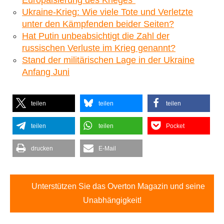
Ukraine-Krieg: Wie viele Tote und Verletzte
unter den Kämpfenden beider Seiten?
Hat Putin unbeabsichtigt die Zahl der
russischen Verluste im Krieg genannt?
Stand der militärischen Lage in der Ukraine
Anfang Juni
teilen
teilen
teilen
teilen
teilen
Pocket
drucken
E-Mail
Unterstützen Sie das Overton Magazin und seine
Unabhängigkeit!