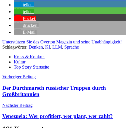
teilen
teilen
Pocket
drucken
E-Mail
Unterstützen Sie das Overton Magazin und seine Unabhängigkeit!
Schlagwörter:
Denken
,
KI
,
LLM
,
Sprache
Krass & Konkret
Kultur
Top Story Startseite
Beitragsnavigation
Vorheriger Beitrag
Der Durchmarsch russischer Truppen durch
Großbritannien
Nächster Beitrag
Venezuela: Wer profitiert, wer plant, wer zahlt?