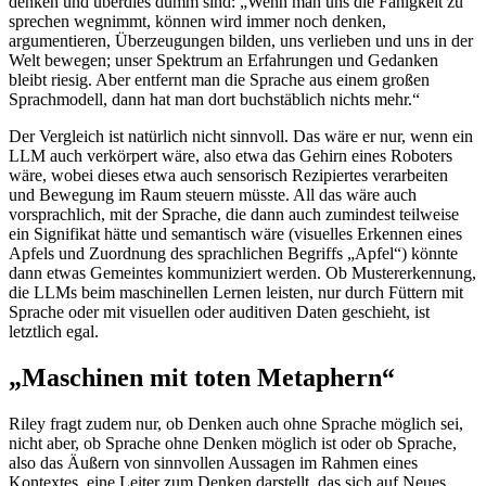
denken und überdies dumm sind: „Wenn man uns die Fähigkeit zu
sprechen wegnimmt, können wird immer noch denken,
argumentieren, Überzeugungen bilden, uns verlieben und uns in der
Welt bewegen; unser Spektrum an Erfahrungen und Gedanken
bleibt riesig. Aber entfernt man die Sprache aus einem großen
Sprachmodell, dann hat man dort buchstäblich nichts mehr.“
Der Vergleich ist natürlich nicht sinnvoll. Das wäre er nur, wenn ein
LLM auch verkörpert wäre, also etwa das Gehirn eines Roboters
wäre, wobei dieses etwa auch sensorisch Rezipiertes verarbeiten
und Bewegung im Raum steuern müsste. All das wäre auch
vorsprachlich, mit der Sprache, die dann auch zumindest teilweise
ein Signifikat hätte und semantisch wäre (visuelles Erkennen eines
Apfels und Zuordnung des sprachlichen Begriffs „Apfel“) könnte
dann etwas Gemeintes kommuniziert werden. Ob Mustererkennung,
die LLMs beim maschinellen Lernen leisten, nur durch Füttern mit
Sprache oder mit visuellen oder auditiven Daten geschieht, ist
letztlich egal.
„Maschinen mit toten Metaphern“
Riley fragt zudem nur, ob Denken auch ohne Sprache möglich sei,
nicht aber, ob Sprache ohne Denken möglich ist oder ob Sprache,
also das Äußern von sinnvollen Aussagen im Rahmen eines
Kontextes, eine Leiter zum Denken darstellt, das sich auf Neues