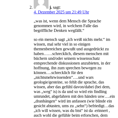
j.
sagt:
4. Dezember 2025 um 21:49 Uhr
„was ist, wenn dem Mensch die Sprache
genommen wird, in welchem Falle das
begriffliche Denken wegfällt.“
so ein mensch sagt „ich weiß nichts mehr.“ im
wissen, mal sehr viel in so einigen
themenbereichen gewußt und ausgedrückt zu
haben……schrecklich, diesem menschen mit
büchern und/oder seinem wissensschatz
entsprechende diskussionen anzubieten, in der
hoffnung, ihn zum sprechen bewegen zu
können….schrecklich für den
„nichtsmehrwissenden“….und wars
geologie/gesteine, so fehlt die sprache, das
wissen, aber das gefühl davon/dabei (bei dem,
was „weg“ is) is da und so wird ein findling
umrundet, abgefahren mit den händen usw….ein
„dranhängen“ wird im anfassen (wie blinde ein
gesicht abtasten, ums zu „sehn“) befriedigt…das
„ich will wissen, was du bist“ ist da -erinnert ,
auch wohl die gefühle beim erforschen, dem