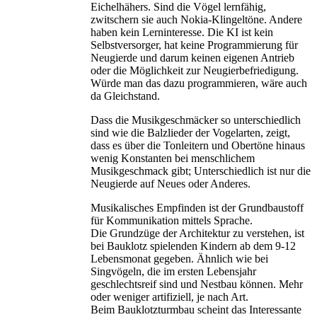
Eichelhähers. Sind die Vögel lernfähig,
zwitschern sie auch Nokia-Klingeltöne. Andere
haben kein Lerninteresse. Die KI ist kein
Selbstversorger, hat keine Programmierung für
Neugierde und darum keinen eigenen Antrieb
oder die Möglichkeit zur Neugierbefriedigung.
Würde man das dazu programmieren, wäre auch
da Gleichstand.
Dass die Musikgeschmäcker so unterschiedlich
sind wie die Balzlieder der Vogelarten, zeigt,
dass es über die Tonleitern und Obertöne hinaus
wenig Konstanten bei menschlichem
Musikgeschmack gibt; Unterschiedlich ist nur die
Neugierde auf Neues oder Anderes.
Musikalisches Empfinden ist der Grundbaustoff
für Kommunikation mittels Sprache.
Die Grundzüge der Architektur zu verstehen, ist
bei Bauklotz spielenden Kindern ab dem 9-12
Lebensmonat gegeben. Ähnlich wie bei
Singvögeln, die im ersten Lebensjahr
geschlechtsreif sind und Nestbau können. Mehr
oder weniger artifiziell, je nach Art.
Beim Bauklotzturmbau scheint das Interessante