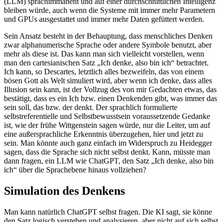
(LLM) sprachimmanent und auf einer durchschnittlichen Intelligenz
bleiben würde, auch wenn die Systeme mit immer mehr Parametern
und GPUs ausgestattet und immer mehr Daten gefüttert werden.
Sein Ansatz besteht in der Behauptung, dass menschliches Denken
zwar alphanumerische Sprache oder andere Symbole benutzt, aber
mehr als diese ist. Das kann man sich vielleicht vorstellen, wenn
man den cartesianischen Satz „Ich denke, also bin ich“ betrachtet.
Ich kann, so Descartes, letztlich alles bezweifeln, das von einem
bösen Gott als Welt simuliert wird, aber wenn ich denke, dass alles
Illusion sein kann, ist der Vollzug des von mir Gedachten etwas, das
bestätigt, dass es ein Ich bzw. einen Denkenden gibt, was immer das
sein soll, das bzw. der denkt. Der sprachlich formulierte
selbstreferentielle und Selbstbewusstsein voraussetzende Gedanke
ist, wie der frühe Wittgenstein sagen würde, nur die Leiter, um auf
eine außersprachliche Erkenntnis überzugehen, hier und jetzt zu
sein. Man könnte auch ganz einfach im Widerspruch zu Heidegger
sagen, dass die Sprache sich nicht selbst denkt. Kann, müsste man
dann fragen, ein LLM wie ChatGPT, den Satz „Ich denke, also bin
ich“ über die Sprachebene hinaus vollziehen?
Simulation des Denkens
Man kann natürlich ChatGPT selbst fragen. Die KI sagt, sie könne
den Satz logisch verstehen und analysieren, aber nicht auf sich selbst