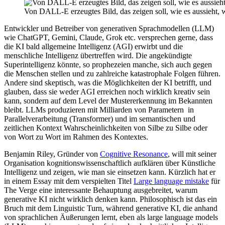
Von DALL-E erzeugtes Bild, das zeigen soll, wie es aussieht,
Entwickler und Betreiber von generativen Sprachmodellen (LLM)
wie ChatGPT, Gemini, Claude, Grok etc. versprechen gerne, dass
die KI bald allgemeine Intelligenz (AGI) erwirbt und die
menschliche Intelligenz übertreffen wird. Die angekündigte
Superintelligenz könnte, so prophezeien manche, sich auch gegen
die Menschen stellen und zu zahlreiche katastrophale Folgen führen.
Andere sind skeptisch, was die Möglichkeiten der KI betrifft, und
glauben, dass sie weder AGI erreichen noch wirklich kreativ sein
kann, sondern auf dem Level der Mustererkennung im Bekannten
bleibt. LLMs produzieren mit Milliarden von Parametern in
Parallelverarbeitung (Transformer) und im semantischen und
zeitlichen Kontext Wahrscheinlichkeiten von Silbe zu Silbe oder
von Wort zu Wort im Rahmen des Kontextes.
Benjamin Riley, Gründer von
Cognitive Resonance
, will mit seiner
Organisation kognitionswissenschaftlich aufklären über Künstliche
Intelligenz und zeigen, wie man sie einsetzen kann. Kürzlich hat er
in einem Essay mit dem verspielten Titel
Large language mistake
für
The Verge eine interessante Behauptung ausgebreitet, warum
generative KI nicht wirklich denken kann. Philosophisch ist das ein
Bruch mit dem Linguistic Turn, während generative KI, die anhand
von sprachlichen Äußerungen lernt, eben als large language models