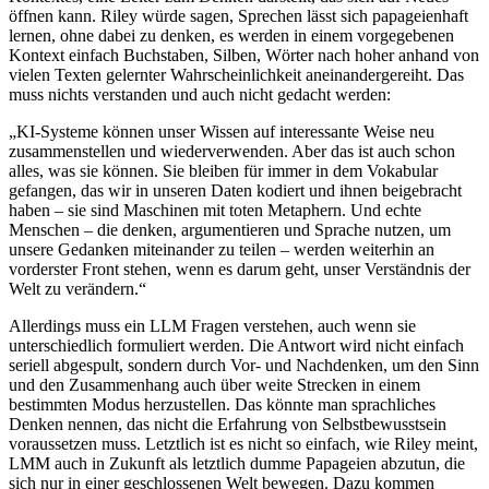
öffnen kann. Riley würde sagen, Sprechen lässt sich papageienhaft
lernen, ohne dabei zu denken, es werden in einem vorgegebenen
Kontext einfach Buchstaben, Silben, Wörter nach hoher anhand von
vielen Texten gelernter Wahrscheinlichkeit aneinandergereiht. Das
muss nichts verstanden und auch nicht gedacht werden:
„KI-Systeme können unser Wissen auf interessante Weise neu
zusammenstellen und wiederverwenden. Aber das ist auch schon
alles, was sie können. Sie bleiben für immer in dem Vokabular
gefangen, das wir in unseren Daten kodiert und ihnen beigebracht
haben – sie sind Maschinen mit toten Metaphern. Und echte
Menschen – die denken, argumentieren und Sprache nutzen, um
unsere Gedanken miteinander zu teilen – werden weiterhin an
vorderster Front stehen, wenn es darum geht, unser Verständnis der
Welt zu verändern.“
Allerdings muss ein LLM Fragen verstehen, auch wenn sie
unterschiedlich formuliert werden. Die Antwort wird nicht einfach
seriell abgespult, sondern durch Vor- und Nachdenken, um den Sinn
und den Zusammenhang auch über weite Strecken in einem
bestimmten Modus herzustellen. Das könnte man sprachliches
Denken nennen, das nicht die Erfahrung von Selbstbewusstsein
voraussetzen muss. Letztlich ist es nicht so einfach, wie Riley meint,
LMM auch in Zukunft als letztlich dumme Papageien abzutun, die
sich nur in einer geschlossenen Welt bewegen. Dazu kommen