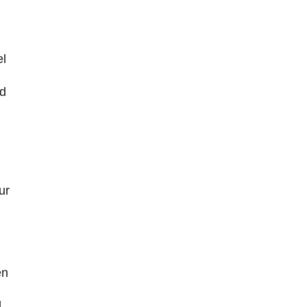
el
nd
ur
en
d