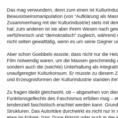
Das mag verwundern, denn zum einen ist Kulturindust
Bewusstseinsmanipulation (von “Aufklärung als Mas
Zusammenhang mit der Kulturindustrie) stets mit de
hat; zum anderen ist sie aber ihrem Wesen nach gewa
verführerisch und “demokratisch” zugleich, während 
nicht selten gewalttätig, wenn es um seine Gegner u
Aber schon Goebbels wusste, dass nicht nur die Hetz
Film notwendig waren, um die Massen geschmeidig u
sondern auch die (seichte) Unterhaltung als integrati
unaufgeregter Kulturkonsum. Er musste zu diesem Zw
und Erzeugnisformen der Kulturindustrie standen ihm 
Zu fragen bleibt gleichwohl, ob – abgesehen von die
Funktionsgeflechts des Faschismus erfüllen mag – etw
tendenziell faschistisch erachtet werden kann. Grund
Strukturen. Das Autoritäre durchwirkt es nicht nur in
etwa im Führer- bzw. Duce-Prinzip oder auch in der 