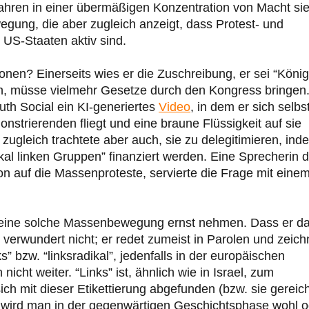
hren in einer übermäßigen Konzentration von Macht sie
egung, die aber zugleich anzeigt, dass Protest- und
n US-Staaten aktiv sind.
nen? Einerseits wies er die Zuschreibung, er sei “König
ten, müsse vielmehr Gesetze durch den Kongress bringen
ruth Social ein KI-generiertes
Video
, in dem er sich selbs
onstrierenden fliegt und eine braune Flüssigkeit auf sie
 zugleich trachtete aber auch, sie zu delegitimieren, ind
dikal linken Gruppen” finanziert werden. Eine Sprecherin 
n auf die Massenproteste, servierte die Frage mit eine
s eine solche Massenbewegung ernst nehmen. Dass er d
t, verwundert nicht; er redet zumeist in Parolen und zeich
” bzw. “linksradikal”, jedenfalls in der europäischen
icht weiter. “Links” ist, ähnlich wie in Israel, zum
h mit dieser Etikettierung abgefunden (bzw. sie gereich
wird man in der gegenwärtigen Geschichtsphase wohl o