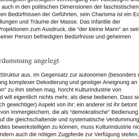
uch in den politischen Dimensionen der faschistischen
 den Bedürfnissen der Geführten, sein Charisma ist ein E
lungen und Träume der Masse. Das Infantile der
 Projektionen zum Ausdruck, die “der kleine Mann” an se
 seiner Person befriedigten Bedürfnisse und geheimen
Verdummung angelegt
he Struktur aus. Im Gegensatz zur autonomen (besonders 
ung komplexer Dekodierung und geistiger Aneignung an
ion” zu ihm stehen mag, horcht Kulturindustrie von
will eigentlich nichts mehr, als diese bedienen. Dass si
ch gewichtiger) Aspekt von ihr; ein anderer ist ihr betont
n von Immergleichem, die als “demokratische” Bedienung
er auf die gleichschaltende und systematische Verdummun
 dies bewerkstelligen zu können, muss Kulturindustrie ni
sondern auch die nötigen Zugpferde zur Verfügung stellen,