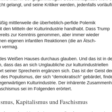
t gelangt, und seine Kritiker werden, jedenfalls vorläufi
üßig mittlerweile die überheblich-perfide Polemik
it den Mitteln der Kulturindustrie handhabt. Dass Trump
 bereits zur Kenntnis genommen, aber immer wieder
inen eigenen infantilen Reaktionen (die an Ätsch-
n vermag.
des Weißen Hauses durchaus glauben. Und das ist in de
h, dass das an sich Unglaubliche zur kulturindustriellen
t seiner Sprecherin ergänzen sich. Das ist der Geist de
t des Populismus, der sich “demokratisch” gebärdet, find
gegenwärtigen Kulturindustrie. Der inhärente Zusammen
aschismus sei im Folgenden erörtert.
ismus, Kapitalismus und Faschismus