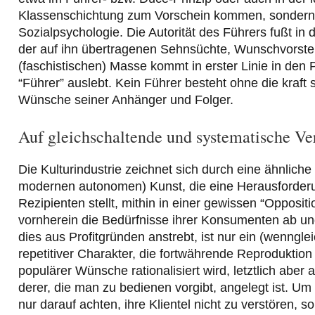
Klassenschichtung zum Vorschein kommen, sondern a
Sozialpsychologie. Die Autorität des Führers fußt in
der auf ihn übertragenen Sehnsüchte, Wunschvorstel
(faschistischen) Masse kommt in erster Linie in den
“Führer” auslebt. Kein Führer besteht ohne die kraft
Wünsche seiner Anhänger und Folger.
Auf gleichschaltende und systematische 
Die Kulturindustrie zeichnet sich durch eine ähnlic
modernen autonomen) Kunst, die eine Herausforder
Rezipienten stellt, mithin in einer gewissen “Opposit
vornherein die Bedürfnisse ihrer Konsumenten ab und 
dies aus Profitgründen anstrebt, ist nur ein (wennglei
repetitiver Charakter, die fortwährende Reproduktio
populärer Wünsche rationalisiert wird, letztlich ab
derer, die man zu bedienen vorgibt, angelegt ist. Um
nur darauf achten, ihre Klientel nicht zu verstören, 