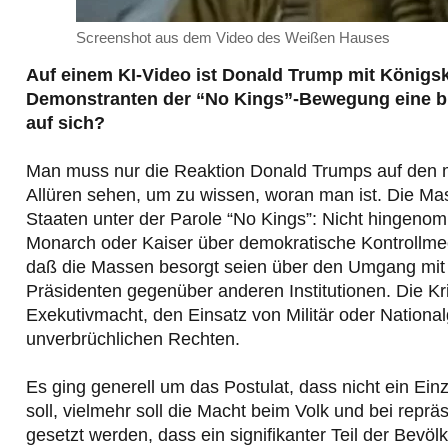
Screenshot aus dem Video des Weißen Hauses
Auf einem KI-Video ist Donald Trump mit Königskr
Demonstranten der “No Kings”-Bewegung eine br
auf sich?
Man muss nur die Reaktion Donald Trumps auf den mi
Allüren sehen, um zu wissen, woran man ist. Die Mas
Staaten unter der Parole “No Kings”: Nicht hingenom
Monarch oder Kaiser über demokratische Kontrollme
daß die Massen besorgt seien über den Umgang mit M
Präsidenten gegenüber anderen Institutionen. Die Kri
Exekutivmacht, den Einsatz von Militär oder Nation
unverbrüchlichen Rechten.
Es ging generell um das Postulat, dass nicht ein Ei
soll, vielmehr soll die Macht beim Volk und bei repräs
gesetzt werden, dass ein signifikanter Teil der Bevöl