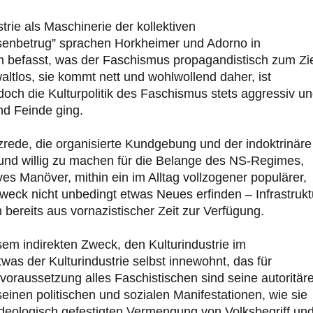
rie als Maschinerie der kollektiven
senbetrug” sprachen Horkheimer und Adorno in
m befasst, was der Faschismus propagandistisch zum Zi
ltlos, sie kommt nett und wohlwollend daher, ist
doch die Kulturpolitik des Faschismus stets aggressiv u
nd Feinde ging.
rede, die organisierte Kundgebung und der indoktrinäre
nd willig zu machen für die Belange des NS-Regimes,
ves Manöver, mithin ein im Alltag vollzogener populärer,
eck nicht unbedingt etwas Neues erfinden – Infrastrukt
bereits aus vornazistischer Zeit zur Verfügung.
sem indirekten Zweck, den Kulturindustrie im
as der Kulturindustrie selbst innewohnt, das für
voraussetzung alles Faschistischen sind seine autoritär
 seinen politischen und sozialen Manifestationen, wie sie
ideologisch gefestigten Vermengung von Volksbegriff un