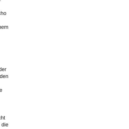
cho
inem
der
 den
e
g
cht
 die