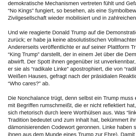
demokratische Mechanismen vertreten fühlt und Gefa
“No Kings” fungiert, so besehen, als eine Symbolbew
Zivilgesellschaft wieder mobilisiert und in zahlreiche
Und wie reagierte Donald Trump auf die Demonstratio
zurück; er habe ja keine absolutistischen Vollmach
Andererseits veröffentlichte er auf seiner Plattform T
“King Trump” darstellt, der in einem Jet über die Dem
abwirft. Der Spott ihnen gegenüber ist unverkennbar,
er sie als “radikale Linke” apostrophiert, die von “ra
Weißen Hauses, gefragt nach der präsidialen Reaktio
“Who cares?” ab.
Die Nonchalance trügt, denn selbst ein Trump mus
mit Begriffen rumschmeißt, die er nicht reflektiert ha
sich rhetorisch durch leere Worthülsen aus. Was “links
Tradition bedeutet und zum Inhalt hat, bekümmert ihn n
dämonisierenden Codewort geronnen. Linke haben sic
ihnen aus dem Munde eines Trump zur Ehre). Damit 