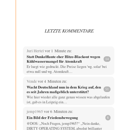
LETZTE KOMMENTARE
Juri Hertel
vor 1 Minute zu:
Statt Dunkelflaute eher Hitze-Blackout wegen
14
Kühlwassermangel für Atomkraft
Er luegt wie gedruckt. Die Preise liegen 'wg. solar' bei
etwa null und wg. Atomkraft…
Vende
vor 4 Minuten zu:
Wacht Deutschland nun in dem Krieg auf, den
51
es seit Jahren maßgeblich unterstützt?
Wie hier wieder alle ganz genau wissen was abgelaufen
ist, gab es in Leipzig ein…
jemp1965
vor 6 Minuten zu:
Ein Bild der Friedensbewegung
6
@DOS: „Noch Fragen, jemp1965?“ „Nein danke,
DIRTY OPERATING SYSTEM, absolut brillanter