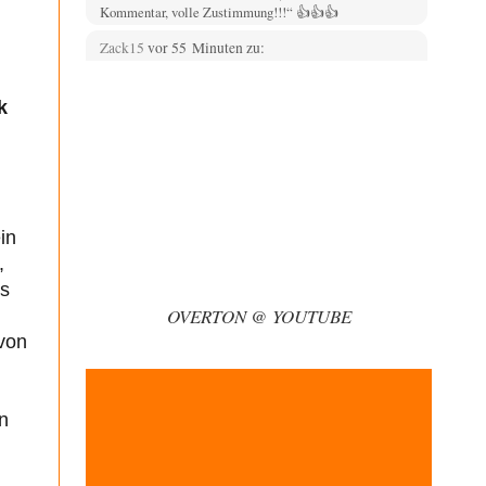
Kommentar, volle Zustimmung!!!“ 👍👍👍
Zack15
vor 55 Minuten zu:
Die Westbank in New York
5
Noch so einer, der viel schwatzt, wenn der Tag lang ist.
k
Etwa die Frage nach…
Artur_C
vor 2 Stunden zu:
Rechts- oder Linksträger?
37
Aber traut euch, mit einer Latzhose rumzulaufen.
Machen sie nicht. Zu geringes Aggressionspotential.
in
im-vertrauen-gesagt
vor 2 Stunden zu:
,
Helmut Schelsky – Der Mann, der den
33
Marxismus überlebte
es
Was man sagen könnte das er die Rolle des Menschen
OVERTON @ YOUTUBE
unterschätzt hat und ihm mehr…
 von
Rubis
vor 3 Stunden zu:
Die von Selenskij angeordnete 40-Tage-
65
Operation hat den Krieg weiter eskaliert
Hallo venice im Link unten gibt es einen Screenshot
n
vielleicht ist es der Besagte.....
Russischer Hacker
vor 4 Stunden zu: