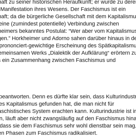
aft zu seiner historischen Heraufkunft; er wurde zu dere
e Manifestation ihres Wesens. Der Faschismus ist ein
haft; da die bürgerliche Gesellschaft mit dem Kapitalism
eine (zumindest potentielle) Verbindung zwischen
heimers bekanntes Postulat: “Wer aber vom Kapitalismu
igen.” Horkheimer und Adorno sahen darüber hinaus in d
 prononciert-gewichtige Erscheinung des Spätkapitalismu
gemeinsamen Werks „Dialektik der Aufklärung“ erörtern z
ass ein Zusammenhang zwischen Faschismus und
 beantworten. Denn es dürfte klar sein, dass Kulturindust
s Kapitalismus gefunden hat, die man nicht für
aschistisches System erachten kann. Kulturindustrie ist i
en, läuft aber nicht zwangsläufig auf den Faschismus hin
 dass sie dem Faschismus sehr wohl dienstbar sein mag
en Phasen zum Faschismus radikalisiert.