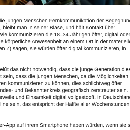
die jungen Menschen Fernkommunikation der Begegnun
bleibt man in seiner Blase, und hält Kontakt über
Wie kommunizieren die 18–34-Jährigen öfter, digital ode
e körperliche Anwesenheit an einem Ort in der materiell
en Z) sagen, sie würden öfter digital kommunizieren, in
heißt das nicht notwendig, dass die junge Generation die
gut sein, dass die jungen Menschen, da die Möglichkeiten
ren kommunizieren zu können, dies schlichtweg öfter
ndes- und Bekanntenkreis geografisch zerstreuter sein.
eweile und Einsamkeit digital vollgestopft. In Deutschlan
ine sein, das entspricht der Hälfte aller Wochenstunden
enger-App auf ihrem Smartphone haben würden, wenn sie s