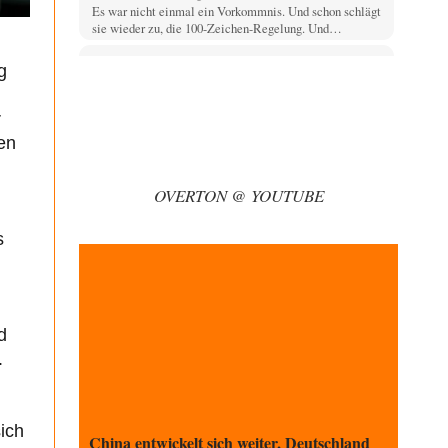
Es war nicht einmal ein Vorkommnis. Und schon schlägt
sie wieder zu, die 100-Zeichen-Regelung. Und…
Vende
vor 1 Stunde zu:
g
Russische Blockade des Schwarzen Meeres
33
Hat Roskomnadzor neuerdings die Karten mit den
r
russischen Raffinerien im russischen Intranet gesperrt?
en
Torsten
vor 1 Stunde zu:
Urteil des Bundesverwaltungsgerichts zur
35
ewigen Geheimhaltung
OVERTON @ YOUTUBE
Der Deep-State braucht Feinde wie ein Fisch das
Wasser. Und nichts erschafft bessere Feinde als…
s
Ferdinand Wohlgewiehert
vor 2 Stunden zu:
Wie arm sind wir, Herr Schneider?
21
"Art. 20,1 GG: „Die Bundesrepublik Deutschland ist ein
demokratischer und sozialer Bundesstaat.“ Art. 14,2
GG:…
d
.
Zack15
vor 2 Stunden zu:
Die Westbank in New York
5
Noch so einer, der viel schwatzt, wenn der Tag lang ist.
Etwa die Frage nach…
ich
China entwickelt sich weiter, Deutschland