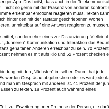
enger-App. Das heißt, dass auch in der Telekommunika
ill nicht so gerne mit der Präsenz von anderen konfrontie
 Stimme erkennbar emotional reagieren muss. Texten kan
uch hinter den mit der Tastatur geschriebenen Worten
kieren, unmittelbar auf eine Antwort reagieren zu müssen
ttel, sondern eher eines zur Distanzierung. Vielleicht
ur „dünneren“ Kommunikation und Interaktion das Bedürf
Distanz gehaltenen Anderen erreichbar zu sein. 70 Prozent
rozent nehmen es mit aufs Klo und 52 Prozent checken e
rbindung mit den „Nächsten“ im selben Raum, hat jeder
t. Es werden Gespräche abgebrochen oder es wird jedenfa
nd man im Gespräch mit anderen ist. 41 Prozent der ju
Essen zu texten, 18 Prozent auch während eines
eil, zur Erweiterung oder Prothese der Person, die dar