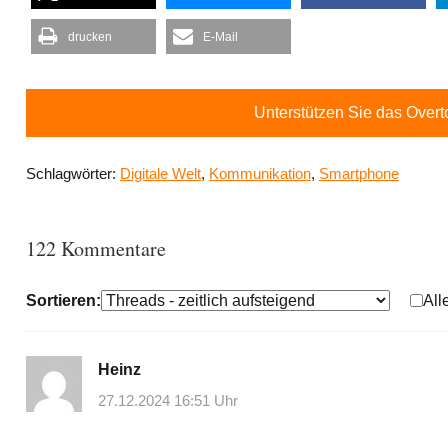
drucken
E-Mail
Unterstützen Sie das Over
Schlagwörter:
Digitale Welt
,
Kommunikation
,
Smartphone
122 Kommentare
Sortieren:
All
Heinz
27.12.2024 16:51 Uhr