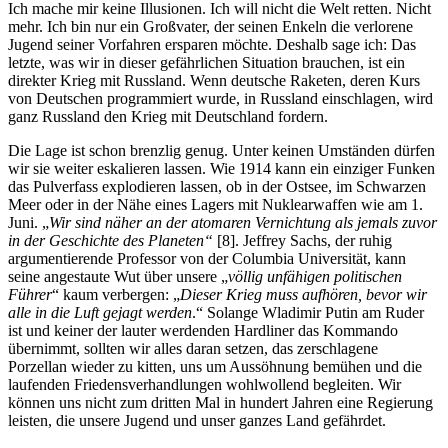
Ich mache mir keine Illusionen. Ich will nicht die Welt retten. Nicht
mehr. Ich bin nur ein Großvater, der seinen Enkeln die verlorene
Jugend seiner Vorfahren ersparen möchte. Deshalb sage ich: Das
letzte, was wir in dieser gefährlichen Situation brauchen, ist ein
direkter Krieg mit Russland. Wenn deutsche Raketen, deren Kurs
von Deutschen programmiert wurde, in Russland einschlagen, wird
ganz Russland den Krieg mit Deutschland fordern.
Die Lage ist schon brenzlig genug. Unter keinen Umständen dürfen
wir sie weiter eskalieren lassen. Wie 1914 kann ein einziger Funken
das Pulverfass explodieren lassen, ob in der Ostsee, im Schwarzen
Meer oder in der Nähe eines Lagers mit Nuklearwaffen wie am 1.
Juni. „
Wir sind näher an der atomaren Vernichtung als jemals zuvor
in der Geschichte des Planeten“
[8]. Jeffrey Sachs, der ruhig
argumentierende Professor von der Columbia Universität, kann
seine angestaute Wut über unsere „
völlig unfähigen politischen
Führer
“ kaum verbergen: „
Dieser Krieg muss aufhören, bevor wir
alle in die Luft gejagt werden
.“ Solange Wladimir Putin am Ruder
ist und keiner der lauter werdenden Hardliner das Kommando
übernimmt, sollten wir alles daran setzen, das zerschlagene
Porzellan wieder zu kitten, uns um Aussöhnung bemühen und die
laufenden Friedensverhandlungen wohlwollend begleiten. Wir
können uns nicht zum dritten Mal in hundert Jahren eine Regierung
leisten, die unsere Jugend und unser ganzes Land gefährdet.