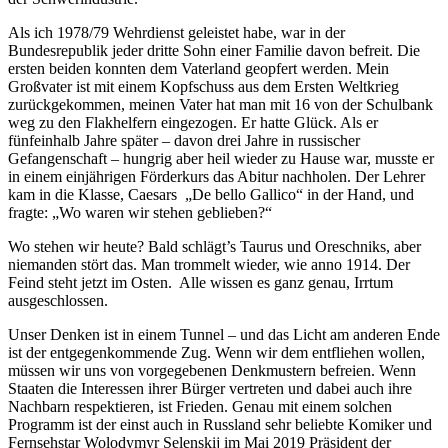
Als ich 1978/79 Wehrdienst geleistet habe, war in der
Bundesrepublik jeder dritte Sohn einer Familie davon befreit. Die
ersten beiden konnten dem Vaterland geopfert werden. Mein
Großvater ist mit einem Kopfschuss aus dem Ersten Weltkrieg
zurückgekommen, meinen Vater hat man mit 16 von der Schulbank
weg zu den Flakhelfern eingezogen. Er hatte Glück. Als er
fünfeinhalb Jahre später – davon drei Jahre in russischer
Gefangenschaft – hungrig aber heil wieder zu Hause war, musste er
in einem einjährigen Förderkurs das Abitur nachholen. Der Lehrer
kam in die Klasse, Caesars „De bello Gallico“ in der Hand, und
fragte: „Wo waren wir stehen geblieben?“
Wo stehen wir heute? Bald schlägt’s Taurus und Oreschniks, aber
niemanden stört das. Man trommelt wieder, wie anno 1914. Der
Feind steht jetzt im Osten. Alle wissen es ganz genau, Irrtum
ausgeschlossen.
Unser Denken ist in einem Tunnel – und das Licht am anderen Ende
ist der entgegenkommende Zug. Wenn wir dem entfliehen wollen,
müssen wir uns von vorgegebenen Denkmustern befreien. Wenn
Staaten die Interessen ihrer Bürger vertreten und dabei auch ihre
Nachbarn respektieren, ist Frieden. Genau mit einem solchen
Programm ist der einst auch in Russland sehr beliebte Komiker und
Fernsehstar Wolodymyr Selenskij im Mai 2019 Präsident der