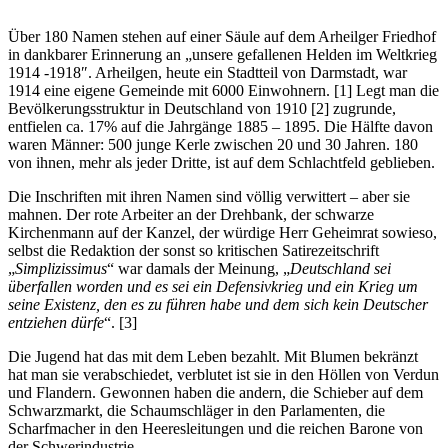
Über 180 Namen stehen auf einer Säule auf dem Arheilger Friedhof
in dankbarer Erinnerung an „unsere gefallenen Helden im Weltkrieg
1914 -1918″. Arheilgen, heute ein Stadtteil von Darmstadt, war
1914 eine eigene Gemeinde mit 6000 Einwohnern. [1] Legt man die
Bevölkerungsstruktur in Deutschland von 1910 [2] zugrunde,
entfielen ca. 17% auf die Jahrgänge 1885 – 1895. Die Hälfte davon
waren Männer: 500 junge Kerle zwischen 20 und 30 Jahren. 180
von ihnen, mehr als jeder Dritte, ist auf dem Schlachtfeld geblieben.
Die Inschriften mit ihren Namen sind völlig verwittert – aber sie
mahnen. Der rote Arbeiter an der Drehbank, der schwarze
Kirchenmann auf der Kanzel, der würdige Herr Geheimrat sowieso,
selbst die Redaktion der sonst so kritischen Satirezeitschrift
„
Simplizissimus
“ war damals der Meinung, „
Deutschland sei
überfallen worden und es sei ein Defensivkrieg und ein Krieg um
seine Existenz, den es zu führen habe und dem sich kein Deutscher
entziehen dürfe
“. [3]
Die Jugend hat das mit dem Leben bezahlt. Mit Blumen bekränzt
hat man sie verabschiedet, verblutet ist sie in den Höllen von Verdun
und Flandern. Gewonnen haben die andern, die Schieber auf dem
Schwarzmarkt, die Schaumschläger in den Parlamenten, die
Scharfmacher in den Heeresleitungen und die reichen Barone von
der Schwerindustrie.