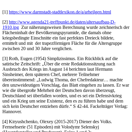
[1]
https://www.darmstadt-stadtlexikon.de/a/arheilgen.html
[2]
http://www.agenda21-treffpunkt.de/daten/altersaufbau-D-
1910.jpg
Zur näherungsweisen Berechnung wurde zeichnerisch der
Flächeninhalt der Bevölkerungspyramide, die damals ohne
kriegsbedingte Einschnitte ein fast perfektes Dreieck bildete,
ermittelt und mit der trapezförmigen Fläche für die Altersgruppe
zwischen 20 und 30 Jahre verglichen.
[3] Roth, Eugen (1954) Simplizissimus. Ein Rückblick auf die
satirische Zeitschrift: „Über die erste Redaktionssitzung nach
Ausbruch des Kriegs im August 14 berichten laut Hermann
Sinsheimer, dem späteren Chef, mehrere Teilnehmer
übereinstimmend: „Ludwig Thoma, der Chefredakteur… machte
den unzweideutigen Vorschlag, das Blatt eingehen zu lassen. Er war
wie die übergroße Mehrheit der Deutschen davon überzeugt,
Deutschland sei überfallen worden, und es sei ein Defensivkrieg
und ein Krieg um seine Existenz, den es zu führen habe und dem
sich kein Deutscher entziehen dürfe.“ S 42-44. Fackelträger Verlag:
Hannover.
[4] Kiryushchenko, Olexey (2015-2017) Diener des Volks.
Fernsehserie (51 Episoden) mit Volodymr Selenskyj