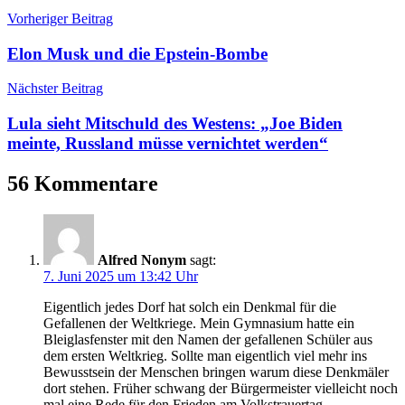
Beitragsnavigation
Vorheriger Beitrag
Elon Musk und die Epstein-Bombe
Nächster Beitrag
Lula sieht Mitschuld des Westens: „Joe Biden
meinte, Russland müsse vernichtet werden“
56 Kommentare
Alfred Nonym
sagt:
7. Juni 2025 um 13:42 Uhr
Eigentlich jedes Dorf hat solch ein Denkmal für die
Gefallenen der Weltkriege. Mein Gymnasium hatte ein
Bleiglasfenster mit den Namen der gefallenen Schüler aus
dem ersten Weltkrieg. Sollte man eigentlich viel mehr ins
Bewusstsein der Menschen bringen warum diese Denkmäler
dort stehen. Früher schwang der Bürgermeister vielleicht noch
mal eine Rede für den Frieden am Volkstrauertag.