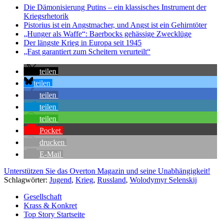
Die Dämonisierung Putins – ein klassisches Instrument der
Kriegsrhetorik
Pistorius ist ein Angstmacher, und Angst ist ein Gehirntöter
„Hunger als Waffe“: Baerbocks gehässige Zwecklüge
Der längste Krieg in Europa seit 1945
„Fast garantiert zum Scheitern verurteilt“
teilen
teilen
teilen
teilen
teilen
Pocket
drucken
E-Mail
Unterstützen Sie das Overton Magazin und seine Unabhängigkeit!
Schlagwörter:
Jugend
,
Krieg
,
Russland
,
Wolodymyr Selenskij
Gesellschaft
Krass & Konkret
Top Story Startseite