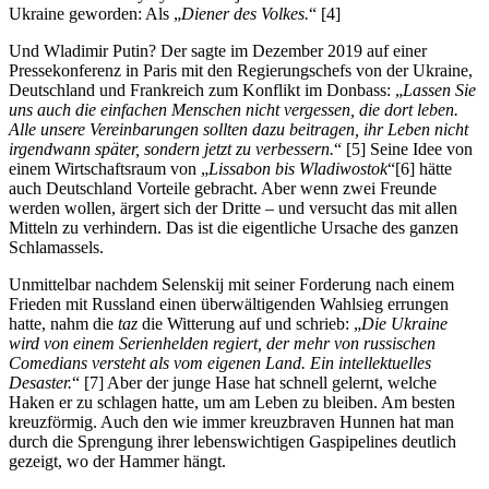
Ukraine geworden: Als „
Diener des Volkes.
“ [4]
Und Wladimir Putin? Der sagte im Dezember 2019 auf einer
Pressekonferenz in Paris mit den Regierungschefs von der Ukraine,
Deutschland und Frankreich zum Konflikt im Donbass: „
Lassen Sie
uns auch die einfachen Menschen nicht vergessen, die dort leben.
Alle unsere Vereinbarungen sollten dazu beitragen, ihr Leben nicht
irgendwann später, sondern jetzt zu verbessern.
“ [5] Seine Idee von
einem Wirtschaftsraum von „
Lissabon bis Wladiwostok
“[6] hätte
auch Deutschland Vorteile gebracht. Aber wenn zwei Freunde
werden wollen, ärgert sich der Dritte – und versucht das mit allen
Mitteln zu verhindern. Das ist die eigentliche Ursache des ganzen
Schlamassels.
Unmittelbar nachdem Selenskij mit seiner Forderung nach einem
Frieden mit Russland einen überwältigenden Wahlsieg errungen
hatte, nahm die
taz
die Witterung auf und schrieb: „
Die Ukraine
wird von einem Serienhelden regiert, der mehr von russischen
Comedians versteht als vom eigenen Land. Ein intellektuelles
Desaster.
“ [7] Aber der junge Hase hat schnell gelernt, welche
Haken er zu schlagen hatte, um am Leben zu bleiben. Am besten
kreuzförmig. Auch den wie immer kreuzbraven Hunnen hat man
durch die Sprengung ihrer lebenswichtigen Gaspipelines deutlich
gezeigt, wo der Hammer hängt.