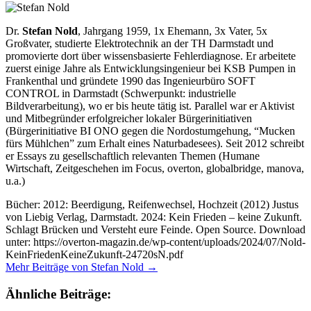
Dr.
Stefan Nold
, Jahrgang 1959, 1x Ehemann, 3x Vater, 5x
Großvater, studierte Elektrotechnik an der TH Darmstadt und
promovierte dort über wissensbasierte Fehlerdiagnose. Er arbeitete
zuerst einige Jahre als Entwicklungsingenieur bei KSB Pumpen in
Frankenthal und gründete 1990 das Ingenieurbüro SOFT
CONTROL in Darmstadt (Schwerpunkt: industrielle
Bildverarbeitung), wo er bis heute tätig ist. Parallel war er Aktivist
und Mitbegründer erfolgreicher lokaler Bürgerinitiativen
(Bürgerinitiative BI ONO gegen die Nordostumgehung, “Mucken
fürs Mühlchen” zum Erhalt eines Naturbadesees). Seit 2012 schreibt
er Essays zu gesellschaftlich relevanten Themen (Humane
Wirtschaft, Zeitgeschehen im Focus, overton, globalbridge, manova,
u.a.)
Bücher: 2012: Beerdigung, Reifenwechsel, Hochzeit (2012) Justus
von Liebig Verlag, Darmstadt. 2024: Kein Frieden – keine Zukunft.
Schlagt Brücken und Versteht eure Feinde. Open Source. Download
unter: https://overton-magazin.de/wp-content/uploads/2024/07/Nold-
KeinFriedenKeineZukunft-24720sN.pdf
Mehr Beiträge von Stefan Nold →
Ähnliche Beiträge: