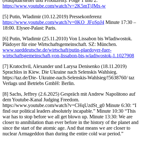
(Hauptdarsteller und Produzent). Folge 1 und 2:
https://www.youtube.com/watch?v=2K5mTjJMx-w
[5] Putin, Wladimir (10.12.2019) Pressekonferenz
https://www.youtube.com/watch?v=0KO_JFoSpJ4
Minute 17:30 –
18:00. Elysee-Palast: Paris.
[6] Putin, Wladimir (25.11.2010) Von Lissabon bis Wladiwostok.
Plädoyer für eine Wirtschaftsgemeinschaft. SZ: München.
www.sueddeutsche.de/wirtschaft/putin-plaedoyer-fuer-
wirtschaftsgemeinschaft-von-lissabon-bis-wladiwostok-1.1027908
[7] Kratochvil, Alexander und Larysa Denisenko (18.11.2019)
Sprachlos in Kiew. Die Ukraine nach Selenskis Wahlsieg.
https://taz.de/Die- Ukraine-nach-Selenskis-Wahlsieg/!5638760/ taz
Verlags und Betriebs GmbH: Berlin.
[8] Sachs, Jeffrey (2.6.2025) Gespräch mit Andrew Napolitono auf
dem Youtube-Kanal Judging Freedom.
https://www.youtube.com/watch?v=CHqUzdSt_g0 Minute 6:30: “I
find our political leaders absolutely incapable.” Minute 10:30 “This
war has to stop before we all get blown up. Minute 13:30: We are
closer to annihilation than ever before in the history of the planet and
since the start of the atomic age. And that means we are closer to
nuclear Armageddon than during the entire cold war period.”