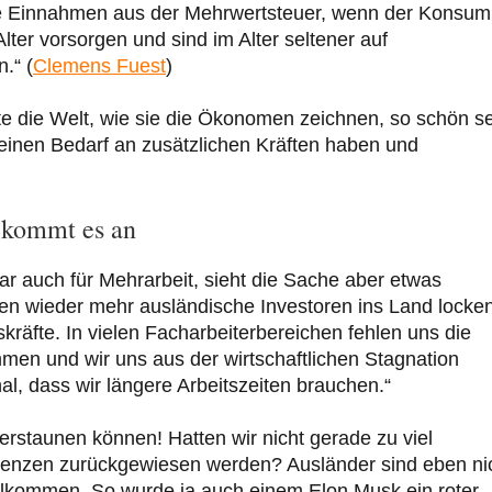
 die Einnahmen aus der Mehrwertsteuer, wenn der Konsum
 Alter vorsorgen und sind im Alter seltener auf
.“ (
Clemens Fuest
)
e die Welt, wie sie die Ökonomen zeichnen, so schön se
einen Bedarf an zusätzlichen Kräften haben und
e kommt es an
war auch für Mehrarbeit, sieht die Sache aber etwas
ssen wieder mehr ausländische Investoren ins Land locken
räfte. In vielen Facharbeiterbereichen fehlen uns die
men und wir uns aus der wirtschaftlichen Stagnation
nal, dass wir längere Arbeitszeiten brauchen.“
erstaunen können! Hatten wir nicht gerade zu viel
Grenzen zurückgewiesen werden? Ausländer sind eben ni
willkommen. So wurde ja auch einem Elon Musk ein roter