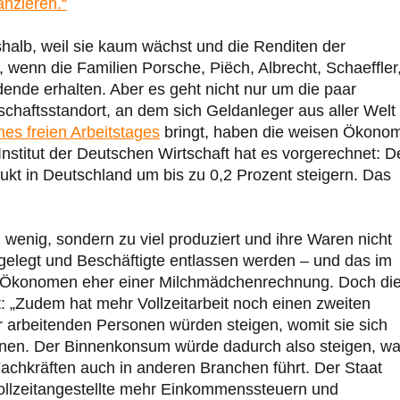
anzieren.“
eshalb, weil sie kaum wächst und die Renditen der
, wenn die Familien Porsche, Piëch, Albrecht, Schaeffler
dende erhalten. Aber es geht nicht nur um die paar
schaftsstandort, an dem sich Geldanleger aus aller Welt
es freien Arbeitstages
bringt, haben die weisen Ökono
nstitut der Deutschen Wirtschaft hat es vorgerechnet: D
ukt in Deutschland um bis zu 0,2 Prozent steigern. Das
u wenig, sondern zu viel produziert und ihre Waren nicht
lgelegt und Beschäftigte entlassen werden – und das im
er Ökonomen eher einer Milchmädchenrechnung. Doch di
t: „Zudem hat mehr Vollzeitarbeit noch einen zweiten
r arbeitenden Personen würden steigen, womit sie sich
nnen. Der Binnenkonsum würde dadurch also steigen, w
chkräften auch in anderen Branchen führt. Der Staat
Vollzeitangestellte mehr Einkommenssteuern und