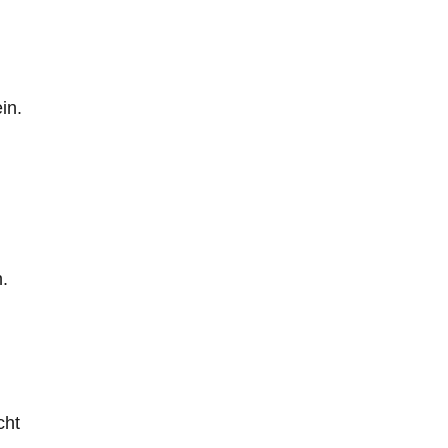
in.
.
cht