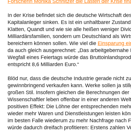
Forscherin Monika Schnitzer die Lasten der Krise fin
In der Krise befindet sich die deutsche Wirtschaft d
Kapitalanleger sinken. Es ist ein unhaltbarer Zustand
Klatten, Quandt und wie sie alle heißen weniger Divi
Milliardärsfamilien, sondern um Deutschland als Wirt
bereichern können sollen. Wie viel die
Einsparung ein
da auch gleich ausgerechnet: „Das arbeitgebernahe I
Wegfall eines Feiertags würde das Bruttoinlandsprod
entspricht 8,6 Milliarden Euro.“
Blöd nur, dass die deutsche Industrie gerade nicht z
gewinnbringend verkaufen kann. Werke sollen ja stil
großen Stil. Insofern gleichen die Berechnungen d
Wissenschaftler leben offenbar in einer anderen Wel
positiven Effekt: Die Löhne der entsprechenden meh
wieder mehr Waren und Dienstleistungen leisten kö
im besten Falle wiederum zu mehr Nachfrage nach Fa
würde dadurch dreifach profitieren: Erstens zahlen 