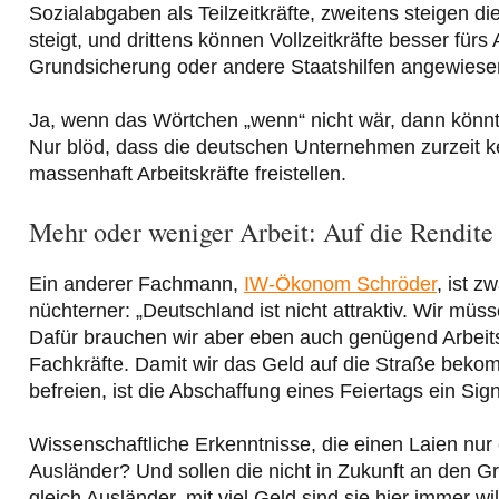
Sozialabgaben als Teilzeitkräfte, zweitens steigen
steigt, und drittens können Vollzeitkräfte besser fürs
Grundsicherung oder andere Staatshilfen angewiesen
Ja, wenn das Wörtchen „wenn“ nicht wär, dann könnt
Nur blöd, dass die deutschen Unternehmen zurzeit k
massenhaft Arbeitskräfte freistellen.
Mehr oder weniger Arbeit: Auf die Rendit
Ein anderer Fachmann,
IW-Ökonom Schröder
, ist z
nüchterner: „Deutschland ist nicht attraktiv. Wir mü
Dafür brauchen wir aber eben auch genügend Arbeitsk
Fachkräfte. Damit wir das Geld auf die Straße bekom
befreien, ist die Abschaffung eines Feiertags ein Sig
Wissenschaftliche Erkenntnisse, die einen Laien nur 
Ausländer? Und sollen die nicht in Zukunft an den 
gleich Ausländer, mit viel Geld sind sie hier immer 