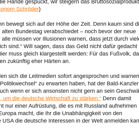
 die Hände gespuckt, wir steigern das Bruttosozialprodukt‘
onom Schröder
)
nn bewegt sich auf der Höhe der Zeit. Denn kaum sind d
om alten Bundestag verabschiedet – noch bevor der neue
 alle müssen vor Illusionen warnen, dass jetzt durch viel
 sind.“ Will sagen, dass das Geld nicht dafür gedacht i
er muss gleich klargestellt werden: Für das Fußvolk, d
hen zukünftig eher Härten an.
hlen sich die Leitmedien sofort angesprochen und warne
Politikwechsel“ zu erwarten haben, hat der Bald-Kanzler
ch wenn er sich ansonsten nicht gern an sein Geschwä
 um die deutsche Wirtschaft zu stärken.“
Denn damit
cht nur einer Aufrüstung, die es mit Russland aufnehmen
Europa macht, die ihr die Unabhängigkeit von den
 USA die deutsche Interessen in der Welt anmelden kan