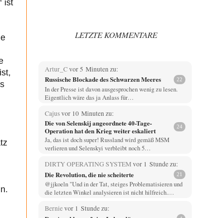
 ist
LETZTE KOMMENTARE
ie
e
Artur_C
vor 5 Minuten zu:
st,
Russische Blockade des Schwarzen Meeres
22
as
In der Presse ist davon ausgesprochen wenig zu lesen.
Eigentlich wäre das ja Anlass für…
Cajus
vor 10 Minuten zu:
n
Die von Selenskij angeordnete 40-Tage-
24
Operation hat den Krieg weiter eskaliert
Ja, das ist doch super! Russland wird gemäß MSM
tz
verlieren und Selenskyi verbleibt noch 5…
DIRTY OPERATING SYSTEM
vor 1 Stunde zu:
Die Revolution, die nie scheiterte
21
@jjkoeln "Und in der Tat, steiges Problematisieren und
n.
die letzten Winkel analysieren ist nicht hilfreich.…
Bernie
vor 1 Stunde zu: