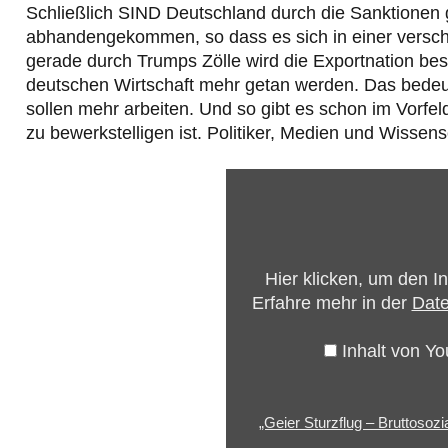
Schließlich SIND Deutschland durch die Sanktionen 
abhandengekommen, so dass es sich in einer versch
gerade durch Trumps Zölle wird die Exportnation bes
deutschen Wirtschaft mehr getan werden. Das bedeut
sollen mehr arbeiten. Und so gibt es schon im Vorfeld
zu bewerkstelligen ist. Politiker, Medien und Wissens
„Geier
Sturzflug
–
Bruttosozialprodukt
Hier klicken, um den I
(1983)
Erfahre mehr in der
Date
Musik
Video
Inhalt von Y
HD“
von
„Geier Sturzflug – Bruttosoz
YouTube