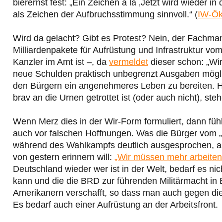
bierernst fest: „Ein Zeichen à la ‚Jetzt wird wieder in
als Zeichen der Aufbruchsstimmung sinnvoll.“ (
IW-Ök
Wird da gelacht? Gibt es Protest? Nein, der Fachma
Milliardenpakete für Aufrüstung und Infrastruktur v
Kanzler im Amt ist –, da
vermeldet
dieser schon: „Wir
neue Schulden praktisch unbegrenzt Ausgaben möglich
den Bürgern ein angenehmeres Leben zu bereiten. Hi
brav an die Urnen getrottet ist (oder auch nicht), ste
Wenn Merz dies in der Wir-Form formuliert, dann fü
auch vor falschen Hoffnungen. Was die Bürger vom „
während des Wahlkampfs deutlich ausgesprochen, au
von gestern erinnern will:
„Wir müssen mehr arbeiten,
Deutschland wieder wer ist in der Welt, bedarf es ni
kann und die die BRD zur führenden Militärmacht in 
Amerikanern verschafft, so dass man auch gegen die
Es bedarf auch einer Aufrüstung an der Arbeitsfront.