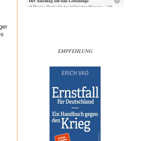
Der Anschlag auf eine Lebenslüge
4
@Thomas Danke für den hilfreichen Hinweis ;-) Ob
Hamed Abdel-Samad seine Thesen von Ex-US-
Präsident Bush…
ger
Klau-Die
vor 2 Stunden zu:
Helmut Schelsky – Der Mann, der den
es
27
Marxismus überlebte
Er fragte, wem Fabriken gehören. Die Gegenwart zwingt
EMPFEHLUNG
zu einer anderen Frage: Wer besitzt die…
DIRTY OPERATING SYSTEM
vor 2 Stunden zu:
Morgen kommt der Russe, wir müssen alle
62
sterben!
@Russischer Hacker Selbstverständlich gibt es auch in
Russland Propaganda. Das würde ich nicht bestreiten
wollen.…
Otto Motto
vor 3 Stunden zu:
Wie arm sind wir, Herr Schneider?
15
Ja, wo könnte wohl ein Interview mit dem Schneider
noch erscheinen? Ganz aktuell beim DLF…
Ute Plass
vor 4 Stunden zu:
Urteil des Bundesverwaltungsgerichts zur
34
ewigen Geheimhaltung