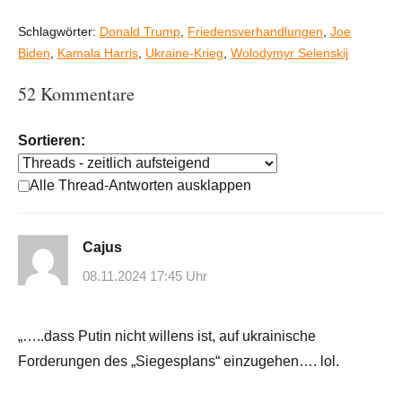
Schlagwörter:
Donald Trump
,
Friedensverhandlungen
,
Joe
Biden
,
Kamala Harris
,
Ukraine-Krieg
,
Wolodymyr Selenskij
52 Kommentare
Sortieren:
Alle Thread-Antworten ausklappen
Cajus
08.11.2024 17:45 Uhr
„…..dass Putin nicht willens ist, auf ukrainische
Forderungen des „Siegesplans“ einzugehen…. lol.