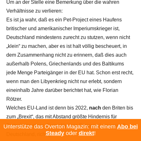
Um an der Stelle eine Bemerkung über die wahren
Verhältnisse zu verlieren:
Es ist ja wahr, daß es ein Pet-Project eines Haufens
britischer und amerikanischer Imperiumskrieger ist,
Deutschland mindestens zurecht zu stutzen, wenn nicht
„klein“ zu machen, aber es ist halt völlig bescheuert, in
dem Zusammenhang nicht zu erinnern, daß dies auch
außerhalb Polens, Griechenlands und des Baltikums
jede Menge Parteigänger in der EU hat. Schon erst recht,
wenn man den Libyenkrieg nicht nur erlebt, sondern
eineinhalb Jahre darüber berichtet hat, wie Florian
Rötzer.
Welches EU-Land ist denn bis 2022,
nach
den Briten bis
zum „Brexit“, das mit Abstand größte Hindernis für
Fortschritte einer „Europäischen Einigung“ gewesen?
Unterstütze das Overton Magazin: mit einem
Abo bei
Steady
oder
direkt
!
Deutschland, richtig.