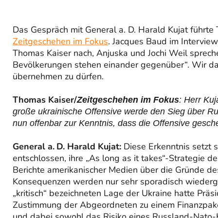
Das Gespräch mit General a. D. Harald Kujat führte
Zeitgeschehen im Fokus
. Jacques Baud im Intervie
Thomas Kaiser nach, Anjuska und Jochi Weil spreche
Bevölkerungen stehen einander gegenüber“. Wir dan
übernehmen zu dürfen.
Thomas Kaiser/
Zeitgeschehen im Fokus
: Herr Kuj
große ukrainische Offensive werde den Sieg über Ru
nun offenbar zur Kenntnis, dass die Offensive gesch
General a. D. Harald Kujat:
Diese Erkenntnis setzt 
entschlossen, ihre „As long as it takes“-Strategie de
Berichte amerikanischer Medien über die Gründe de
Konsequenzen werden nur sehr sporadisch wiederge
„kritisch“ bezeichneten Lage der Ukraine hatte Präs
Zustimmung der Abgeordneten zu einem Finanzpake
und dabei sowohl das Risiko eines Russland-Nato-K