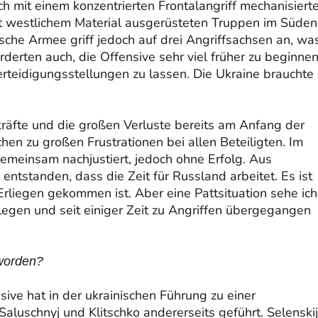
ch mit einem konzentrierten Frontalangriff mechanisierte
t westlichem Material ausgerüsteten Truppen im Süden
ische Armee griff jedoch auf drei Angriffsachsen an, wa
rderten auch, die Offensive sehr viel früher zu beginnen
teidigungsstellungen zu lassen. Die Ukraine brauchte
kräfte und die großen Verluste bereits am Anfang der
en zu großen Frustrationen bei allen Beteiligten. Im
meinsam nachjustiert, jedoch ohne Erfolg. Aus
 entstanden, dass die Zeit für Russ­land arbeitet. Es ist
liegen gekommen ist. Aber eine Pattsituation sehe ich
erlegen und seit einiger Zeit zu Angriffen übergegangen
 worden?
ive hat in der ukrainischen Führung zu einer
aluschnyj und Klitschko andererseits geführt. Selenskij