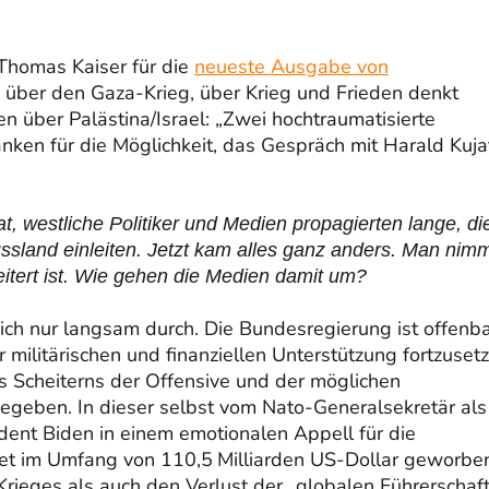
 Thomas Kaiser für die
neueste Ausgabe von
w über den Gaza-Krieg, über Krieg und Frieden denkt
n über Palästina/Israel: „Zwei hochtraumatisierte
ken für die Möglichkeit, das Gespräch mit Harald Kuja
at, westliche Politiker und Medien propagierten lange, di
ssland einleiten. Jetzt kam alles ganz anders. Man nim
eitert ist. Wie gehen die Medien damit um?
sich nur langsam durch. Die Bundesregierung ist offenb
r militärischen und finanziellen Unterstützung fortzuset
s Scheiterns der Offensive und der möglichen
geben. In dieser selbst vom Nato-Generalsekretär als
ident Biden in einem emotionalen Appell für die
t im Umfang von 110,5 Milliarden US-Dollar geworbe
rieges als auch den Verlust der „globalen Führerschaft