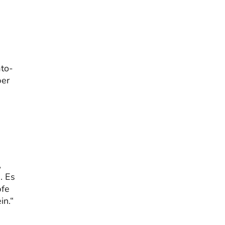
ato-
ber
,
. Es
pfe
in.“