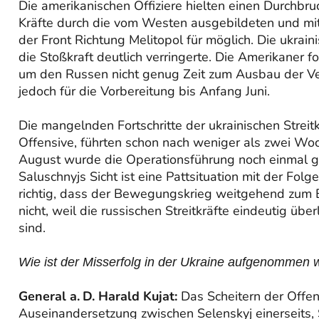
Die amerikanischen Offiziere hielten einen Durchbru
Kräfte durch die vom Westen ausgebildeten und mi
der Front Richtung Melitopol für möglich. Die ukrain
die Stoßkraft deutlich verringerte. Die Amerikaner fo
um den Russen nicht genug Zeit zum Ausbau der Ver
jedoch für die Vorbereitung bis Anfang Juni.
Die mangelnden Fortschritte der ukrainischen Streit
Offensive, führten schon nach weniger als zwei Woch
August wurde die Operationsführung noch einmal ge
Saluschnyjs Sicht ist eine Pattsituation mit der Folge
richtig, dass der Bewegungskrieg weitgehend zum Er
nicht, weil die russischen Streitkräfte eindeutig üb
sind.
Wie ist der Misserfolg in der Ukraine aufgenommen
General a. D. Harald Kujat:
Das Scheitern der Offens
Auseinandersetzung zwischen Selenskyj einerseits, S