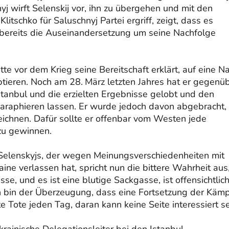
nyj wirft Selenskij vor, ihn zu übergehen und mit den
tschko für Saluschnyj Partei ergriff, zeigt, dass es
bereits die Auseinandersetzung um seine Nachfolge
atte vor dem Krieg seine Bereitschaft erklärt, auf eine N
eptieren. Noch am 28. März letzten Jahres hat er gegenü
stanbul und die erzielten Ergebnisse gelobt und den
araphieren lassen. Er wurde jedoch davon abgebracht,
ichnen. Dafür sollte er offenbar vom Westen jede
 zu gewinnen.
r Selenskyjs, der wegen Meinungsverschiedenheiten mit
ne verlassen hat, spricht nun die bittere Wahrheit aus
se, und es ist eine blutige Sackgasse, ist offensichtlich
Ich bin der Überzeugung, dass eine Fortsetzung der Käm
 Tote jeden Tag, daran kann keine Seite interessiert se
krainische Delegationsleiter bei den Istanbul-