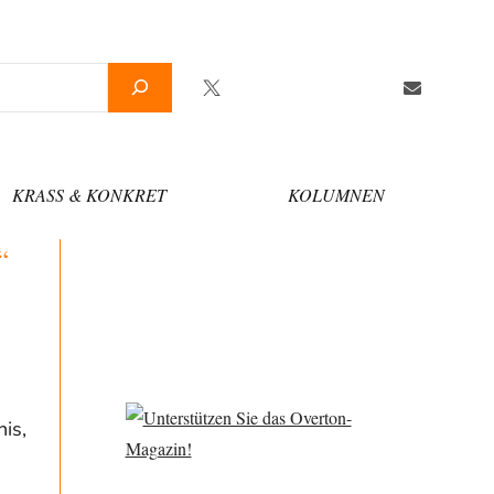
Twitter
Facebook
YouTube
Telegram
Newslette
KRASS & KONKRET
KOLUMNEN
“
is,