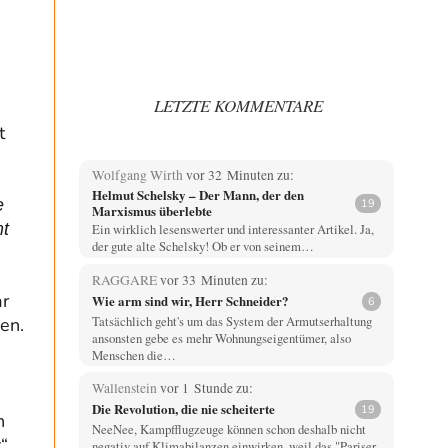
LETZTE KOMMENTARE
t
Wolfgang Wirth
vor 32 Minuten zu:
Helmut Schelsky – Der Mann, der den
e
19
Marxismus überlebte
mt
Ein wirklich lesenswerter und interessanter Artikel. Ja,
der gute alte Schelsky! Ob er von seinem…
RAGGARE
vor 33 Minuten zu:
ar
Wie arm sind wir, Herr Schneider?
6
Tatsächlich geht's um das System der Armutserhaltung
zen.
ansonsten gebe es mehr Wohnungseigentümer, also
Menschen die…
Wallenstein
vor 1 Stunde zu:
Die Revolution, die nie scheiterte
19
n
NeeNee, Kampfflugzeuge können schon deshalb nicht
“
negativ auf Klimabilanzen einwirken, weil das "Pariser