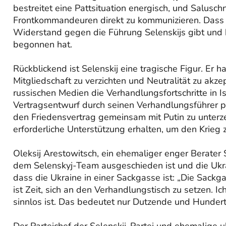
bestreitet eine Pattsituation energisch, und Salusch
Frontkommandeuren direkt zu kommunizieren. Dass Kli
Widerstand gegen die Führung Selenskijs gibt und 
begonnen hat.
Rückblickend ist Selenskij eine tragische Figur. Er h
Mitgliedschaft zu verzichten und Neutralität zu akz
russischen Medien die Verhandlungsfortschritte in I
Vertragsentwurf durch seinen Verhandlungsführer p
den Friedensvertrag gemeinsam mit Putin zu unterze
erforderliche Unterstützung erhalten, um den Krieg
Oleksij Arestowitsch, ein ehemaliger enger Berate
dem Selenskyj-Team ausgeschieden ist und die Ukrai
dass die Ukraine in einer Sackgasse ist: „Die Sackgas
ist Zeit, sich an den Verhandlungstisch zu setzen. 
sinnlos ist. Das bedeutet nur Dutzende und Hunderte
Der Parteichef der Selenskij-Partei und ehemalige u