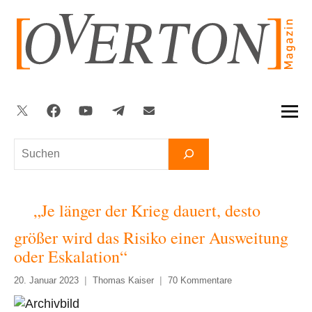
Zum
Inhalt
springen
Twitter
Facebook
YouTube
Telegram
Newsletter
Suchen
„Je länger der Krieg dauert, desto
größer wird das Risiko einer Ausweitung
oder Eskalation“
20. Januar 2023
Thomas Kaiser
70 Kommentare