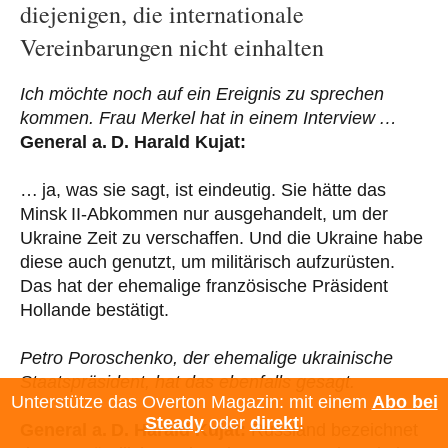
diejenigen, die internationale
Vereinbarungen nicht einhalten
Ich möchte noch auf ein Ereignis zu sprechen
kommen. Frau Merkel hat in einem Interview …
General a. D. Harald Kujat:
… ja, was sie sagt, ist eindeutig. Sie hätte das
Minsk II-Abkommen nur ausgehandelt, um der
Ukraine Zeit zu verschaffen. Und die Ukraine habe
diese auch genutzt, um militärisch aufzurüsten.
Das hat der ehemalige französische Präsident
Hollande bestätigt.
Petro Poroschenko, der ehemalige ukrainische
Staatspräsident, hat das ebenfalls gesagt.
Unterstütze das Overton Magazin: mit einem
Abo bei
Steady
oder
direkt
!
General a. D. Harald Kujat:
Russland bezeichnet