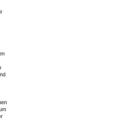
r
len
m
und
inen
tum
er