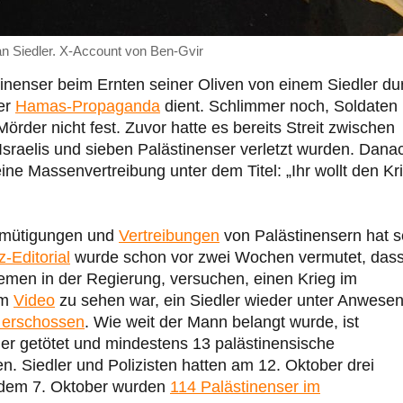
an Siedler. X-Account von Ben-Gvir
inenser beim Ernten seiner Oliven von einem Siedler du
er
Hamas-Propaganda
dient. Schlimmer noch, Soldaten
örder nicht fest. Zuvor hatte es bereits Streit zwischen
sraelis und sieben Palästinenser verletzt wurden. Dana
eine Massenvertreibung unter dem Titel: „Ihr wollt den Kr
Demütigungen und
Vertreibungen
von Palästinensern hat s
-Editorial
wurde schon vor zwei Wochen vermutet, das
tremen in der Regierung, versuchen, einen Krieg im
em
Video
zu sehen war, ein Siedler wieder unter Anwesen
 erschossen
. Wie weit der Mann belangt wurde, ist
er getötet und mindestens 13 palästinensische
. Siedler und Polizisten hatten am 12. Oktober drei
t dem 7. Oktober wurden
114 Palästinenser im