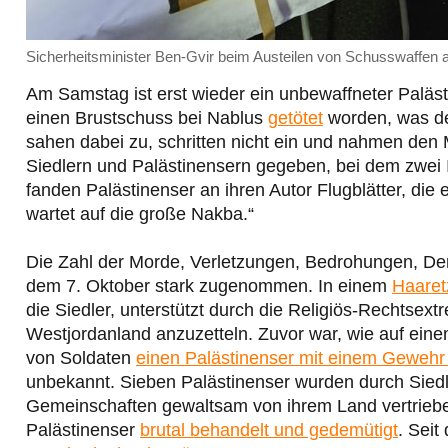
Sicherheitsminister Ben-Gvir beim Austeilen von Schusswaffen 
Am Samstag ist erst wieder ein unbewaffneter Paläst
einen Brustschuss bei Nablus
getötet
worden, was d
sahen dabei zu, schritten nicht ein und nahmen den M
Siedlern und Palästinensern gegeben, bei dem zwei I
fanden Palästinenser an ihren Autor Flugblätter, die 
wartet auf die große Nakba.“
Die Zahl der Morde, Verletzungen, Bedrohungen, 
dem 7. Oktober stark zugenommen. In einem
Haaretz
die Siedler, unterstützt durch die Religiös-Rechtsex
Westjordanland anzuzetteln. Zuvor war, wie auf ein
von Soldaten
einen Palästinenser mit einem Gewehr
unbekannt. Sieben Palästinenser wurden durch Siedl
Gemeinschaften gewaltsam von ihrem Land vertrieben
Palästinenser
brutal behandelt und gedemütigt
. Sei