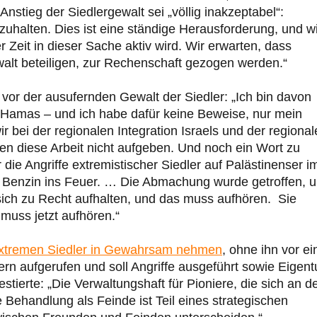
nstieg der Siedlergewalt sei „völlig inakzeptabel“:
zuhalten. Dies ist eine ständige Herausforderung, und wi
 Zeit in dieser Sache aktiv wird. Wir erwarten, dass
ewalt beteiligen, zur Rechenschaft gezogen werden.“
vor der ausufernden Gewalt der Siedler: „Ich bin davon
r Hamas – und ich habe dafür keine Beweise, nur mein
 wir bei der regionalen Integration Israels und der regiona
n diese Arbeit nicht aufgeben. Und noch ein Wort zu
ie Angriffe extremistischer Siedler auf Palästinenser i
n Benzin ins Feuer. … Die Abmachung wurde getroffen, 
 sich zu Recht aufhalten, und das muss aufhören. Sie
uss jetzt aufhören.“
extremen Siedler in Gewahrsam nehmen
, ohne ihn vor e
sern aufgerufen und soll Angriffe ausgeführt sowie Eigen
stierte: „Die Verwaltungshaft für Pioniere, die sich an d
e Behandlung als Feinde ist Teil eines strategischen