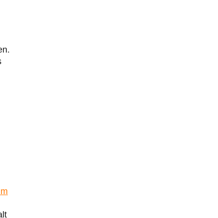
en.
s
im
lt