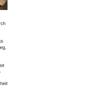
Zack15
vor 13 Stunden zu:
Leihmutterschaft als Zweig des
34
Transhumanismus
Spahn ist an seiner offensichtlichen kognitiven
Dissonanz gescheitert, und weil Viele in seiner Partei
rch
auf…
PRO1
vor 24 Stunden zu:
Synthese und Konkurrenz
1
ch
Die Natur ist die kreative Gestalt, um Inspiration zu
ieg,
erlangen. Die heute Natur und ihr…
Noname
vor 1 Tag zu:
Wer erzielt die Kriegsgewinne?
14
eit
Es bestätigt sich also schon an diesem Beispiel von vor
s
100 Jahren, was manchen Menschen…
Ferdinand Wohlgewiehert
vor 2 Tagen zu:
heit
Im Zeitalter der KI werden Fehler
30
menschlich
"Ohne originale Zwecksetzung können Roboter keine
eigene Prosodie erschaffen," Wird dran gearbeitet.