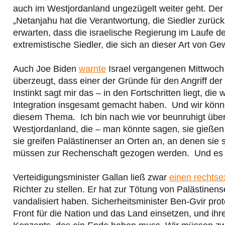
auch im Westjordanland ungezügelt weiter geht. Der A
„Netanjahu hat die Verantwortung, die Siedler zurück
erwarten, dass die israelische Regierung im Laufe der
extremistische Siedler, die sich an dieser Art von G
Auch Joe Biden
warnte
Israel vergangenen Mittwoch 
überzeugt, dass einer der Gründe für den Angriff de
Instinkt sagt mir das – in den Fortschritten liegt, die
Integration insgesamt gemacht haben. Und wir könne
diesem Thema. Ich bin nach wie vor beunruhigt über d
Westjordanland, die – man könnte sagen, sie gieße
sie greifen Palästinenser an Orten an, an denen sie
müssen zur Rechenschaft gezogen werden. Und es m
Verteidigungsminister Gallan ließ zwar
einen rechts
Richter zu stellen. Er hat zur Tötung von Palästinen
vandalisiert haben. Sicherheitsminister Ben-Gvir prote
Front für die Nation und das Land einsetzen, und ihr