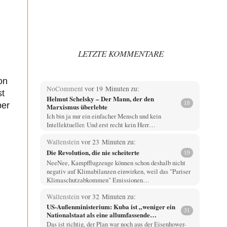
h
LETZTE KOMMENTARE
on
NoComment
vor 19 Minuten zu:
st
Helmut Schelsky – Der Mann, der den
18
ber
Marxismus überlebte
Ich bin ja nur ein einfacher Mensch und kein
Intellektueller. Und erst recht kein Herr…
Wallenstein
vor 23 Minuten zu:
Die Revolution, die nie scheiterte
19
NeeNee, Kampfflugzeuge können schon deshalb nicht
negativ auf Klimabilanzen einwirken, weil das "Pariser
Klimaschutzabkommen" Emissionen…
Wallenstein
vor 32 Minuten zu:
US-Außenministerium: Kuba ist „weniger ein
31
Nationalstaat als eine allumfassende
Geheimdienst- und Subversionsoperation
Das ist richtig, der Plan war noch aus der Eisenhower-