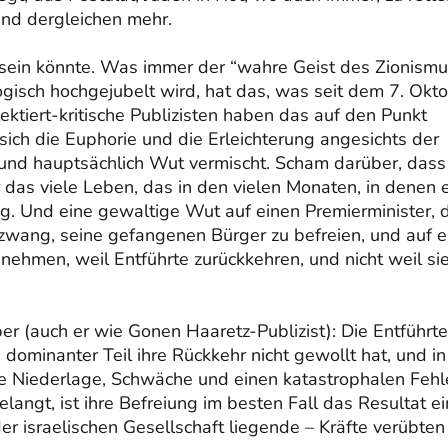
nd dergleichen mehr.
t sein könnte. Was immer der “wahre Geist des Zionismu
gisch hochgejubelt wird, hat das, was seit dem 7. Okt
flektiert-kritische Publizisten haben das auf den Punkt
ich die Euphorie und die Erleichterung angesichts der
nd hauptsächlich Wut vermischt. Scham darüber, dass
 das viele Leben, das in den vielen Monaten, in denen 
ing. Und eine gewaltige Wut auf einen Premierminister, 
 zwang, seine gefangenen Bürger zu befreien, und auf e
 nehmen, weil Entführte zurückkehren, und nicht weil si
per (auch er wie Gonen Haaretz-Publizist): Die Entführt
 dominanter Teil ihre Rückkehr nicht gewollt hat, und in
ne Niederlage, Schwäche und einen katastrophalen Fehl
langt, ist ihre Befreiung im besten Fall das Resultat e
r israelischen Gesellschaft liegende – Kräfte verübten