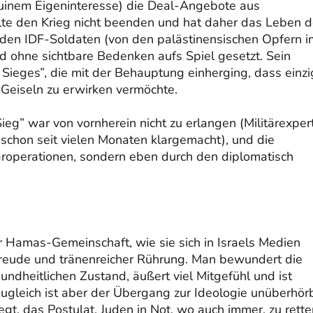
nuinem Eigeninteresse) die Deal-Angebote aus
lte den Krieg nicht beenden und hat daher das Leben d
den IDF-Soldaten (von den palästinensischen Opfern i
nd ohne sichtbare Bedenken aufs Spiel gesetzt. Sein
n Sieges”, die mit der Behauptung einherging, dass einzi
 Geiseln zu erwirken vermöchte.
Sieg” war von vornherein nicht zu erlangen (Militärexper
schon seit vielen Monaten klargemacht), und die
itäroperationen, sondern eben durch den diplomatisch
r Hamas-Gemeinschaft, wie sie sich in Israels Medien
reude und tränenreicher Rührung. Man bewundert die
undheitlichen Zustand, äußert viel Mitgefühl und ist
Zugleich ist aber der Übergang zur Ideologie unüberhör
t, das Postulat, Juden in Not, wo auch immer, zu rette