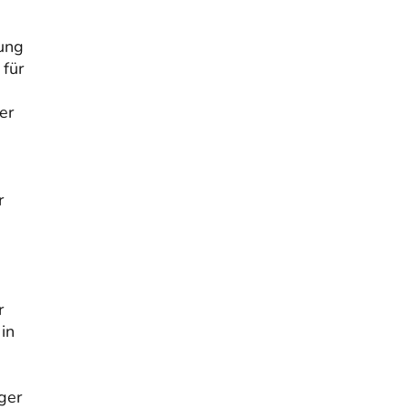
auf…
sung
 für
er
r
r
in
ger