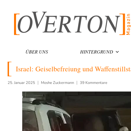
Zum
Inhalt
springen
ÜBER UNS
HINTERGRUND
Israel: Geiselbefreiung und Waffenstills
25. Januar 2025
Moshe Zuckermann
39 Kommentare