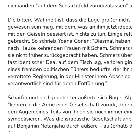
niemanden “auf dem Schlachtfeld zurückzulassen” u
Die bittere Wahrheit ist, dass die Lüge größer nich
gewesen sein mag, mit dem, was an ihm jetzt ideolo
mit den Geiseln passiert ist, nichts zu tun. Einige re
gebracht. So schrieb Yoana Gonen: “Diesmal haben s
nach Hause kehrenden Frauen mit Scham, Schmerz u
sie nicht früher zurückgebracht haben. Schmerz über
fast identischer Deal auf dem Tisch lag, verloren g
eines fremden politischen Führers bedurfte, der ihn
verrottete Regierung, in der Minister ihren Abschied
verantwortlich sind für deren Entführung.”
Schärfer und noch pointierter äußerte sich Rogel Al
“kehren in die Arme einer Gesellschaft zurück, deren
den Augen eines Teils von ihnen sie noch immer ei
symbolisieren. Was die israelische Gesellschaft anbe
auf Benjamin Netanjahu durch äußere – außerhalb de