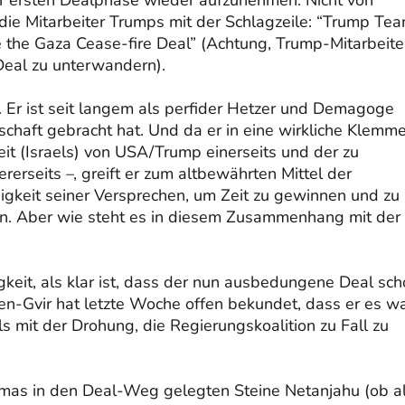
er ersten Dealphase wieder aufzunehmen. Nicht von
die Mitarbeiter Trumps mit der Schlagzeile: “Trump Tea
 the Gaza Cease-fire Deal” (Achtung, Trump-Mitarbeite
Deal zu unterwandern).
n. Er ist seit langem als perfider Hetzer und Demagoge
schaft gebracht hat. Und da er in eine wirkliche Klemm
eit (Israels) von USA/Trump einerseits und der zu
erseits –, greift er zum altbewährten Mittel der
igkeit seiner Versprechen, um Zeit zu gewinnen und zu
en. Aber wie steht es in diesem Zusammenhang mit der
gkeit, als klar ist, dass der nun ausbedungene Deal sc
n-Gvir hat letzte Woche offen bekundet, dass er es wa
s mit der Drohung, die Regierungskoalition zu Fall zu
Hamas in den Deal-Weg gelegten Steine Netanjahu (ob a