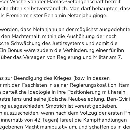
dieser Woche von der Hamas-Gefangenschaft befreit
itnichten selbstverständlich. Man darf behaupten, das
s Premierminister Benjamin Netanjahu ginge.
 worden, dass Netanjahu an der möglichst ausgedehnt
hm den Machterhalt, mithin die Aushöhlung der noch
ische Schwächung des Justizsystems und somit die
Ein Bonus wäre zudem die Verhinderung einer für ihn
über das Versagen von Regierung und Militär am 7.
s zur Beendigung des Krieges (bzw. in dessen
 mit den Faschisten in seiner Regierungskoalition, Itam
parteiliche Ideologie in ihre Positionierung mit herein:
astreifens und seine jüdische Neubesiedlung. Ben-Gvir i
ng ausgeschieden. Smotrich ist vorerst geblieben,
ion auszuscheiden, wenn nach dem Vollzug der ersten P
 innerhalb von 42 Tagen) Israel die Kampfhandlungen
gegebenen Macht manipulativ um, und schaffen es in de