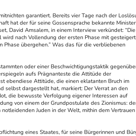
 mitnichten garantiert. Bereits vier Tage nach der Loslö
aft hat der für seine Gossensprache bekannte Minister
t, David Amsalem, in einem Interview verkündet: “Die
el wird nach Vollendung der ersten Phase mit gesteigert
en Phase übergehen.” Was das für die verbliebenen
stammten oder einer Beschwichtigungstaktik gegenübe
derspiegeln aufs Prägnanteste die Attitüde der
st ebendiese Attitüde, die einen eklatanten Bruch im
d selbst dargestellt hat, markiert: Der Verrat an den
Not, die bewusste Verfolgung eigener Interessen auf
ndung von einem der Grundpostulate des Zionismus: de
 notleidenden Juden in der Welt, mithin dem Vertrauen 
flichtung eines Staates, für seine Bürgerinnen und Bür