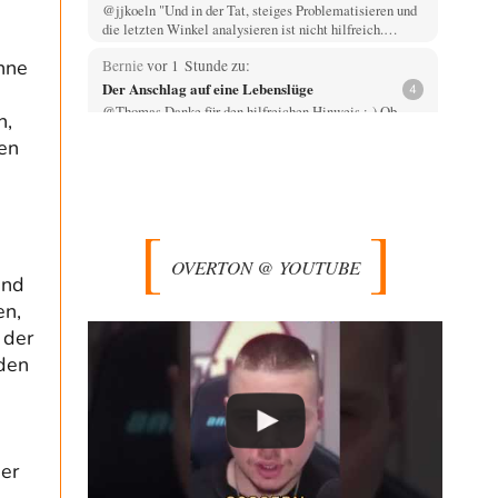
@jjkoeln "Und in der Tat, steiges Problematisieren und
die letzten Winkel analysieren ist nicht hilfreich.…
inne
Bernie
vor 1 Stunde zu:
Der Anschlag auf eine Lebenslüge
4
@Thomas Danke für den hilfreichen Hinweis ;-) Ob
n,
Hamed Abdel-Samad seine Thesen von Ex-US-
hen
Präsident Bush…
Klau-Die
vor 2 Stunden zu:
Helmut Schelsky – Der Mann, der den
27
Marxismus überlebte
Er fragte, wem Fabriken gehören. Die Gegenwart zwingt
OVERTON @ YOUTUBE
zu einer anderen Frage: Wer besitzt die…
end
DIRTY OPERATING SYSTEM
vor 2 Stunden zu:
en,
Morgen kommt der Russe, wir müssen alle
62
 der
sterben!
@Russischer Hacker Selbstverständlich gibt es auch in
nden
Russland Propaganda. Das würde ich nicht bestreiten
wollen.…
Otto Motto
vor 3 Stunden zu:
Wie arm sind wir, Herr Schneider?
15
ber
Ja, wo könnte wohl ein Interview mit dem Schneider