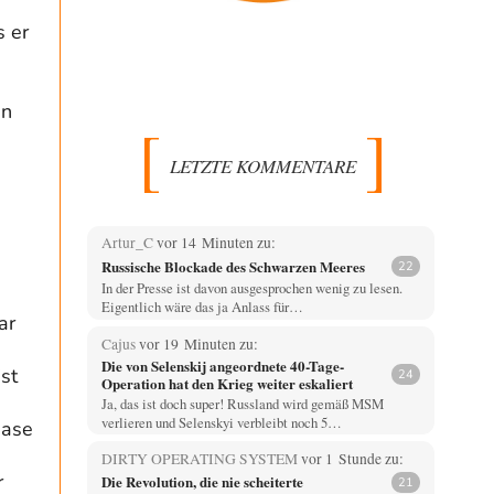
s er
en
LETZTE KOMMENTARE
Artur_C
vor 14 Minuten zu:
Russische Blockade des Schwarzen Meeres
22
In der Presse ist davon ausgesprochen wenig zu lesen.
Eigentlich wäre das ja Anlass für…
ar
Cajus
vor 19 Minuten zu:
Die von Selenskij angeordnete 40-Tage-
st
24
Operation hat den Krieg weiter eskaliert
Ja, das ist doch super! Russland wird gemäß MSM
verlieren und Selenskyi verbleibt noch 5…
hase
DIRTY OPERATING SYSTEM
vor 1 Stunde zu:
r
Die Revolution, die nie scheiterte
21