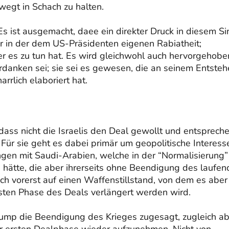
wegt in Schach zu halten.
Es ist ausgemacht, daee ein direkter Druck in diesem S
 in der dem US-Präsidenten eigenen Rabiatheit;
r es zu tun hat. Es wird gleichwohl auch hervorgehobe
rdanken sei; sie sei es gewesen, die an seinem Entste
rlich elaboriert hat.
ass nicht die Israelis den Deal gewollt und entsprech
Für sie geht es dabei primär um geopolitische Interess
ngen mit Saudi-Arabien, welche in der “Normalisierung”
n hätte, die aber ihrerseits ohne Beendigung des laufe
ich vorerst auf einen Waffenstillstand, von dem es aber
rsten Phase des Deals verlängert werden wird.
Trump die Beendigung des Krieges zugesagt, zugleich a