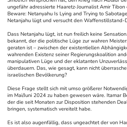
Smotrich versprochen hat, den Krieg nach Ablauf d
ungefähr adressierte Haaretz-Journalist Amir Tibon 
Beware: Netanyahu Is Lying and Trying to Sabotage
Netanjahu lügt und versucht den Waffenstillstand-
Dass Netanjahu lügt, ist nun freilich keine Sensatio
bekannt, der die politische Lüge zur wahren Meister
geraten ist – zwischen der existentiellen Abhängigk
wahrenden Existenz seiner Regierungskoalition ander
manipulativen Lüge und der eklatanten Unzuverläss
überdauern. Das, wie gesagt, kann nicht überrasch
israelischen Bevölkerung?
Diese Frage stellt sich mit umso größerer Notwendi
im Mai/Juni 2024 zu haben gewesen wäre. Itamar Be
der die seit Monaten zur Disposition stehenden Deal
bringen, systematisch vereitelt habe.
Es ist also augenfällig, dass ungeachtet der von 