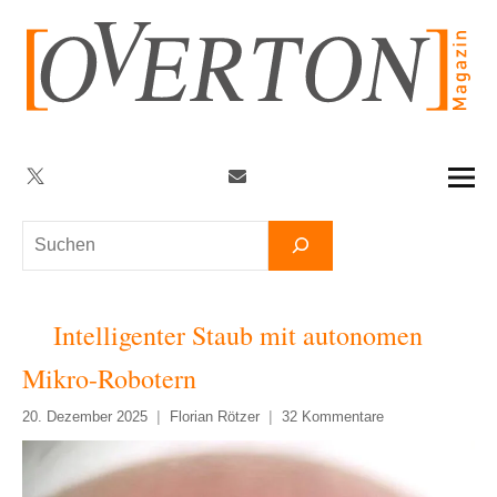
Zum
Inhalt
springen
Twitter
Facebook
YouTube
Telegram
Newsletter
Suchen
Intelligenter Staub mit autonomen
Mikro-Robotern
20. Dezember 2025
Florian Rötzer
32 Kommentare