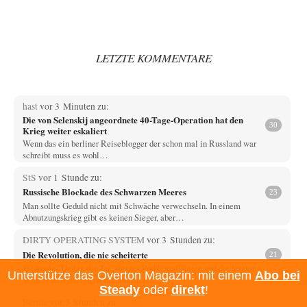
LETZTE KOMMENTARE
hast
vor 3 Minuten zu:
Die von Selenskij angeordnete 40-Tage-Operation hat den
30
Krieg weiter eskaliert
Wenn das ein berliner Reiseblogger der schon mal in Russland war
schreibt muss es wohl…
StS
vor 1 Stunde zu:
Russische Blockade des Schwarzen Meeres
23
Man sollte Geduld nicht mit Schwäche verwechseln. In einem
Abnutzungskrieg gibt es keinen Sieger, aber…
DIRTY OPERATING SYSTEM
vor 3 Stunden zu:
Die Revolution, die nie scheiterte
21
@jjkoeln "Und in der Tat, steiges Problematisieren und die letzten
Unterstütze das Overton Magazin: mit einem
Abo bei
Winkel analysieren ist nicht hilfreich.…
Steady
oder
direkt
!
Bernie
vor 3 Stunden zu: