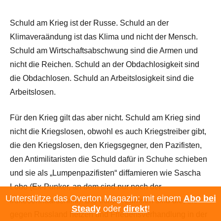
Schuld am Krieg ist der Russe. Schuld an der
Klimaveraändung ist das Klima und nicht der Mensch.
Schuld am Wirtschaftsabschwung sind die Armen und
nicht die Reichen. Schuld an der Obdachlosigkeit sind
die Obdachlosen. Schuld an Arbeitslosigkeit sind die
Arbeitslosen.
Für den Krieg gilt das aber nicht. Schuld am Krieg sind
nicht die Kriegslosen, obwohl es auch Kriegstreiber gibt,
die den Kriegslosen, den Kriegsgegner, den Pazifisten,
den Antimilitaristen die Schuld dafür in Schuhe schieben
und sie als „Lumpenpazifisten“ diffamieren wie Sascha
Lobo (Ex-Punker, an dem sind nur noch der
Unterstütze das Overton Magazin: mit einem
Abo bei
Irokesenhaarschnitt). Die echten Lumpen sind die, die
Steady
oder
direkt
!
gegen Russland hetzen und Friedensverhandlung in der