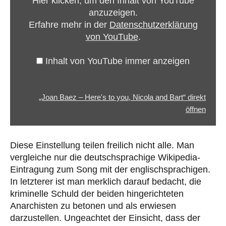
Hier klicken, um den Inhalt von YouTube
to
anzuzeigen.
you,
Erfahre mehr in der
Datenschutzerklärung
Nicola
von YouTube
.
and
Bart“
Inhalt von YouTube immer anzeigen
von
YouTube
anzeigen
„Joan Baez – Here's to you, Nicola and Bart“ direkt
öffnen
Diese Einstellung teilen freilich nicht alle. Man
vergleiche nur die deutschsprachige Wikipedia-
Eintragung zum Song mit der englischsprachigen.
In letzterer ist man merklich darauf bedacht, die
kriminelle Schuld der beiden hingerichteten
Anarchisten zu betonen und als erwiesen
darzustellen. Ungeachtet der Einsicht, dass der