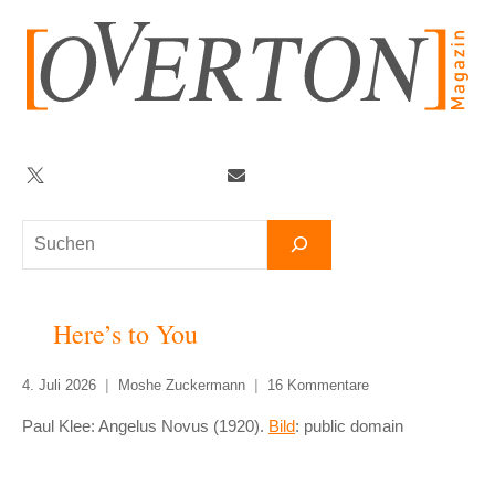
Zum
Inhalt
springen
Twitter
Facebook
YouTube
Telegram
Newsletter
Suchen
Here’s to You
4. Juli 2026
Moshe Zuckermann
16 Kommentare
Paul Klee: Angelus Novus (1920).
Bild
: public domain