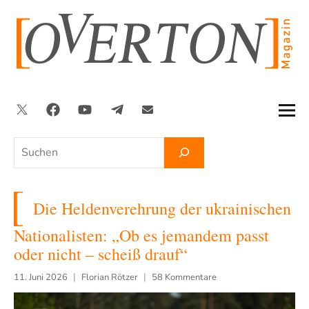
Zum
Inhalt
springen
Twitter
Facebook
YouTube
Telegram
Newsletter
Suchen
Die Heldenverehrung der ukrainischen
Nationalisten: „Ob es jemandem passt
oder nicht – scheiß drauf“
11. Juni 2026
Florian Rötzer
58 Kommentare