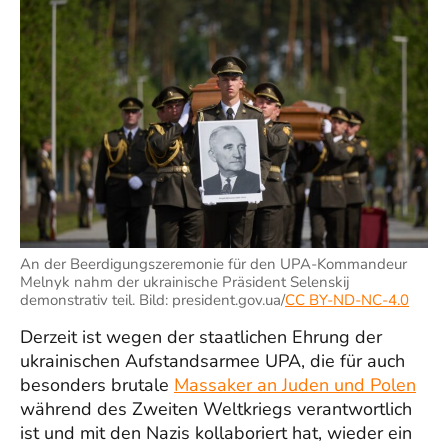
An der Beerdigungszeremonie für den UPA-Kommandeur
Melnyk nahm der ukrainische Präsident Selenskij
demonstrativ teil. Bild: president.gov.ua/
CC BY-ND-NC-4.0
Derzeit ist wegen der staatlichen Ehrung der
ukrainischen Aufstandsarmee UPA, die für auch
besonders brutale
Massaker an Juden und Polen
während des Zweiten Weltkriegs verantwortlich
ist und mit den Nazis kollaboriert hat, wieder ein