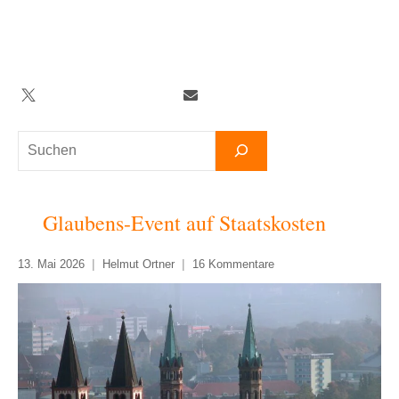
Zum
Inhalt
springen
Twitter
Facebook
YouTube
Telegram
Newsletter
Suchen
Glaubens-Event auf Staatskosten
13. Mai 2026
Helmut Ortner
16 Kommentare