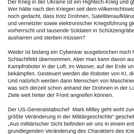
Der Krieg in der Ukraine ist ein Hightech-Krieg und gl
Wer hätte nach den Kriegen seit dem völkerrechtswid
noch gedacht, dass trotz Drohnen, Satellitenaufklär
und vernetzter sowie elektronischer Kriegsführung gle
vorherrscht und tausende Soldaten in Schützengräbe
ausharren und sterben müssen?
Weder ist bislang ein Cyberwar ausgebrochen noch 
Schlachtfeld übernommen. Aber man kann davon au
Kampfroboter in der Luft, im Wasser, auf der Erde
bekämpfen. Gesteuert werden die Roboter von KI, d
Und natürlich werden dann Menschen von Maschinen g
was sich derzeit schon anhand der Drohnen in der L
Ziele weit hinter der Front angreifen können.
Der US-Generalstabschef Mark Milley geht wohl zure
größte Veränderung in der Militärgeschichte“ gesch
„Aus militärischer Sicht befinden wir uns in einem 
grundlegenden Veränderung des Charakters des Kri