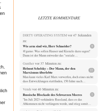
.
s
men
LETZTE KOMMENTARE
DIRTY OPERATING SYSTEM
vor 47 Sekunden
zu:
Wie arm sind wir, Herr Schneider?
9
@garno: Was sollen Hauser und Kienzle dazu sagen?
Dann ist der Mann entweder das "soziale…
Gunther
vor 37 Minuten zu:
ch,
Helmut Schelsky – Der Mann, der den
22
Marxismus überlebte
rmen
Man kann vieles Karl Marx vorwerfen, doch eines nicht:
dass Entwicklungen stattfinden, 150 Jahre nach…
Vende
vor 40 Minuten zu:
lich
Russische Blockade des Schwarzen Meeres
1
"Im Juli 2023 verkündete Russland, dass es das
ner
Abkommen nicht verlängern werde, und stieg somit…