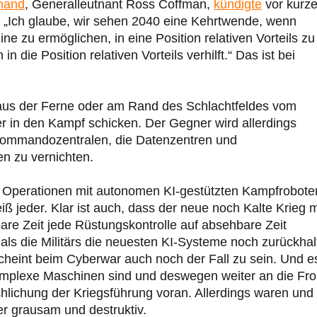
mand
, Generalleutnant Ross Coffman,
kündigte
vor kurz
„Ich glaube, wir sehen 2040 eine Kehrtwende, wenn
zu ermöglichen, in eine Position relativen Vorteils zu
ie Position relativen Vorteils verhilft.“ Das ist bei
 aus der Ferne oder am Rand des Schlachtfeldes vom
ter in den Kampf schicken. Der Gegner wird allerdings
 Kommandozentralen, die Datenzentren und
n zu vernichten.
he Operationen mit autonomen KI-gestützten Kampfrobote
ß jeder. Klar ist auch, dass der neue noch Kalte Krieg m
bare Zeit jede Rüstungskontrolle auf absehbare Zeit
, als die Militärs die neuesten KI-Systeme noch zurückhal
heint beim Cyberwar auch noch der Fall zu sein. Und e
omplexe Maschinen sind und deswegen weiter an die Fro
hlichung der Kriegsführung voran. Allerdings waren und
er grausam und destruktiv.