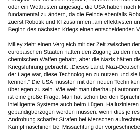
oder ein Wettrüsten angesagt, die USA haben nach Mi
fundamental zu ändern, da die Feinde ebenfalls Robo
zuerst Robotik und KI zusammen „am effektivsten und 
Beginn des nächsten Kriegs einen entscheidenden Vo
Milley zieht einen Vergleich mit der Zeit zwischen 
europäischen Staaten hätten den Zugang zu den ne
chemischen Waffen gehabt, aber die Nazis hätten die
Kriegsführung gebracht: „Dieses Land, Nazi-Deutschl
der Lage war, diese Technologien zu nutzen und sie in
kennen.“ Die USA müssten mit den neuen Techniken ei
überlegen zu sein. Wie weit man überhaupt autonome 
ist eine große Frage. Man hat schon bei den Spra
intelligente Systeme auch beim Lügen, Halluzinieren
gebändigt/erzogen werden müssen, wenn dies je restlo
Androhung scharfer Strafen bei Menschen aufrechterh
Kampfmaschinen bei Missachtung der vorgeschriebe