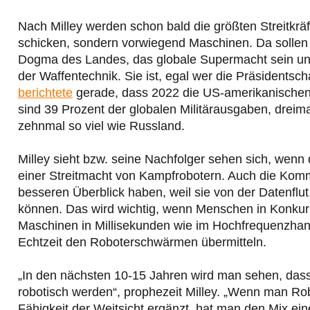
Nach Milley werden schon bald die größten Streitkr
schicken, sondern vorwiegend Maschinen. Da sollen d
Dogma des Landes, das globale Supermacht sein und b
der Waffentechnik. Sie ist, egal wer die Präsidentsc
berichtete
gerade, dass 2022 die US-amerikanischen 
sind 39 Prozent der globalen Militärausgaben, dreima
zehnmal so viel wie Russland.
Milley sieht bzw. seine Nachfolger sehen sich, wenn
einer Streitmacht von Kampfrobotern. Auch die Kom
besseren Überblick haben, weil sie von der Datenflut
können. Das wird wichtig, wenn Menschen in Konkur
Maschinen in Millisekunden wie im Hochfrequenzhande
Echtzeit den Roboterschwärmen übermitteln.
„In den nächsten 10-15 Jahren wird man sehen, dass 
robotisch werden“, prophezeit Milley. „Wenn man Robo
Fähigkeit der Weitsicht ergänzt, hat man den Mix ein