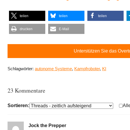
teilen
teilen
teilen
drucken
E-Mail
Unterstützen Sie das Over
Schlagwörter:
autonome Systeme
,
Kampfroboter
,
KI
23 Kommentare
Sortieren:
All
Jock the Prepper