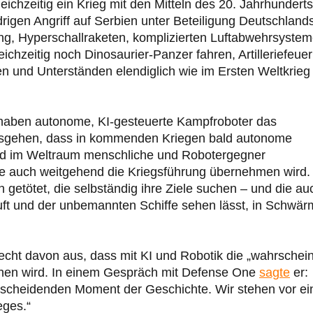
eichzeitig ein Krieg mit den Mitteln des 20. Jahrhunderts
rigen Angriff auf Serbien unter Beteiligung Deutschland
ung, Hyperschallraketen, komplizierten Luftabwehrsyste
ichzeitig noch Dinosaurier-Panzer fahren, Artilleriefeuer
n und Unterständen elendiglich wie im Ersten Weltkrieg
haben autonome, KI-gesteuerte Kampfroboter das
sgehen, dass in kommenden Kriegen bald autonome
 und im Weltraum menschliche und Robotergegner
ie auch weitgehend die Kriegsführung übernehmen wird.
etötet, die selbständig ihre Ziele suchen – und die au
uft und der unbemannten Schiffe sehen lässt, in Schwä
cht davon aus, dass mit KI und Robotik die „wahrschein
ehen wird. In einem Gespräch mit Defense One
sagte
er:
entscheidenden Moment der Geschichte. Wir stehen vor ei
eges.“