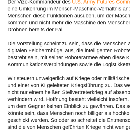
Der Vize-Kommandeur des
U.S. Army Futures Com
eine Umkehrung im Mensch-Maschine-Verhältnis an: 
Menschen diese Funktionen ausüben, um der Maschine 
kommen und nicht mehr die Maschine den Menschen in d
Drohnen bereits der Fall.
Die Vorstellung scheint zu sein, dass die Menschen
digitalen Feldherrnhügel aus, die intelligenten Robo
bestrebt sein, mit seiner Roboterarmee eben diese
Kommunikationsverbindungen sowie die Logistikkette
Wir steuern unweigerlich auf Kriege oder militärisc
und einer von KI geleiteten Kriegsführung zu. Das wei
nicht nur einem heißen Stellvertreterkrieg auf abseh
verhindern wird. Hoffnung besteht vielleicht insofern
um dem Gegner keinen Einblick zu gewähren. Das sc
könnte sein, dass Menschen noch billiger als hochk
geschickt werden. So oder so schreitet die Entmensc
sind die von Menschen geführten Kriege nicht wenig