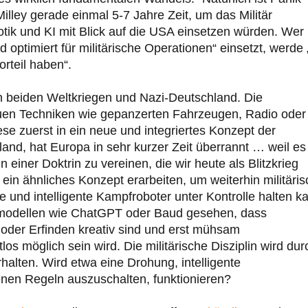
lley gerade einmal 5-7 Jahre Zeit, um das Militär
tik und KI mit Blick auf die USA einsetzen würden. Wer
optimiert für militärische Operationen“ einsetzt, werde 
rteil haben“.
den beiden Weltkriegen und Nazi-Deutschland. Die
uen Techniken wie gepanzerten Fahrzeugen, Radio oder
se zuerst in ein neue und integriertes Konzept der
and, hat Europa in sehr kurzer Zeit überrannt … weil es 
 einer Doktrin zu vereinen, die wir heute als Blitzkrieg
n ähnliches Konzept erarbeiten, um weiterhin militäris
und intelligente Kampfroboter unter Kontrolle halten k
chmodellen wie ChatGPT oder Baud gesehen, dass
 oder Erfinden kreativ sind und erst mühsam
s möglich sein wird. Die militärische Disziplin wird dur
alten. Wird etwa eine Drohung, intelligente
nen Regeln auszuschalten, funktionieren?