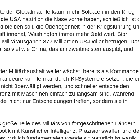
äfte der Globalmächte kaum mehr Soldaten in den Krieg
ie USA natürlich die Nase vorne haben, schließlich ist 
leiben soll, die Überlegenheit in der Kriegsführung un
haft innehat, Washington immer mehr Geld wert. Sipri
Militärausgaben 877 Milliarden US-Dollar betrugen. Da
l so viel wie China, das am zweitmeisten ausgibt, und
 der Militärhaushalt weiter wächst, bereits als Kommand
mandeure könnte man durch KI-Systeme ersetzen, die e
 nicht überwältigt werden, und schneller entscheiden
renz mit Maschinen einfach zu langsam sind, während
l nicht nur Entscheidungen treffen, sondern sie in
große Teile des Militärs von fortgeschrittenen Ländern
tik mit Künstlicher Intelligenz, Präzisionswaffen und de
es wirklich fundamentalen Wandels.“ Natürlich ist Panik