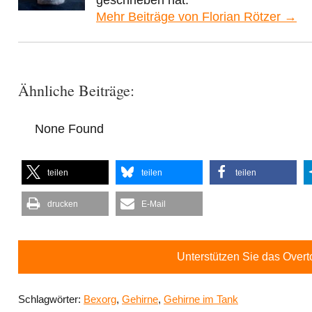
Mehr Beiträge von Florian Rötzer →
Ähnliche Beiträge:
None Found
teilen
teilen
teilen
drucken
E-Mail
Unterstützen Sie das Over
Schlagwörter:
Bexorg
,
Gehirne
,
Gehirne im Tank