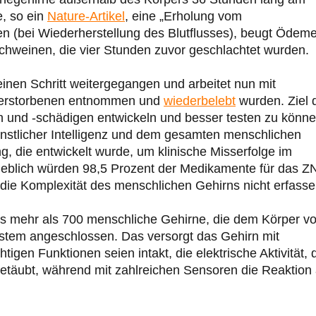
e, so ein
Nature-Artikel
, eine „Erholung vom
n (bei Wiederherstellung des Blutflusses), beugt Ödem
chweinen, die vier Stunden zuvor geschlachtet wurden.
einen Schritt weitergegangen und arbeitet nun mit
 verstorbenen entnommen und
wiederbelebt
wurden. Ziel 
n und -schädigen entwickeln und besser testen zu könn
ünstlicher Intelligenz und dem gesamten menschlichen
g, die entwickelt wurde, um klinische Misserfolge im
eblich würden 98,5 Prozent der Medikamente für das Z
 die Komplexität des menschlichen Gehirns nicht erfasse
its mehr als 700 menschliche Gehirne, die dem Körper v
tem angeschlossen. Das versorgt das Gehirn mit
tigen Funktionen seien intakt, die elektrische Aktivität, 
betäubt, während mit zahlreichen Sensoren die Reaktion 