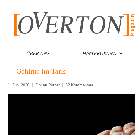
Zum
Inhalt
springen
ÜBER UNS
HINTERGRUND
Gehirne im Tank
1. Juni 2026
Florian Rötzer
32 Kommentare