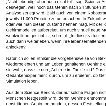
„Nicht lebendig, aber auch nicht tot“, sagt Science
deswegen, weil noch das Gehirn nach 24 Stunden st
Analyse zerlegt wird. Bald auch von einem Roboter
jeweils 11.000 Proteine zu untersuchen. In Zukunft
oder wie man diesen Zustand nennen mag. Mit der 
Gehirnmodellen aufbereitet, um auch virtuell neue 
wohlwollend gesinnt ist, schreibt: „In dieser virtue
auch dann weiterleben, wenn ihre lebenserhaltende
anlocken?
Natürlich sollen Ethiker die Vorgehensweise von Bex
wiederbelebten und am Leben gehaltenen Gehirne et
sie wahr, dass sie nun „Gehirne im Tank“ sind? Das s
Gedankenexperiment durch, um zu eruieren, ob Gehi
Simulation leben.
Aus dem Science-Bericht, der auf solche Fragen nicht
Menschen festgestellt wird, deren Gehirne entnomm
umstrittenen Gehirntod handeln, dessen Feststellun