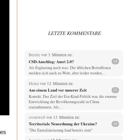
LETZTE KOMMENTARE
Bernie
vor 3 Minuten zu:
CSD-Anschlag: Amri 2.0?
14
Als Ergänzung noch was: Die üblichen Betroffenen
melden sich auch zu Wort, aber leider werden…
Heinz
vor 12 Minuten zu:
Aus einem Land vor unserer Zeit
23
Korrekt. Das Ziel der Ein-Kind-Politik war, die enorme
Entwicklung der Bevölkerungszahl in China
einzudämmen. Als…
cromwell
vor 13 Minuten zu:
Territoriale Neuordnung der Ukraine?
34
"Die Enstalinisierung fand bereits statt"
 es