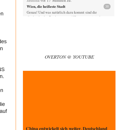
Jasmina
vor 17 Minuten zu:
Wien, die heißeste Stadt
38
Genau! Und was natürlich dazu kommt sind die
en
überbordenden Rechenzentren! Heute muss ja jeder
wegen…
Qana
vor 55 Minuten zu:
Der Bremische Kirchentag liebt die Bombe
4
des
nicht!
Sorry, Peter Bürger, für den Mißbrauch deiner überaus
en
rechtschaffenen Darstellung und deines Berichtes, aber
OVERTON @ YOUTUBE
vielleicht…
Klau-Die
vor 1 Stunde zu:
NS
Statt Dunkelflaute eher Hitze-Blackout wegen
71
n.
Kühlwassermangel für Atomkraft
Würden PV-Anlagen zu Marktbedingungen betrieben,
würden sie sich beim derzeitigen Ausbaustand kaum
on
lohnen. Ob sich…
Theo Noestonto
vor 2 Stunden zu:
die
Die Macht der KI-Besitzer
17
auf
@DIRTY OPERATING SYSTEM Ihre Argumentation
teile ich, soweit wir uns auf den aktuellen Moment
beziehen.…
China entwickelt sich weiter, Deutschland