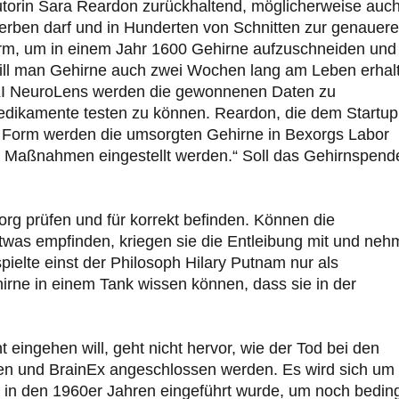
-Autorin Sara Reardon zurückhaltend, möglicherweise auc
erben darf und in Hunderten von Schnitten zur genauer
arm, um in einem Jahr 1600 Gehirne aufzuschneiden und
 will man Gehirne auch zwei Wochen lang am Leben erhal
KI NeuroLens werden die gewonnenen Daten zu
Medikamente testen zu können. Reardon, die dem Startup
llen Form werden die umsorgten Gehirne in Bexorgs Labor
n Maßnahmen eingestellt werden.“ Soll das Gehirnspend
org prüfen und für korrekt befinden. Können die
was empfinden, kriegen sie die Entleibung mit und ne
pielte einst der Philosoph Hilary Putnam nur als
rne in einem Tank wissen können, dass sie in der
 eingehen will, geht nicht hervor, wie der Tod bei den
en und BrainEx angeschlossen werden. Es wird sich um
g in den 1960er Jahren eingeführt wurde, um noch bedin