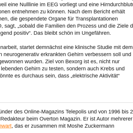
eil eine Nulllinie im EEG vorliegt und eine Hirndurchblu
tionen entnehmen zu können. Nach dem Bericht erhält
nen, die gespendete Organe für Transplantationen
, sagt, „sobald die Familien den Prozess und die Ziele 
gend positiv“. Das bleibt schön im Ungefähren.
rbeit, startet demnächst eine klinische Studie mit dem
 neurogenerativ erkrankten Gehirn verbessern soll und
gewonnen wurden. Ziel von Bexorg ist es, nicht nur
lebenden Gehirn zu testen, sondern auch Krebs und
nnte es durchaus sein, dass „elektrische Aktivität“
ünder des Online-Magazins Telepolis und von 1996 bis 
r Redakteur beim Overton Magazin. Er ist Autor mehrerer
nwart
, das er zusammen mit Moshe Zuckermann