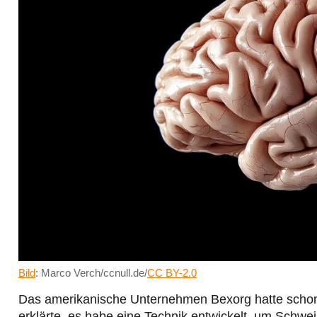
Bild
: Marco Verch/ccnull.de/
CC BY-2.0
Das amerikanische Unternehmen Bexorg hatte schon 
erklärte, es habe eine Technik entwickelt, um Schw