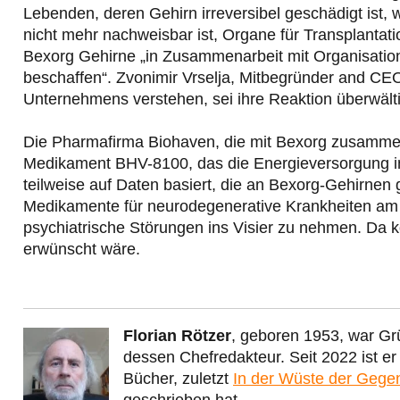
Lebenden, deren Gehirn irreversibel geschädigt ist, w
nicht mehr nachweisbar ist, Organe für Transplanta
Bexorg Gehirne „in Zusammenarbeit mit Organisatio
beschaffen“. Zvonimir Vrselja, Mitbegründer and CEO
Unternehmens verstehen, sei ihre Reaktion überwälti
Die Pharmafirma Biohaven, die mit Bexorg zusammena
Medikament BHV-8100, das die Energieversorgung in
teilweise auf Daten basiert, die an Bexorg-Gehirnen 
Medikamente für neurodegenerative Krankheiten am 
psychiatrische Störungen ins Visier zu nehmen. Da kö
erwünscht wäre.
Florian Rötzer
, geboren 1953, war Gr
dessen Chefredakteur. Seit 2022 ist e
Bücher, zuletzt
In der Wüste der Gege
geschrieben hat.