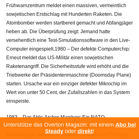
Frühwarnzentrum meldet einen massiven, vermeintlich
sowjetischen Erstschlag mit Hunderten Raketen. Die
Atombomber werden startbereit gemacht und Abfangjäger
heben ab. Die Überprüfung zeigt: Jemand hatte
versehentlich eine Test-Simulationssoftware in den Live-
Computer eingespielt.1980 – Der defekte Computerchip:
Erneut meldet das US-Militär einen sowjetischen
Raketenangriff. Die Sicherheitsstufe wird erhöht und die
Triebwerke der Präsidentenmaschine (Doomsday Plane)
starten. Ursache war ein einziger defekter Mikrochip im
Wert von unter 50 Cent, der Zufallszahlen in das System
einspeiste.
1983 – Das Able-Archer-Manöver: Ein NATO-
Unterstütze das Overton Magazin: mit einem
Abo bei
Großmanöver simuliert den Übergang zu einem
Steady
oder
direkt
!
Atomkrieg so realistisch, dass die sowjetische Führung