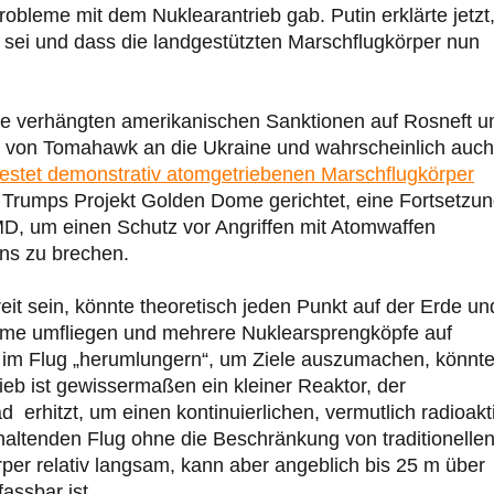
obleme mit dem Nuklearantrieb gab. Putin erklärte jetzt
 sei und dass die landgestützten Marschflugkörper nun
die verhängten amerikanischen Sanktionen auf Rosneft u
e von Tomahawk an die Ukraine und wahrscheinlich auch
estet demonstrativ atomgetriebenen Marschflugkörper
 Trumps Projekt Golden Dome gerichtet, eine Fortsetzu
 um einen Schutz vor Angriffen mit Atomwaffen
ns zu brechen.
reit sein, könnte theoretisch jeden Punkt auf der Erde un
eme umfliegen und mehrere Nuklearsprengköpfe auf
ie im Flug „herumlungern“, um Ziele auszumachen, könnt
eb ist gewissermaßen ein kleiner Reaktor, der
 erhitzt, um einen kontinuierlichen, vermutlich radioakt
altenden Flug ohne die Beschränkung von traditionelle
örper relativ langsam, kann aber angeblich bis 25 m über
assbar ist.