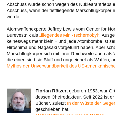
Abschuss würde schon wegen des Nuklearantriebs ei
Abschuss, wenn der tieffliegende Marschflugkörper er
würde.
Atomwaffenexperte Jeffrey Lewis vom
Center for Non
Burevestnik als
„fliegendes Mini-Tschernobyl“
. Ausge
keineswegs mehr klein – und jede Atombombe ist zers
Hiroshima und Nagasaki vorgeführt haben. Aber schon
Marschflugkörper sich mit ihrer Reichweite auch als
die einen sind sie Bluff und ungeeignet als Waffen,
Mythos der Unverwundbarkeit des US-amerikanische
Florian Rötzer
, geboren 1953, war Gr
dessen Chefredakteur. Seit 2022 ist e
Bücher, zuletzt
In der Wüste der Gege
geschrieben hat.