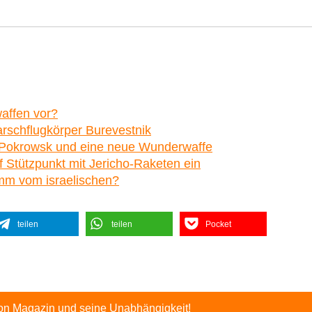
waffen vor?
rschflugkörper Burevestnik
nd Pokrowsk und eine neue Wunderwaffe
 Stützpunkt mit Jericho-Raketen ein
amm vom israelischen?
teilen
teilen
Pocket
ton Magazin und seine Unabhängigkeit!