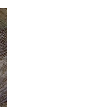
PaulKehl
vor 11 Stunden zu:
Wacht Deutschland nun in dem Krieg auf, den
74
es seit Jahren maßgeblich unterstützt?
Ich tippe auf die Ukros. Für solche James Bond-
Aktionen ist der VS zu tappsig. Bei…
sylvain
vor 19 Stunden zu:
Rechts- oder Linksträger?
41
Danke für den Link. Ich vertraue ja der Wissenschaft,
wissen Sie? Und da ist es…
Theo Noestonto
vor 21 Stunden zu:
Die Westbank in New York
6
"Das hielt Amerika nicht davon ab, Afghanistan zu
besetzen, die Gesellschaft umzubauen, den
Drogenanbau zu…
AeaP
vor 22 Stunden zu:
Absurde Debatte um Ceuta-„Invasion“ durch
5
Marokko vertieft EU-Spaltung
Jetzt versuchen "interessierte Kreise" Georg Restle
fertigzumachen, der in der Ceuta-Angelegenheit von
einem "US-israelisch-marokkanischen Bündnis"…
Theo Noestonto
vor 24 Stunden zu: