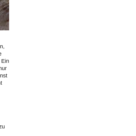
Russische Blockade des Schwarzen Meeres
36
"Ohne tragfähige Argumentation wirds wohl eher nix
mit dem „mainstraem näherbringen“…" Natürlich
nicht! Da haben…
Grottenolm
vor 1 Tag zu:
Die von Selenskij angeordnete 40-Tage-
67
Operation hat den Krieg weiter eskaliert
Natürlich ist Russland scheinbar zögerlich,
n,
inkonsequent, reagiert immer nur . Aber es ist vielleicht,
e
wie…
 Ein
Patient 0
vor 1 Tag zu:
nur
Helmut Schelsky – Der Mann, der den
15
Marxismus überlebte
nst
> Eine schwammige Kritik, die nicht an der Theorie
t
nachweist, dass die fehlerhaft oder unvollständig…
Conrad
vor 1 Tag zu:
Entkernen, Umfunktionieren und (feindlich)
1
Übernehmen
Die NATO-Manöver gibt es noch. Mehr, als, zuvor,
größere, nur eben jetzt ein paar tausend…
zu
Torsten
vor 2 Tagen zu:
Urteil des Bundesverwaltungsgerichts zur
2