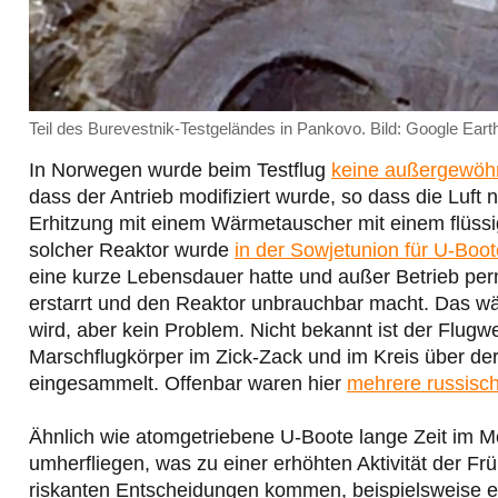
Teil des Burevestnik-Testgeländes in Pankovo. Bild: Google Eart
In Norwegen wurde beim Testflug
keine außergewöhn
dass der Antrieb modifiziert wurde, so dass die Luft 
Erhitzung mit einem Wärmetauscher mit einem flüssi
solcher Reaktor wurde
in der Sowjetunion für U-Boot
eine kurze Lebensdauer hatte und außer Betrieb pe
erstarrt und den Reaktor unbrauchbar macht. Das wä
wird, aber kein Problem. Nicht bekannt ist der Flugw
Marschflugkörper im Zick-Zack und im Kreis über de
eingesammelt. Offenbar waren hier
mehrere russisch
Ähnlich wie atomgetriebene U-Boote lange Zeit im M
umherfliegen, was zu einer erhöhten Aktivität der 
riskanten Entscheidungen kommen, beispielsweise e