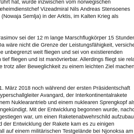
führt hat, wurde inzwischen vom norwegischen
Geheimdienstchef Vizeadmiral Nils Andreas Stensoenes
(Nowaja Semlja) in der Arktis, im Kalten Krieg als
asimov sei der 12 m lange Marschflugkörper 15 Stunde
a wäre nicht die Grenze der Leistungsfähigkeit, versich
ne unbegrenzt weit fliegen und sei von existierenden
 fliegen und ist manövrierbar. Allerdings fliegt sie rela
 trotz aller Beweglichkeit zu einem leichten Ziel mache
 1. März 2018 noch während der ersten Präsidentschaft
erschallgleiter Avangard, der Interkontinentalrakete
nem Nuklearantrieb und einem nuklearen Sprengkopf al
angekündigt. Mit der Entwicklung begonnen wurde, nac
gestiegen war, um einen Raketenabwehrschild aufzubau
d der Entwicklung der Rakete kam es zu einigen
ll auf einem militärischen Testgelände bei Njonoksa am