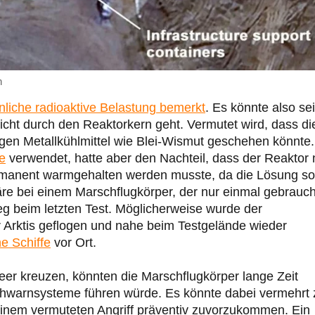
h
liche radioaktive Belastung bemerkt
. Es könnte also sei
nicht durch den Reaktorkern geht. Vermutet wird, dass di
gen Metallkühlmittel wie Blei-Wismut geschehen könnte.
e
verwendet, hatte aber den Nachteil, dass der Reaktor 
rmanent warmgehalten werden musste, da die Lösung so
re bei einem Marschflugkörper, der nur einmal gebrauch
eg beim letzten Test. Möglicherweise wurde der
r Arktis geflogen und nahe beim Testgelände wieder
e Schiffe
vor Ort.
eer kreuzen, könnten die Marschflugkörper lange Zeit
Frühwarnsysteme führen würde. Es könnte dabei vermehrt 
inem vermuteten Angriff präventiv zuvorzukommen. Ein