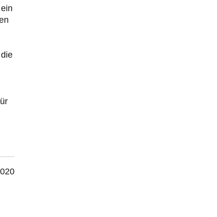
ewigen Geheimhaltung
 ein
Der Deep-State braucht Feinde wie ein Fisch das
ren
Wasser. Und nichts erschafft bessere Feinde als…
 die
ür
2020