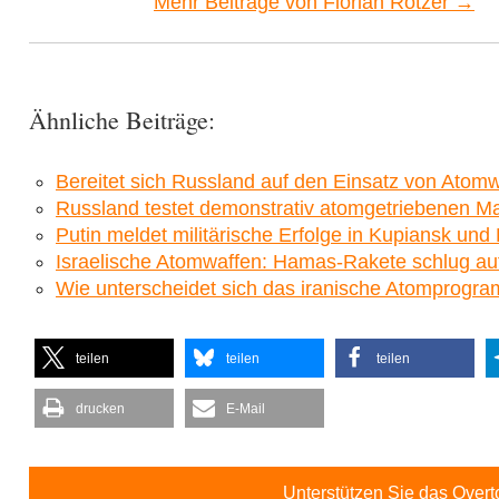
Mehr Beiträge von Florian Rötzer →
Ähnliche Beiträge:
Bereitet sich Russland auf den Einsatz von Atom
Russland testet demonstrativ atomgetriebenen Ma
Putin meldet militärische Erfolge in Kupiansk u
Israelische Atomwaffen: Hamas-Rakete schlug auf
Wie unterscheidet sich das iranische Atomprogr
teilen
teilen
teilen
drucken
E-Mail
Unterstützen Sie das Over