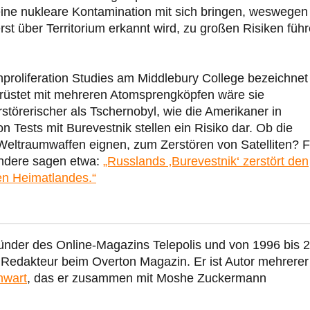
ne nukleare Kontamination mit sich bringen, weswegen
st über Territorium erkannt wird, zu großen Risiken füh
proliferation Studies
am Middlebury College bezeichnet
rüstet mit mehreren Atomsprengköpfen wäre sie
törerischer als Tschernobyl, wie die Amerikaner in
 Tests mit Burevestnik stellen ein Risiko dar. Ob die
 Weltraumwaffen eignen, zum Zerstören von Satelliten? F
 andere sagen etwa:
„Russlands ‚Burevestnik‘ zerstört den
n Heimatlandes.“
ünder des Online-Magazins Telepolis und von 1996 bis 
r Redakteur beim Overton Magazin. Er ist Autor mehrerer
nwart
, das er zusammen mit Moshe Zuckermann