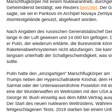
Marschflugkörper mit einem Nuklearantrieb, durchge
Geheimdienst bestätigt, wie Reuters
berichtet
. Der 
sagte, sie sei in Pankovo im Archipel Novaya Zemlya 
Atomtestgelände genutzt, abgefeuert worden.
Nach Angaben des russischen Generalstabschef Ger
lange in der Luft gewesen und 14.000 km geflogen. D
er Putin, der wiederum erklärte, die Burevestnik kön
Raketenabwehrsystemen nicht abzufangen. Sie kann tief
langsam unterhalb der Schallgeschwindigkeit, was sie
sollte.
Putin hatte den „einzigartigen“ Marschflugkörper am
Trumps neben der Hyperschallrakete Kinshal, dem Hyp
Sarmat oder der Unterwasserdrohne Poseidon mit ei
eine der Wunderwaffen im Wettrüsten mit den USA 
George W. Bush einseitig aus dem ABM-Vertrag aus
Der Start des neuen nuklearen Wettrüstens. Währen
fehlgeschlagenen Tests. 2019 starben bei einem Unfa