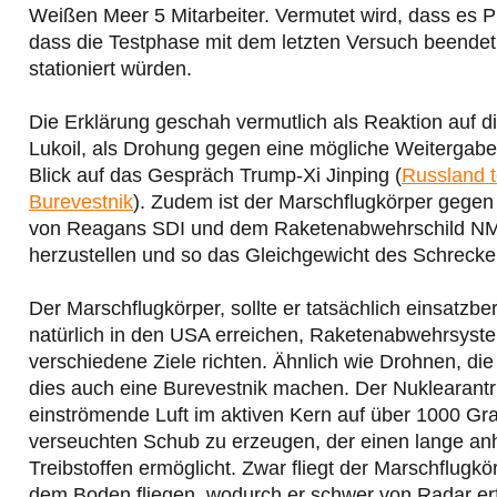
Weißen Meer 5 Mitarbeiter. Vermutet wird, dass es Pr
dass die Testphase mit dem letzten Versuch beendet
stationiert würden.
Die Erklärung geschah vermutlich als Reaktion auf 
Lukoil, als Drohung gegen eine mögliche Weitergab
Blick auf das Gespräch Trump-Xi Jinping (
Russland t
Burevestnik
). Zudem ist der Marschflugkörper gegen
von Reagans SDI und dem Raketenabwehrschild NMD,
herzustellen und so das Gleichgewicht des Schrecke
Der Marschflugkörper, sollte er tatsächlich einsatzbe
natürlich in den USA erreichen, Raketenabwehrsyst
verschiedene Ziele richten. Ähnlich wie Drohnen, d
dies auch eine Burevestnik machen. Der Nuklearantri
einströmende Luft im aktiven Kern auf über 1000 Grad
verseuchten Schub zu erzeugen, der einen lange anh
Treibstoffen ermöglicht. Zwar fliegt der Marschflugk
dem Boden fliegen, wodurch er schwer von Radar erf