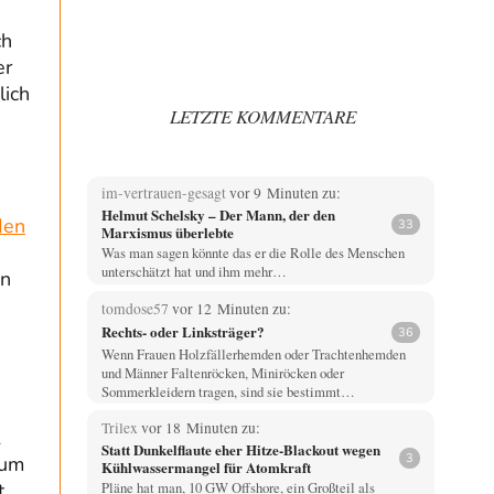
ch
er
lich
LETZTE KOMMENTARE
im-vertrauen-gesagt
vor 9 Minuten zu:
Helmut Schelsky – Der Mann, der den
den
33
Marxismus überlebte
n
Was man sagen könnte das er die Rolle des Menschen
unterschätzt hat und ihm mehr…
an
tomdose57
vor 12 Minuten zu:
Rechts- oder Linksträger?
36
Wenn Frauen Holzfällerhemden oder Trachtenhemden
und Männer Faltenröcken, Miniröcken oder
Sommerkleidern tragen, sind sie bestimmt…
Trilex
vor 18 Minuten zu:
Statt Dunkelflaute eher Hitze-Blackout wegen
3
 um
Kühlwassermangel für Atomkraft
Pläne hat man, 10 GW Offshore, ein Großteil als
t