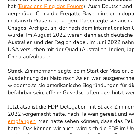
hat (
Eurasiens Ring des Feuers
). Auch Deutschland
gegenüber China die Fregatte Bayern in den Indopaz
militärisch Präsenz zu zeigen. Dabei legte sie auch
Chagos-Archipel an, der nach dem Internationalen G
wurde. Im August 2022 waren dann auch deutsche Eu
Australien und der Region dabei. Im Juni 2022 nahm
USA versuchen mit der Quad (Australien, Indien, Ja
China aufzubauen.
Strack-Zimmermann sagte beim Start der Mission, di
Ausdehnung der Nato nach Asien war, ausgerechnet,
wiederholte sie amerikanische Begründungen für d
befahrbar sein, offene Gesellschaften geschützt we
Jetzt also ist die FDP-Delegation mit Strack-Zimme
2022 vorgemacht hatte, nach Taiwan gereist und w
empfangen
. Man hatte sehen können, dass das Pekin
hatte. Das können wir auch, wird sich die FDP im U