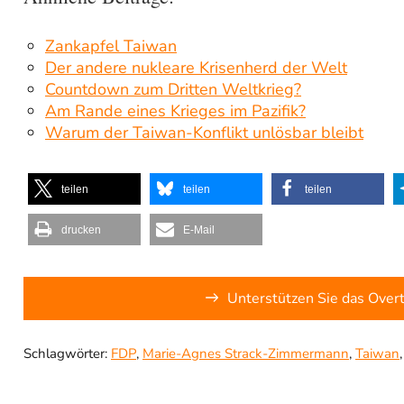
Zankapfel Taiwan
Der andere nukleare Krisenherd der Welt
Countdown zum Dritten Weltkrieg?
Am Rande eines Krieges im Pazifik?
Warum der Taiwan-Konflikt unlösbar bleibt
teilen
teilen
teilen
drucken
E-Mail
Unterstützen Sie das Over
Schlagwörter:
FDP
,
Marie-Agnes Strack-Zimmermann
,
Taiwan