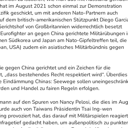
 hat im August 2021 schon einmal zur Demonstration
ifik geschickt, um mit anderen Nato-Partnern auch
 auf dem britisch-amerikanischen Stützpunkt Diego Garci
erichtshof von Großbritannien widerrechtlich besetzt
rofighter an gegen China gerichtete Militärübungen i
en Südkorea und Japan am Nato-Gipfeltreffen teil, die
pan, USA) zudem ein asiatisches Militärbündnis gegen
e gegen China gerichtet und ein Zeichen für die
 „dass bestehendes Recht respektiert wird“. Überdies
ie Eindämmung Chinas: Seewege sollen uneingeschränk
rden und Handel zu fairen Regeln erfolgen.
rmann auf den Spuren von Nancy Pelosi, die dies im Au
urde auch von Taiwans Präsidentin Tsai Ing-wen
g provoziert hat, das darauf mit Militärspielen reagiert
mfragetief gedacht haben, um außenpolitisch zu punkte