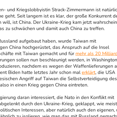
- und Kriegslobbyistin Strack-Zimmermann ist natürli
e geht. Seit langem ist es klar, der große Konkurrent d
will, ist China. Der Ukraine-Krieg kam jetzt wahrschein
s zu schwächen und damit auch China zu treffen.
Russland aufgebaut haben, wurde Taiwan mit
en China hochgerüstet, das Anspruch auf die Insel
chäfte mit Taiwan gemacht und für
mehr als 20 Milliar
erungen sollen nun beschleunigt werden, in Washingto
roduzieren, nachdem es wegen der Waffenlieferungen 
nt Biden hatte letztes Jahr schon mal
erklärt
, die USA
nesischen Angriff auf Taiwan die Selbstverteidigung des
 also in einen Krieg gegen China eintreten.
ierung daran interessiert, die Nato in den Konflikt mit
abgelenkt durch den Ukraine-Krieg, geklappt, wie meist
itischen Interessen, aber natürlich auch den eigenen,
 ähnlich zu isolieren, wie man das mit Russland gemach