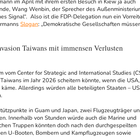
ann im April mit ihrem ersten Besuch in Kiew ja auch
Hände, Wang Wenbin, der Sprecher des Außenministeriu
hes Signal“. Also ist die FDP-Delegation nun ein Vorreit
mermanns
Slogan
: „Demokratische Gesellschaften müsse
nvasion Taiwans mit immensen Verlusten
 vom Center for Strategic and International Studies (C
 Taiwans im Jahr 2026 scheitern könnte, wenn die USA,
e käme. Allerdings würden alle beteiligten Staaten – US
.
Stützpunkte in Guam und Japan, zwei Flugzeugträger u
ören. Innerhalb von Stunden würde auch die Marine und
ischen Truppen könnten doch nach den durchgespeilten
chen U-Booten, Bombern und Kampflugzeugen sowie