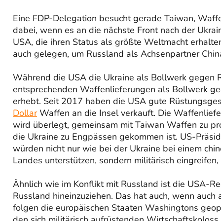
Eine FDP-Delegation besucht gerade Taiwan, Waffen
dabei, wenn es an die nächste Front nach der Ukrain
USA, die ihren Status als größte Weltmacht erhalten 
auch gelegen, um Russland als Achsenpartner China
Während die USA die Ukraine als Bollwerk gegen 
entsprechenden Waffenlieferungen als Bollwerk geg
erhebt. Seit 2017 haben die USA gute Rüstungsges
Dollar
Waffen an die Insel verkauft. Die Waffenlief
wird überlegt, gemeinsam mit Taiwan Waffen zu p
die Ukraine zu Engpässen gekommen ist. US-Präside
würden nicht nur wie bei der Ukraine bei einem chi
Landes unterstützen, sondern militärisch eingreifen,
Ähnlich wie im Konflikt mit Russland ist die USA-Reg
Russland hineinzuziehen. Das hat auch, wenn auch 
folgen die europäischen Staaten Washingtons geopol
den sich militärisch aufrüstenden Wirtschaftskoloss