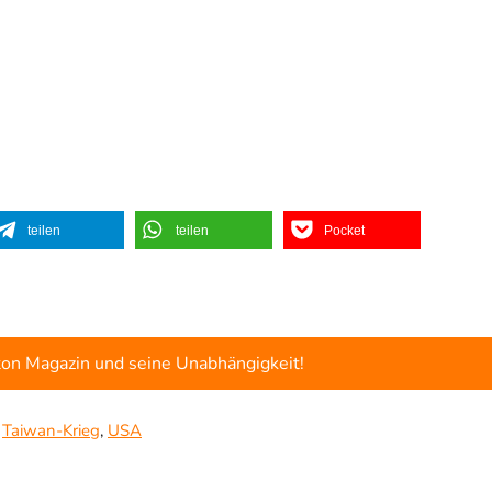
teilen
teilen
Pocket
ton Magazin und seine Unabhängigkeit!
,
Taiwan-Krieg
,
USA