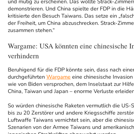
und mutig zu erscheinen. Das wollte Strack-Zimmerm
demonstrieren. Und China spielte der FDP in die 
kritisierte den Besuch Taiwans. Das setze ein „falsc
der Freiheit, um China abzuschrecken. Strack-Zim
zusammen stehen.“
Wargame: USA könnten eine chinesische I
verhindern
Beruhigend für die FDP könnte sein, dass nach einem
durchgeführten
Wargame
eine chinesische Invasion
wie von Biden versprochen, dem Inselstaat zur Hilf
China, Taiwan und Japan – enorme Verluste erleiden
So würden chinesische Raketen vermutlich die US-
bis zu 20 Zerstörer und andere Kriegsschiffe zerst
Luftwaffe Taiwans vernichtet sein, aber die chines
Szenarien von der Armee Taiwans und amerikanis