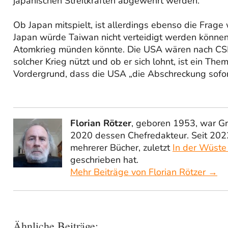
japanischen Streitkräften abgewehrt werden.
Ob Japan mitspielt, ist allerdings ebenso die Frage 
Japan würde Taiwan nicht verteidigt werden können. 
Atomkrieg münden könnte. Die USA wären nach CSIS
solcher Krieg nützt und ob er sich lohnt, ist ein The
Vordergrund, dass die USA „die Abschreckung sofor
Florian Rötzer
, geboren 1953, war G
2020 dessen Chefredakteur. Seit 2022
mehrerer Bücher, zuletzt
In der Wüste
geschrieben hat.
Mehr Beiträge von Florian Rötzer →
Ähnliche Beiträge: