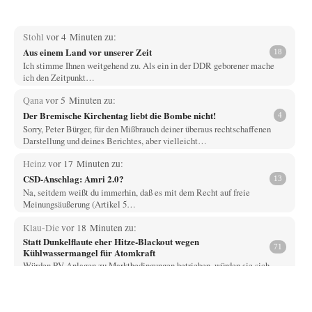
Stohl
vor 4 Minuten zu:
Aus einem Land vor unserer Zeit
18
Ich stimme Ihnen weitgehend zu. Als ein in der DDR geborener mache
ich den Zeitpunkt…
Qana
vor 5 Minuten zu:
Der Bremische Kirchentag liebt die Bombe nicht!
4
Sorry, Peter Bürger, für den Mißbrauch deiner überaus rechtschaffenen
Darstellung und deines Berichtes, aber vielleicht…
Heinz
vor 17 Minuten zu:
CSD-Anschlag: Amri 2.0?
13
Na, seitdem weißt du immerhin, daß es mit dem Recht auf freie
Meinungsäußerung (Artikel 5…
Klau-Die
vor 18 Minuten zu:
Statt Dunkelflaute eher Hitze-Blackout wegen
71
Kühlwassermangel für Atomkraft
Würden PV-Anlagen zu Marktbedingungen betrieben, würden sie sich
beim derzeitigen Ausbaustand kaum lohnen. Ob sich…
Heinz
vor 37 Minuten zu: