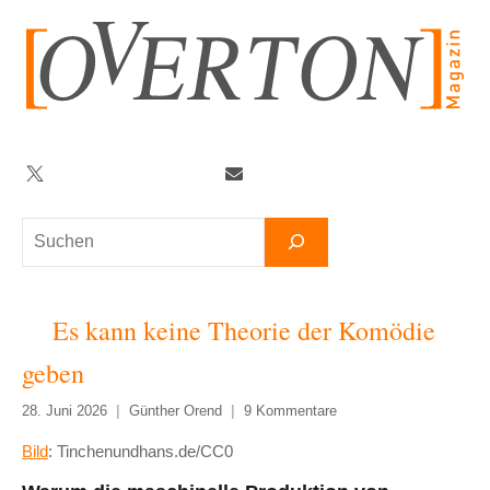
Zum
Inhalt
springen
Twitter
Facebook
YouTube
Telegram
Newsletter
Suchen
Es kann keine Theorie der Komödie
geben
28. Juni 2026
Günther Orend
9 Kommentare
Bild
: Tinchenundhans.de/CC0