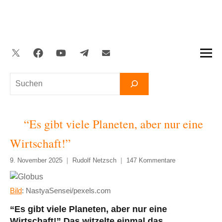
Zum
Inhalt
springen
Twitter
Facebook
YouTube
Telegram
Newsletter
Suchen
“Es gibt viele Planeten, aber nur eine
Wirtschaft!”
9. November 2025
Rudolf Netzsch
147 Kommentare
Bild
: NastyaSensei/pexels.com
“Es gibt viele Planeten, aber nur eine
Wirtschaft!” Das witzelte einmal das