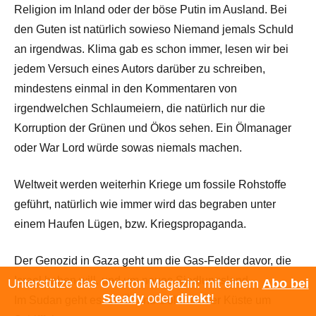
Religion im Inland oder der böse Putin im Ausland. Bei
den Guten ist natürlich sowieso Niemand jemals Schuld
an irgendwas. Klima gab es schon immer, lesen wir bei
jedem Versuch eines Autors darüber zu schreiben,
mindestens einmal in den Kommentaren von
irgendwelchen Schlaumeiern, die natürlich nur die
Korruption der Grünen und Ökos sehen. Ein Ölmanager
oder War Lord würde sowas niemals machen.
Weltweit werden weiterhin Kriege um fossile Rohstoffe
geführt, natürlich wie immer wird das begraben unter
einem Haufen Lügen, bzw. Kriegspropaganda.
Der Genozid in Gaza geht um die Gas-Felder davor, die
Israel haben will, und um neues Siedlungsland.
Unterstütze das Overton Magazin: mit einem
Abo bei
Steady
oder
direkt
!
Im Sudan geht es um Öl und Gold. An der Küste um