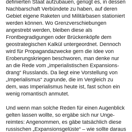
definierten Staat aufzubauen, genügt es, in dessen
Nachbarschaft Verbündete zu haben, auf deren
Gebiet eigene Raketen und Militärbasen stationiert
werden können. Wo Grenz­ver­schie­bun­gen
angestrebt werden, bleiben diese als
Frontbegradigungen oder Brückenköpfe dem
geostrate­gischen Kalkül untergeordnet. Dennoch
wird für Propagandazwecke gern die Idee von
Eroberungs­kriegen beschworen, man denke nur
an die Rede vom „imperialistischen Expansions­
drang“ Russ­lands. Da liegt eine Vorstellung von
„Imperialismus“ zugrunde, die im Vergleich zu
dem, was Imperialismus heute ist, fast schon ein
wenig romantisch anmutet.
Und wenn man solche Reden für einen Augenblick
gelten lassen wollte, so ergäbe sich nur Un­ge­
reimtes: Angenommen, es gäbe tatsächlich diese
russischen „Expansionsgelüste“ – wie sollte daraus