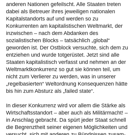
anderen Nationen gefeilscht. Alle Staaten treten
dabei als Betreuer ihres jeweiligen nationalen
Kapi­tal­standorts auf und werden so zu
Konkurrenten am kapita­listischen Weltmarkt­, der
in­zwi­schen – nach dem Abdanken des
sozialistischen Blocks – tatsächlich „global“
geworden ist. Der Ost­block versuchte, sich dem zu
entziehen und wurde totgerüstet. Jetzt sind alle
Staaten kapita­lis­tisch ver­fasst und nehmen an der
Weltmarktkonkurrenz so gut sie können teil, um
nicht zum Verlierer zu werden, was in unserer
„regelbasierten“ Weltordnung Konse­quen­zen hätte
bis hin zum Absturz als „failed state“.
In dieser Konkurrenz wird vor allem die Stärke als
Wirt­schafts­standort – aber auch als Militär­macht! –
in Anschlag gebracht. Da spürt jeder Staat schnell
die Begrenztheit seiner eigenen Mög­lich­keiten und
versucht, sich mit anderen zu Bündnissen zusam­