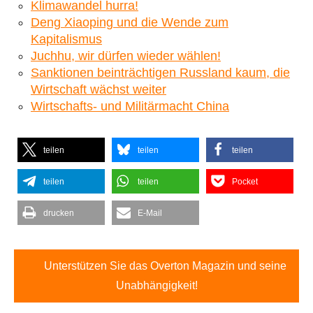
Klimawandel hurra!
Deng Xiaoping und die Wende zum
Kapitalismus
Juchhu, wir dürfen wieder wählen!
Sanktionen beinträchtigen Russland kaum, die
Wirtschaft wächst weiter
Wirtschafts- und Militärmacht China
teilen
teilen
teilen
teilen
teilen
Pocket
drucken
E-Mail
Unterstützen Sie das Overton Magazin und seine
Unabhängigkeit!