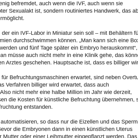
enig befremdet, auch wenn die IVF, auch wenn sie
ebter Sexualakt ist, sondern routiniertes Handwerk, das a
rmöglicht.
 der ein IVF-Labor in Miniatur sein soll – mit Behältern f
ermien durchschwimmen können. „Man kann sich eine Bo
t werden und fünf Tage später ein Embryo herauskommt“,
an müsse auch nicht mehr in eine Klinik gehe, das könn
n Arztes geschehen. Hauptsache ist, dass es billiger wir
 für Befruchtungsmaschinen erwartet, sind neben Overt
 Verfahren billiger wird erwartet, dass auch
so nicht mehr eine halbe Million im Jahr wie derzeit,
en die Kosten für künstliche Befruchtung übernehmen, 
fruchtung entstanden.
u automatisieren, so dass nur die Eizellen und das Sper
evor die Embryonen dann in einen künstlichen Uterus
r Mutter oder einer Leihmutter eingepflanzt werden. Das