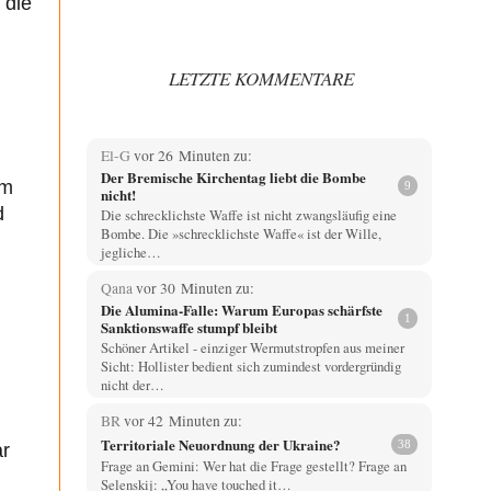
 die
LETZTE KOMMENTARE
El-G
vor 26 Minuten zu:
Der Bremische Kirchentag liebt die Bombe
em
9
nicht!
d
Die schrecklichste Waffe ist nicht zwangsläufig eine
Bombe. Die »schrecklichste Waffe« ist der Wille,
jegliche…
Qana
vor 30 Minuten zu:
Die Alumina-Falle: Warum Europas schärfste
1
Sanktionswaffe stumpf bleibt
Schöner Artikel - einziger Wermutstropfen aus meiner
Sicht: Hollister bedient sich zumindest vordergründig
nicht der…
BR
vor 42 Minuten zu:
Territoriale Neuordnung der Ukraine?
38
ar
Frage an Gemini: Wer hat die Frage gestellt? Frage an
Selenskij: „You have touched it…