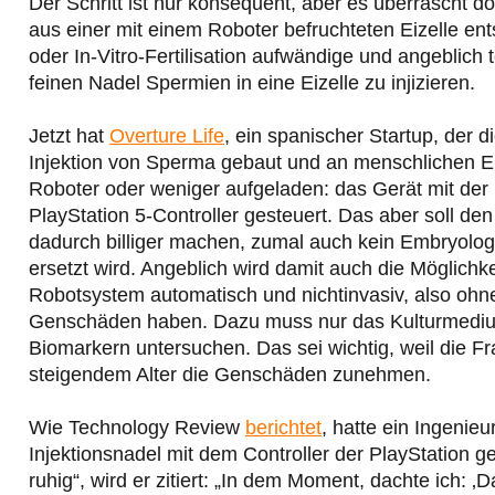
Der Schritt ist nur konsequent, aber es überrascht 
aus einer mit einem Roboter befruchteten Eizelle en
oder In-Vitro-Fertilisation aufwändige und angeblich
feinen Nadel Spermien in eine Eizelle zu injizieren.
Jetzt hat
Overture Life
, ein spanischer Startup, der d
Injektion von Sperma gebaut und an menschlichen Eiz
Roboter oder weniger aufgeladen: das Gerät mit der
PlayStation 5-Controller gesteuert. Das aber soll d
dadurch billiger machen, zumal auch kein Embryologe
ersetzt wird. Angeblich wird damit auch die Möglich
Robotsystem automatisch und nichtinvasiv, also oh
Genschäden haben. Dazu muss nur das Kulturmedi
Biomarkern untersuchen. Das sei wichtig, weil die F
steigendem Alter die Genschäden zunehmen.
Wie Technology Review
berichtet
, hatte ein Ingenie
Injektionsnadel mit dem Controller der PlayStation g
ruhig“, wird er zitiert: „In dem Moment, dachte ich: ‚