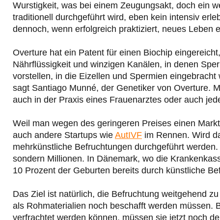
Wurstigkeit, was bei einem Zeugungsakt, doch ein w
traditionell durchgeführt wird, eben kein intensiv erl
dennoch, wenn erfolgreich praktiziert, neues Leben e
Overture hat ein Patent für einen Biochip eingereicht,
Nährflüssigkeit und winzigen Kanälen, in denen Sp
vorstellen, in die Eizellen und Spermien eingebrach
sagt Santiago Munné, der Genetiker von Overture. M
auch in der Praxis eines Frauenarztes oder auch jede
Weil man wegen des geringeren Preises einen Markt
auch andere Startups wie
AutIVF
im Rennen. Wird das
mehrkünstliche Befruchtungen durchgeführt werden. Al
sondern Millionen. In Dänemark, wo die Krankenkass
10 Prozent der Geburten bereits durch künstliche Be
Das Ziel ist natürlich, die Befruchtung weitgehend z
als Rohmaterialien noch beschafft werden müssen. B
verfrachtet werden können, müssen sie jetzt noch de