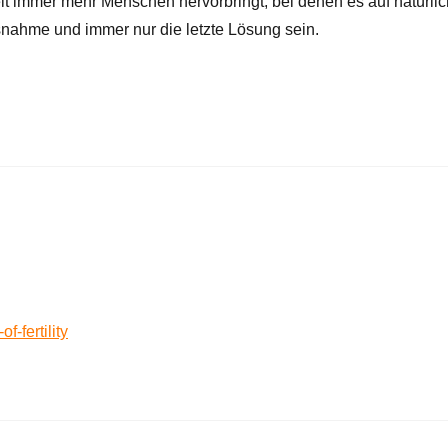
 immer mehr Menschen hervorbringt, bei denen es auf natürli
snahme und immer nur die letzte Lösung sein.
-fertility