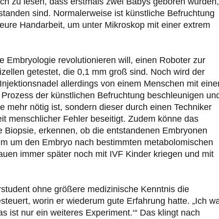
doch zu lesen, dass erstmals zwei Babys geboren wurden,
tstanden sind. Normalerweise ist künstliche Befruchtung
 teure Handarbeit, um unter Mikroskop mit einer extrem
ie Embryologie revolutionieren will, einen Roboter zur
ellen getestet, die 0,1 mm groß sind. Noch wird der
 Injektionsnadel allerdings von einem Menschen mit ein
en Prozess der künstlichen Befruchtung beschleunigen un
 mehr nötig ist, sondern dieser durch einen Techniker
keit menschlicher Fehler beseitigt. Zudem könne das
ne Biopsie, erkennen, ob die entstandenen Embryonen
um um den Embryo nach bestimmten metabolomischen
rauen immer später noch mit IVF Kinder kriegen und mit
urstudent ohne größere medizinische Kenntnis die
esteuert, worin er wiederum gute Erfahrung hatte. „Ich w
Das ist nur ein weiteres Experiment.‘“ Das klingt nach