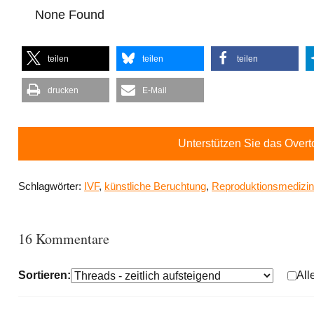
None Found
teilen
teilen
teilen
drucken
E-Mail
Unterstützen Sie das Over
Schlagwörter:
IVF
,
künstliche Beruchtung
,
Reproduktionsmedizin
16 Kommentare
Sortieren:
All