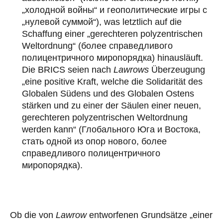
„холодной войны“ и геополитические игры с
„нулевой суммой“), was letztlich auf die
Schaffung einer „gerechteren polyzentrischen
Weltordnung“ (более справедливого
полицентричного миропорядкa) hinausläuft.
Die BRICS seien nach
Lawrows
Überzeugung
„eine positive Kraft, welche die Solidarität des
Globalen Südens und des Globalen Ostens
stärken und zu einer der Säulen einer neuen,
gerechteren polyzentrischen Weltordnung
werden kann“ (Глобального Юга и Востока,
стать одной из опор нового, более
справедливого полицентричного
миропорядка).
Ob die von
Lawrow
entworfenen Grundsätze „einer