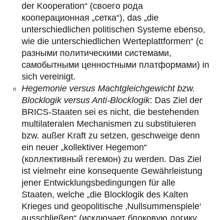
der Kooperation“ (своего рода
кооперационная „сетка“), das „die
unterschiedlichen politischen Systeme ebenso,
wie die unterschiedlichen Werteplattformen“ (с
разными политическими системами,
самобытными ценностными платформами) in
sich vereinigt.
Hegemonie versus Machtgleichgewicht bzw.
Blocklogik versus Anti-Blocklogik
: Das Ziel der
BRICS-Staaten sei es nicht, die bestehenden
multilateralen Mechanismen zu substituieren
bzw. außer Kraft zu setzen, geschweige denn
ein neuer „kollektiver Hegemon“
(коллективный гегемон) zu werden. Das Ziel
ist vielmehr eine konsequente Gewährleistung
jener Entwicklungsbedingungen für alle
Staaten, welche „die Blocklogik des Kalten
Krieges und geopolitische ‚Nullsummenspiele‘
ausschließen“ (исключает блоковую логику