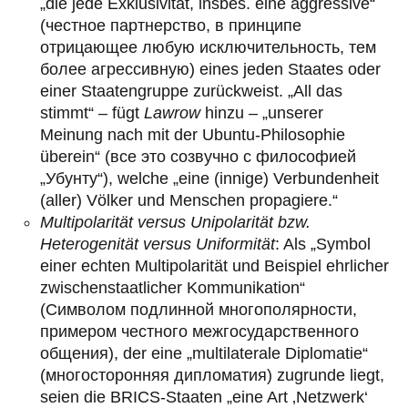
„die jede Exklusivität, insbes. eine aggressive“
(честное партнерство, в принципе
отрицающее любую исключительность, тем
более агрессивную) eines jeden Staates oder
einer Staatengruppe zurückweist. „All das
stimmt“ – fügt
Lawrow
hinzu – „unserer
Meinung nach mit der Ubuntu-Philosophie
überein“ (все это созвучно с философией
„Убунту“), welche „eine (innige) Verbundenheit
(aller) Völker und Menschen propagiere.“
Multipolarität versus Unipolarität bzw.
Heterogenität versus Uniformität
: Als „Symbol
einer echten Multipolarität und Beispiel ehrlicher
zwischenstaatlicher Kommunikation“
(Символом подлинной многополярности,
примером честного межгосударственного
общения), der eine „multilaterale Diplomatie“
(многосторонняя дипломатия) zugrunde liegt,
seien die BRICS-Staaten „eine Art ‚Netzwerk‘