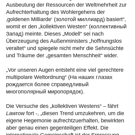
Ausbeutung der Ressourcen der Weltmehrheit zur
Aufrechterhaltung des Wohlergehens der
‚goldenen Milliarde‘ (золотой миллиард) basiert“,
womit er den „kollektiven Westen“ (коллективный
Запад) meinte. Dieses „Modell“ sei nach
Überzeugung des Außenministers „hoffnungslos
veraltet“ und spiegele nicht mehr die Sehnsüchte
und Träume der „gesamten Menschheit“ wider.
„Vor unseren Augen entsteht eine viel gerechtere
multipolare Weltordnung“ (На наших глазах
рождается более справедливый
многополярный миропорядок).
Die Versuche des „kollektiven Westens“ – fährt
Lawrow
fort -, „diesen Trend umzukehren, um die
eigene Hegemonie aufrechtzuerhalten, bewirkten
aber genau einen gegenteiligen Effekt. Die
internationale Gemeinschaft ist der Erpressung