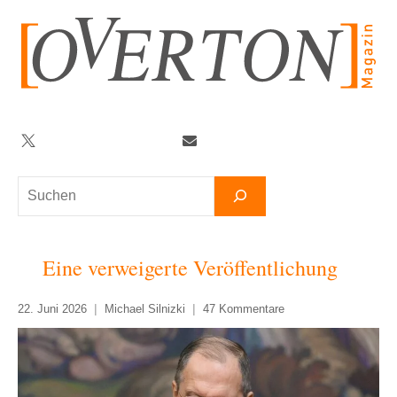
Zum
Inhalt
springen
Twitter
Facebook
YouTube
Telegram
Newsletter
Suchen
Eine verweigerte Veröffentlichung
22. Juni 2026
Michael Silnizki
47 Kommentare