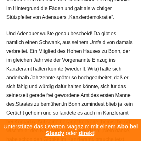
im Hintergrund die Fäden und galt als wichtiger
Stützpfeiler von Adenauers „Kanzlerdemokratie“.
Und Adenauer wußte genau bescheid! Da gibt es
nämlich einen Schwank, aus seinem Umfeld von damals
verbreitet. Ein Mitglied des Hohen Hauses zu Bonn, der
im gleichen Jahr wie der Vorgenannte Einzug ins
Kanzleramt halten konnte (wieder lt. Wiki) hatte sich
anderhalb Jahrzehnte später so hochgearbeitet, daß er
sich fähig und würdig dafür halten könnte, sich für das
seinerzeit gerade frei gewordene Amt des ersten Manne
des.Staates zu bemühen.In Bonn zumindest blieb ja kein
Gerücht geheim und so landete es auch im Kanzleramt
bei Konrad A. Auf seine bekannt trockene rheinische Art
Unterstütze das Overton Magazin: mit einem
Abo bei
wischte er den Karrierewunsch vom Tisch: „Nein danke,
Steady
oder
direkt
!
habe schon den Globke im Kanzleramt, brauche jetzt