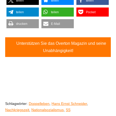
teilen
teilen
teilen
teilen
teilen
Pocket
drucken
E-Mail
Unterstützen Sie das Overton Magazin und seine
Unabhängigkeit!
Schlagwörter:
Doppelleben
,
Hans Ernst Schneider
,
Nachkriegszeit
,
Nationalsozialismus
,
SS