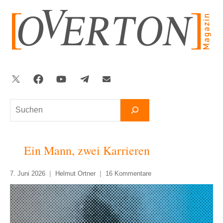
Zum
Inhalt
springen
Twitter
Facebook
YouTube
Telegram
Newsletter
Suchen
Ein Mann, zwei Karrieren
7. Juni 2026
Helmut Ortner
16 Kommentare