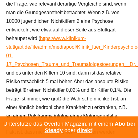
die Frage, wie relevant derartige Vergleiche sind, wenn
man die Grundgesamtheit betrachtet. Wenn z.B. von
10000 jugendlichen Nichtkiffern 2 eine Psychose
entwickeln, wie etwa auf dieser Seite aus Stuttgart
behaupet wird (
https://www.klinikum-
stuttgart.de/fileadmin/mediapool/Klinik_fuer_Kinderpsycholo
01-
17_Psychosen_Trauma_und_Traumafolgestoerungen__Dr._
und es unter den Kiffern 10 sind, dann ist das relative
Risiko tatsächlich 5 mal höher. Aber das absolute Risiko
beträgt für einen Nichtkiffer 0,02% und für Kiffer 0,1%. Die
Frage ist immer, wie groß die Wahrscheinlichkeit ist, an
einer ähnlich bedrohlichen Krankheit zu erkranken, z.B.
an einem Polytrauma infolge eines Motorradunfalls.
Unterstütze das Overton Magazin: mit einem
Abo bei
Steady
oder
direkt
!
Fakt ist, dass nicht alle Risiken vermieden werden