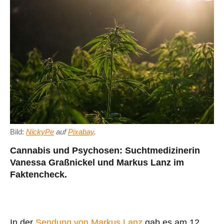
Bild:
NickyPe
auf
Pixabay
.
Cannabis und Psychosen: Suchtmedizinerin
Vanessa Graßnickel und Markus Lanz im
Faktencheck.
In der
Sendung von Markus Lanz
gab es am 12.