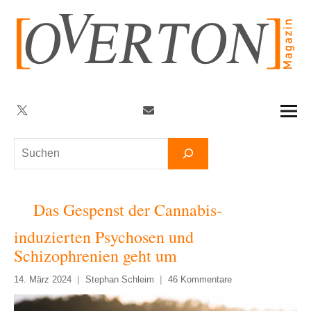
Zum
Inhalt
springen
Twitter
Facebook
YouTube
Telegram
Newsletter
Suchen
Das Gespenst der Cannabis-
induzierten Psychosen und
Schizophrenien geht um
14. März 2024
Stephan Schleim
46 Kommentare