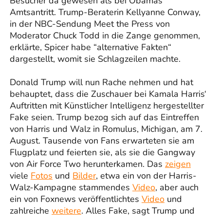
Besucher da gewesen als bei Obamas
Amtsantritt. Trump-Beraterin Kellyanne Conway,
in der NBC-Sendung Meet the Press von
Moderator Chuck Todd in die Zange genommen,
erklärte, Spicer habe “alternative Fakten“
dargestellt, womit sie Schlagzeilen machte.
Donald Trump will nun Rache nehmen und hat
behauptet, dass die Zuschauer bei Kamala Harris‘
Auftritten mit Künstlicher Intelligenz hergestellter
Fake seien. Trump bezog sich auf das Eintreffen
von Harris und Walz in Romulus, Michigan, am 7.
August. Tausende von Fans erwarteten sie am
Flugplatz und feierten sie, als sie die Gangway
von Air Force Two herunterkamen. Das
zeigen
viele
Fotos
und
Bilder
, etwa ein von der Harris-
Walz-Kampagne stammendes
Video
, aber auch
ein von Foxnews veröffentlichtes
Video
und
zahlreiche
weitere
. Alles Fake, sagt Trump und