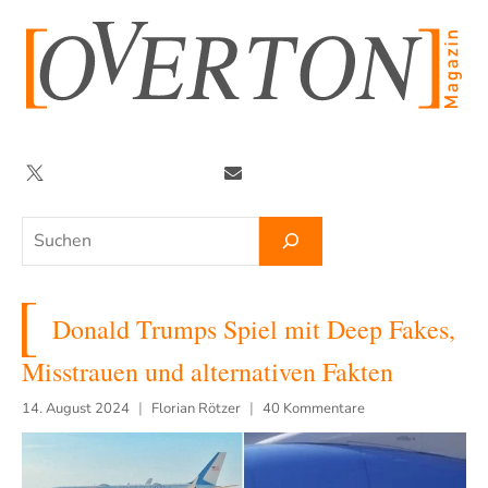
Zum
Inhalt
springen
Twitter
Facebook
YouTube
Telegram
Newsletter
Suchen
Donald Trumps Spiel mit Deep Fakes,
Misstrauen und alternativen Fakten
14. August 2024
Florian Rötzer
40 Kommentare