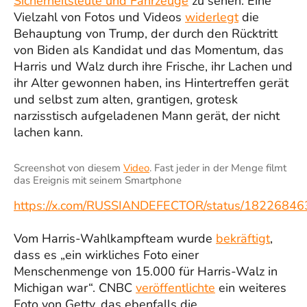
Sicherheitsleute und Fahrzeuge
zu sehen. Eine
Vielzahl von Fotos und Videos
widerlegt
die
Behauptung von Trump, der durch den Rücktritt
von Biden als Kandidat und das Momentum, das
Harris und Walz durch ihre Frische, ihr Lachen und
ihr Alter gewonnen haben, ins Hintertreffen gerät
und selbst zum alten, grantigen, grotesk
narzisstisch aufgeladenen Mann gerät, der nicht
lachen kann.
Screenshot von diesem
Video
. Fast jeder in der Menge filmt
das Ereignis mit seinem Smartphone
https://x.com/RUSSIANDEFECTOR/status/182268
Vom Harris-Wahlkampfteam wurde
bekräftigt
,
dass es „ein wirkliches Foto einer
Menschenmenge von 15.000 für Harris-Walz in
Michigan war“. CNBC
veröffentlichte
ein weiteres
Foto von Getty, das ebenfalls die