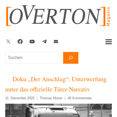
Zum
Inhalt
springen
Twitter
Facebook
YouTube
Telegram
Newsletter
Suchen
Doku „Der Anschlag“: Unterwerfung
unter das offizielle Täter-Narrativ
11. Dezember 2025
Thomas Moser
40 Kommentare