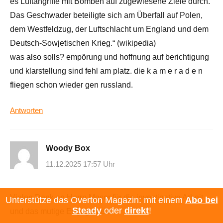
es Luftangriffe mit Bomben auf zugewiesene Ziele durch.
Das Geschwader beteiligte sich am Überfall auf Polen,
dem Westfeldzug, der Luftschlacht um England und dem
Deutsch-Sowjetischen Krieg.“ (wikipedia)
was also solls? empörung und hoffnung auf berichtigung
und klarstellung sind fehl am platz. die k a m e r a d e n
fliegen schon wieder gen russland.
Antworten
Woody Box
11.12.2025 17:57 Uhr
Vielen Dank an Herrn Moser für die investigative Arbeit
Unterstütze das Overton Magazin: mit einem
Abo bei
Steady
oder
direkt
!
und das mutige Engagement.