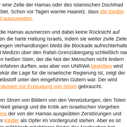
für eine Zelle der Hamas oder des Islamischen Dschihad
ötet. Schon vor Tagen warnte Haaretz, dass
die Siedler
d auszuweiten
.
h, die Hamas ausmerzen und dabei keine Rücksicht auf
die harte Haltung Israels, indem sie weiter zivile Ziele
langen Verhandlungen bleibt die Blockade aufrechterhalt
d Medizin über den Rafah-Grenzübergang schließlich na
en heißen Stein, der die Not der Menschen nicht lindern
einfahren durften, was aber von UNRWA
bestritten
wird
är die Lage für die israelische Regierung ist, zeigt der
eibstoff unter den eingeführten Gütern war. Der wird
häusern zur Erzeugung von Strom
gebraucht.
 ein Strom von Bildern von den Verwüstungen, den Toten
chkeit gelangt und die Kritik am israelischen Vorgehen
eos
der von der Hamas ausgeübten Zerstörungen und
ls
Kinder
als Opfer im Vordergrund stehen. Aber es ist