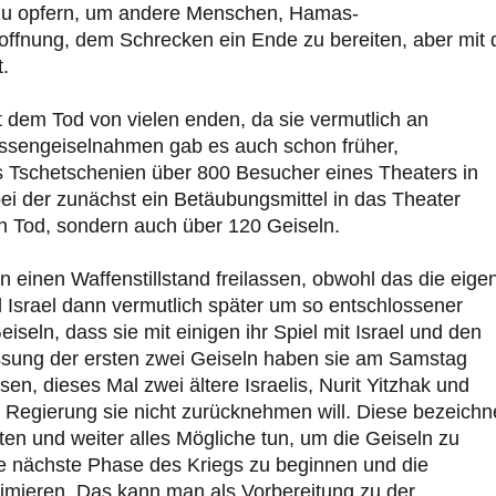
 zu opfern, um andere Menschen, Hamas-
 Hoffnung, dem Schrecken ein Ende zu bereiten, aber mit 
.
t dem Tod von vielen enden, da sie vermutlich an
ssengeiselnahmen gab es auch schon früher,
aus Tschetschenien über 800 Besucher eines Theaters in
bei der zunächst ein Betäubungsmittel in das Theater
en Tod, sondern auch über 120 Geiseln.
 einen Waffenstillstand freilassen, obwohl das die eige
Israel dann vermutlich später um so entschlossener
seln, dass sie mit einigen ihr Spiel mit Israel und den
assung der ersten zwei Geiseln haben sie am Samstag
n, dieses Mal zwei ältere Israelis, Nurit Yitzhak und
he Regierung sie nicht zurücknehmen will. Diese bezeichn
en und weiter alles Mögliche tun, um die Geiseln zu
e nächste Phase des Kriegs zu beginnen und die
imieren. Das kann man als Vorbereitung zu der