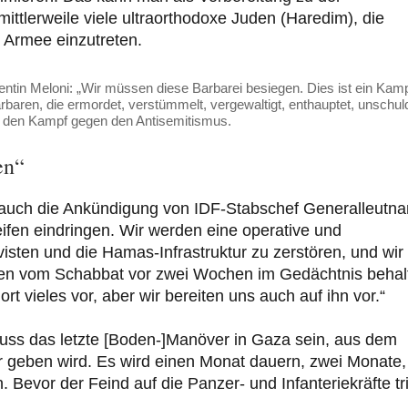
ittlerweile viele ultraorthodoxe Juden (Haredim), die
 Armee einzutreten.
dentin Meloni: „Wir müssen diese Barbarei besiegen. Dies ist ein Kam
rbaren, die ermordet, verstümmelt, vergewaltigt, enthauptet, unschul
e den Kampf gegen den Antisemitismus.
en“
 auch die Ankündigung von IDF-Stabschef Generalleutna
ifen eindringen. Wir werden eine operative und
isten und die Hamas-Infrastruktur zu zerstören, und wir
enen vom Schabbat vor zwei Wochen im Gedächtnis behal
ort vieles vor, aber wir bereiten uns auch auf ihn vor.“
uss das letzte [Boden-]Manöver in Gaza sein, aus dem
geben wird. Es wird einen Monat dauern, zwei Monate,
evor der Feind auf die Panzer- und Infanteriekräfte trif