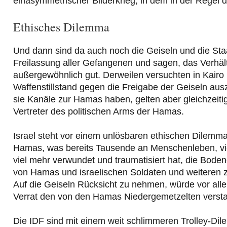
einasymmetrischer Bilderkrieg, in dem in der Regel d
Ethisches Dilemma
Und dann sind da auch noch die Geiseln und die Staa
Freilassung aller Gefangenen und sagen, das Verhält
außergewöhnlich gut. Derweilen versuchten in Kairo 
Waffenstillstand gegen die Freigabe der Geiseln ausz
sie Kanäle zur Hamas haben, gelten aber gleichzeiti
Vertreter des politischen Arms der Hamas.
Israel steht vor einem unlösbaren ethischen Dilem
Hamas, was bereits Tausende an Menschenleben, vie
viel mehr verwundet und traumatisiert hat, die Boden
von Hamas und israelischen Soldaten und weiteren z
Auf die Geiseln Rücksicht zu nehmen, würde vor all
Verrat den von den Hamas Niedergemetzelten verst
Die IDF sind mit einem weit schlimmeren Trolley-Di