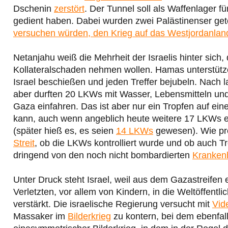
Dschenin
zerstört
. Der Tunnel soll als Waffenlager 
gedient haben. Dabei wurden zwei Palästinenser get
versuchen würden, den Krieg auf das Westjordanlan
Netanjahu weiß die Mehrheit der Israelis hinter sic
Kollateralschaden nehmen wollen. Hamas unterstützen 
Israel beschießen und jeden Treffer bejubeln. Nach 
aber durften 20 LKWs mit Wasser, Lebensmitteln un
Gaza einfahren. Das ist aber nur ein Tropfen auf ein
kann, auch wenn angeblich heute weitere 17 LKWs 
(später hieß es, es seien
14 LKWs
gewesen). Wie prek
Streit
, ob die LKWs kontrolliert wurde und ob auch Tr
dringend von den noch nicht bombardierten
Kranken
Unter Druck steht Israel, weil aus dem Gazastreifen
Verletzten, vor allem von Kindern, in die Weltöffentli
verstärkt. Die israelische Regierung versucht mit
Vid
Massaker im
Bilderkrieg
zu kontern, bei dem ebenfal