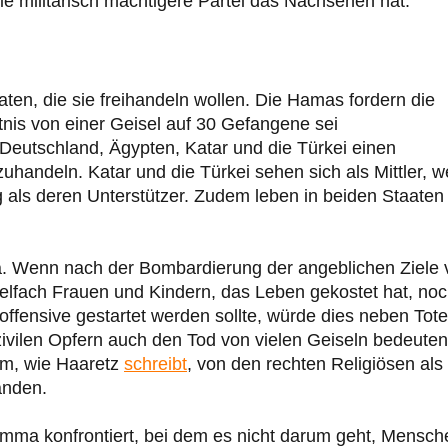
ie militärisch mächtigere Partei das Nachsehen hat.
ten, die sie freihandeln wollen. Die Hamas fordern die
nis von einer Geisel auf 30 Gefangene sei
Deutschland, Ägypten, Katar und die Türkei einen
uhandeln. Katar und die Türkei sehen sich als Mittler, we
g als deren Unterstützer. Zudem leben in beiden Staaten
ma. Wenn nach der Bombardierung der angeblichen Ziele 
lfach Frauen und Kindern, das Leben gekostet hat, no
offensive gestartet werden sollte, würde dies neben Tot
ivilen Opfern auch den Tod von vielen Geiseln bedeuten
em, wie Haaretz
schreibt
, von den rechten Religiösen als
anden.
lemma konfrontiert, bei dem es nicht darum geht, Mensch