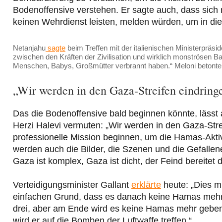
Bodenoffensive verstehen. Er sagte auch, dass sich m
keinen Wehrdienst leisten, melden würden, um in die
Netanjahu
sagte
beim Treffen mit der italienischen Ministerpräsi
zwischen den Kräften der Zivilisation und wirklich monströsen Ba
Menschen, Babys, Großmütter verbrannt haben.“ Meloni betont
„Wir werden in den Gaza-Streifen eindring
Das die Bodenoffensive bald beginnen könnte, lässt
Herzi Halevi vermuten: „Wir werden in den Gaza-Stre
professionelle Mission beginnen, um die Hamas-Aktiv
werden auch die Bilder, die Szenen und die Gefall
Gaza ist komplex, Gaza ist dicht, der Feind bereitet d
Verteidigungsminister Gallant
erklärte
heute: „Dies m
einfachen Grund, dass es danach keine Hamas mehr 
drei, aber am Ende wird es keine Hamas mehr geben. B
wird er auf die Bomben der Luftwaffe treffen.“