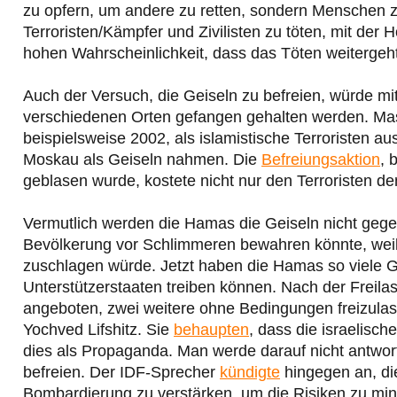
zu opfern, um andere zu retten, sondern Menschen
Terroristen/Kämpfer und Zivilisten zu töten, mit der
hohen Wahrscheinlichkeit, dass das Töten weitergeht
Auch der Versuch, die Geiseln zu befreien, würde mi
verschiedenen Orten gefangen gehalten werden. Ma
beispielsweise 2002, als islamistische Terroristen 
Moskau als Geiseln nahmen. Die
Befreiungsaktion
, 
geblasen wurde, kostete nicht nur den Terroristen d
Vermutlich werden die Hamas die Geiseln nicht gegen
Bevölkerung vor Schlimmeren bewahren könnte, weil 
zuschlagen würde. Jetzt haben die Hamas so viele Gei
Unterstützerstaaten treiben können. Nach der Freil
angeboten, zwei weitere ohne Bedingungen freizulasse
Yochved Lifshitz. Sie
behaupten
, dass die israelisc
dies als Propaganda. Man werde darauf nicht antwort
befreien. Der IDF-Sprecher
kündigte
hingegen an, di
Bombardierung zu verstärken, um die Risiken zu min