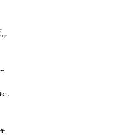
pf
dige
nt
ten.
ft,