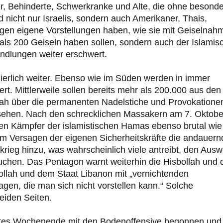
r, Behinderte, Schwerkranke und Alte, die ohne besond
 nicht nur Israelis, sondern auch Amerikaner, Thais,
gen eigene Vorstellungen haben, wie sie mit Geiselnah
s 200 Geiseln haben sollen, sondern auch der Islamis
ndlungen weiter erschwert.
ierlich weiter. Ebenso wie im Süden werden in immer
. Mittlerweile sollen bereits mehr als 200.000 aus den
lah über die permanenten Nadelstiche und Provokatione
 absehen. Nach den schrecklichen Massakern am 7. Oktobe
lten Kämpfer der islamistischen Hamas ebenso brutal wie
dem Versagen der eigenen Sicherheitskräfte die andauern
rieg hinzu, was wahrscheinlich viele antreibt, den Aus
chen. Das Pentagon warnt weiterhin die Hisbollah und 
llah und dem Staat Libanon mit „vernichtenden
en, die man sich nicht vorstellen kann.“ Solche
eiden Seiten.
etztes Wochenende mit den Bodenoffensive begonnen und