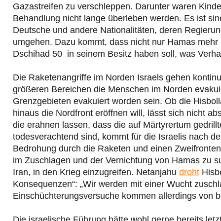
Gazastreifen zu verschleppen. Darunter waren Kinde
Behandlung nicht lange überleben werden. Es ist sind
Deutsche und andere Nationalitäten, deren Regierun
umgehen. Dazu kommt, dass nicht nur Hamas mehr al
Dschihad 50 in seinem Besitz haben soll, was Verha
Die Raketenangriffe im Norden Israels gehen kontinu
größeren Bereichen die Menschen im Norden evakuiert
Grenzgebieten evakuiert worden sein. Ob die Hisbol
hinaus die Nordfront eröffnen will, lässt sich nicht
die erahnen lassen, dass die auf Märtyrertum gedril
todesverachtend sind, kommt für die Israelis nach 
Bedrohung durch die Raketen und einen Zweifrontenk
im Zuschlagen und der Vernichtung von Hamas zu su
Iran, in den Krieg einzugreifen. Netanjahu
droht
Hisbo
Konsequenzen“: „Wir werden mit einer Wucht zuschlag
Einschüchterungsversuche kommen allerdings von b
Die israelische Führung hätte wohl gerne bereits l